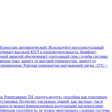
 Полностью автоматический: Используйте интеллектуальный
печивает высокий КПД и производительность. Комфорт:
енной защитой обеспечивает длительный срок службы системы
жения/ тока, защиту от высокой температуры, защиту от
 применение: Рабочая температура окружающей среды -15ºC ~
а. Реверсивные ТН «воздух-воздух» способны как отапливать
становка. Подходит для разных зданий, как частных, так и
мощность можно компенсировать воздушными нагревателями
ообменная способность; не нужно монтировать сложные системы