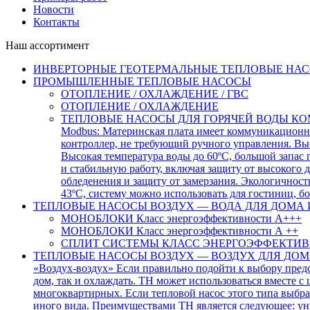
Новости
Контакты
Наш ассортимент
ИНВЕРТОРНЫЕ ГЕОТЕРМАЛЬНЫЕ ТЕПЛОВЫЕ НА
ПРОМЫШЛЕННЫЕ ТЕПЛОВЫЕ НАСОСЫ
ОТОПЛЕНИЕ / ОХЛАЖДЕНИЕ / ГВС
ОТОПЛЕНИЕ / ОХЛАЖДЕНИЕ
ТЕПЛОВЫЕ НАСОСЫ ДЛЯ ГОРЯЧЕЙ ВОДЫ КО
Modbus: Материнская плата имеет коммуникационно
контроллер, не требующий ручного управления. Вы
Высокая температура воды до 60ºC, большой запас
и стабильную работу, включая защиту от высокого д
обледенения и защиту от замерзания. Экологичнос
43ºC, систему можно использовать для гостиниц, бол
ТЕПЛОВЫЕ НАСОСЫ ВОЗДУХ — ВОДА ДЛЯ ДОМА 
МОНОБЛОКИ Класс энергоэффективности А+++
МОНОБЛОКИ Класс энергоэффективности А ++
СПЛИТ СИСТЕМЫ КЛАСС ЭНЕРГОЭФФЕКТИВ
ТЕПЛОВЫЕ НАСОСЫ ВОЗДУХ — ВОЗДУХ ДЛЯ ДОМ
«Воздух-воздух» Если правильно подойти к выбору пред
дом, так и охлаждать. ТН может использоваться вместе с
многоквартирных. Если тепловой насос этого типа выбр
иного вида. Преимуществами ТН является следующее: уни