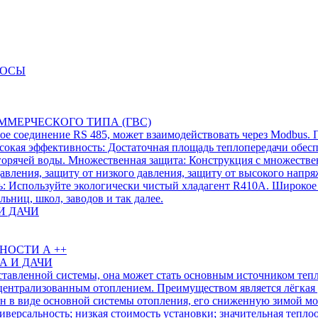
СОСЫ
ММЕРЧЕСКОГО ТИПА (ГВС)
е соединение RS 485, может взаимодействовать через Modbus.
сокая эффективность: Достаточная площадь теплопередачи обес
 горячей воды. Множественная защита: Конструкция с множеств
авления, защиту от низкого давления, защиту от высокого напря
ть: Используйте экологически чистый хладагент R410A. Широкое
ьниц, школ, заводов и так далее.
И ДАЧИ
НОСТИ А ++
А И ДАЧИ
ставленной системы, она может стать основным источником тепл
 централизованным отоплением. Преимуществом является лёгкая у
ан в виде основной системы отопления, его сниженную зимой 
версальность; низкая стоимость установки; значительная тепл