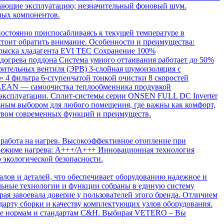
рощающие эксплуатацию; незначительный фоновый шум.
ных компонентов.
остоянно приспосабливаясь к текущей температуре в
тоит обратить внимание. Особенности и преимущества:
прыска хладагента EVI TEC Сохранение 100%
догрева поддона Система умного оттаивания работает до 50%
рительных вентиля (ЭРВ) 3-слойная шумоизоляция с
4 фильтра 6-ступенчатой тонкой очистки 8 скоростей
 CLEAN — самоочистка теплообменника продувкой
 эксплуатации. Сплит-системы серии ONSEN FULL DC Inverter
льным выбором для любого помещения, где важны как комфорт,
ством современных функций и преимуществ.
работа на нагрев. Высокоэффективное отопление при
в режиме нагрева: А+++/A+++ Инновационная технология
 экологической безопасности.
лов и деталей, что обеспечивает оборудованию надежное и
льные технологии и функции собраны в единую систему
ая завоевала доверие у пользователей этого бренда. Отличием
дарту сборки и качеству комплектующих узлов оборудования.
все нормам и стандартам C&H. Выбирая VETERO – Вы