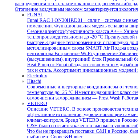
распределения тепла, такие как пол с подогревом либо
Отопление воздушным насосом характеризуется экологич
FUNAI
Funai RAC-I-ON30HP.D01 – сплит – система с инве
помещении. Функциональная модель оснащена широ
Сезонная энергоэффективность класса А+++ Уника
теплопроизводительности до -20 °C Предпусковой 
быстрее 3-рядные теплообменники с площадью до 4
металлизированным слоем SMART Air Подача воздух
вентилятора Встроенное Wi-Fi управление Увелич
(высушиванием), внутренний блок Премиальный бе
Heat Pump от Funai обладают современным дизайно
так и стиль. Ассортимент инновационных моделей 
Electrolux
Hitachi
Современные инверторные кондиционеры от технол
температуре до -25 °С Имеют выдающийся класс се
самоочистки замораживанием — Frost Wash Работаю
VETERO
Описание VETERO. В основе производства техники 
эффективное исполнение, удовлетворяющие самые 
климат-контроля. Бренд VETERO пришел в Россию по
C&H было и остается качество высокого уровня, с
Что бы не прекращать поставки C&H в Россию, бы
выбираете Cooper&Hunter.