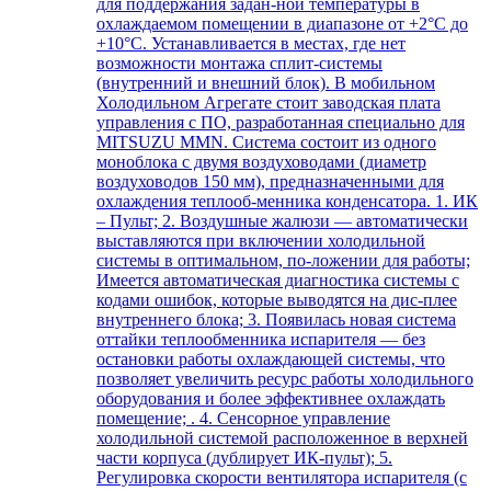
для поддержания задан-ной температуры в
охлаждаемом помещении в диапазоне от +2°С до
+10°С. Устанавливается в местах, где нет
возможности монтажа сплит-системы
(внутренний и внешний блок). В мобильном
Холодильном Агрегате стоит заводская плата
управления с ПО, разработанная специально для
MITSUZU MMN. Система состоит из одного
моноблока с двумя воздуховодами (диаметр
воздуховодов 150 мм), предназначенными для
охлаждения теплооб-менника конденсатора. 1. ИК
– Пульт; 2. Воздушные жалюзи — автоматически
выставляются при включении холодильной
системы в оптимальном, по-ложении для работы;
Имеется автоматическая диагностика системы с
кодами ошибок, которые выводятся на дис-плее
внутреннего блока; 3. Появилась новая система
оттайки теплообменника испарителя — без
остановки работы охлаждающей системы, что
позволяет увеличить ресурс работы холодильного
оборудования и более эффективнее охлаждать
помещение; . 4. Сенсорное управление
холодильной системой расположенное в верхней
части корпуса (дублирует ИК-пульт); 5.
Регулировка скорости вентилятора испарителя (с