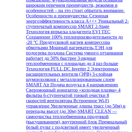
широким перечнем преимуществ, режимов и
особенностей – на это стоит обратить внимание.
Особенности и преимущества: Сезонная
энергоэффективность класса А+++ Уникальный 2-
ступенчатый компрессор SMART 2-Stage
Технология впрыска хладагента EVI TEC
Сохранение 100% теплопроизводительности до
-20 °C Предпусковой нагрев компрессора
обмотками Мощный нагреватель-ТЭН для
подогрева поддона Система умного оттаивания
работает до 50% быстрее 3-рядные
теплообменники с площадью до 4 раз больше
Технология FULL DC Inverter 2 Электронных
расширительных вентиля (ЭРВ) 3-слойная
шумоизоляция с металлизированным слоем
SMART Air Подача воздуха в 4 направлениях
Сверхмощный ионизатор «холодная плазма» 4
фильтра 6-ступенчатой тонкой очистки 8
скоростей вентилятора Встроенное Wi-Fi
управление Увеличенные длины трасс (до 50м) и
перепады высот (до 30м) SMART CLEAN —
самоочистка теплообменника продувкой
(высушиванием), внутренний блок Премиальный
белый пульт с подсветкой имеет увеличенный