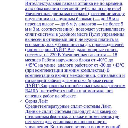
Интеллектуальная газовая оттайка не по времени,
а по образовании снеговой шубы на испарителе!
Увеличенная длина магистрали (расстояние между
внутренним и наружным блоками) — до 18 м и
перепад высот — до 6 м (у аналогов — не более 5
м и 3 м, соответственно), позволяет устанавливать
сплит-системы в удобном месте Пульт управления
вынесен в отдельный щит, не нужно платить за
его вынос, как у большинства др. производителей
(кроме серии ЛАЙТ) Все, даже мощные сплит-
системы, на 220 В Увеличенная гарантия — 18
месяцев Работа наружного блока от -40°С до
+45°С на улице, аналоги работают от -30 до +43°С
(при комплектации зимним комплектом) В
комплектацию входит межблочный, сигнальный и
питающий кабели для монтажа (кроме серии
ЛАЙТ) Заправлены озонобезопасным хладагентом
R410A, не требуется пайка при монтаже, нет
огневых работ на объекте
Серия Лайт
Среднетемпературные сплит-системы Лайт.
Данные сплит-системы подойдут для камер со
стеклянным фронтом, а также в помещения, где
нет места для установки выносного щита
управления. Контроллер встроен во внутренний