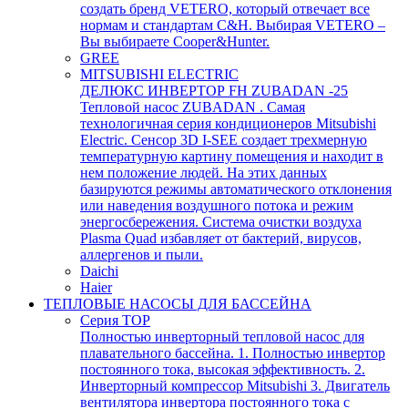
создать бренд VETERO, который отвечает все
нормам и стандартам C&H. Выбирая VETERO –
Вы выбираете Cooper&Hunter.
GREE
MITSUBISHI ELECTRIC
ДЕЛЮКС ИНВЕРТОР FH ZUBADAN -25
Тепловой насос ZUBADAN . Самая
технологичная серия кондиционеров Mitsubishi
Electric. Сенсор 3D I-SEE создает трехмерную
температурную картину помещения и находит в
нем положение людей. На этих данных
базируются режимы автоматического отклонения
или наведения воздушного потока и режим
энергосбережения. Система очистки воздуха
Plasma Quad избавляет от бактерий, вирусов,
аллергенов и пыли.
Daichi
Haier
ТЕПЛОВЫЕ НАСОСЫ ДЛЯ БАССЕЙНА
Серия TOP
Полностью инверторный тепловой насос для
плавательного бассейна. 1. Полностью инвертор
постоянного тока, высокая эффективность. 2.
Инверторный компрессор Mitsubishi 3. Двигатель
вентилятора инвертора постоянного тока с