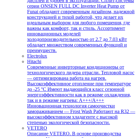
дисплей и удобен в эксплуатации. Сплит-системы
серии ONSEN FULL DC Inverter Heat Pump от
Funai обладают современным дизайном, надежной
конструкцией и тихой работой, что делает их
идеальным выбором для любого помещения, где
важны как комфорт, так и стиль. Ассортимент
инновационных моделей
холодопроизводительностью от 2.7 до 7.03 кВт
обладает множеством современных функций и
преимуществ.
Electrolux
Hitachi
Современные инверторные кондиционеры от
технологического лидера отрасли. Тепловой насос
— оптимизирована работа на нагрев.
Высокоэффективное отопление при температуре
до -25 °С Имеют выдающийся класс сезонной
энергоэффективности как в режиме охлаждения,
так и в режиме нагрева: А+++/A+++
Инновационная технология самоочистки
замораживанием — Frost Wash Работают на R32 —
высокоэффективном хладагенте с высокой
степенью экологической безопасности.
VETERO
Описание VETERO. В основе производства