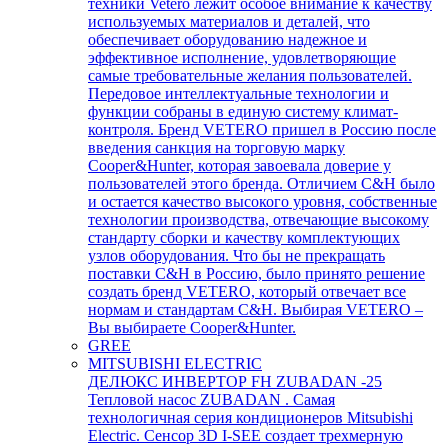
техники Vetero лежит особое внимание к качеству
используемых материалов и деталей, что
обеспечивает оборудованию надежное и
эффективное исполнение, удовлетворяющие
самые требовательные желания пользователей.
Передовое интеллектуальные технологии и
функции собраны в единую систему климат-
контроля. Бренд VETERO пришел в Россию после
введения санкция на торговую марку
Cooper&Hunter, которая завоевала доверие у
пользователей этого бренда. Отличием C&H было
и остается качество высокого уровня, собственные
технологии производства, отвечающие высокому
стандарту сборки и качеству комплектующих
узлов оборудования. Что бы не прекращать
поставки C&H в Россию, было принято решение
создать бренд VETERO, который отвечает все
нормам и стандартам C&H. Выбирая VETERO –
Вы выбираете Cooper&Hunter.
GREE
MITSUBISHI ELECTRIC
ДЕЛЮКС ИНВЕРТОР FH ZUBADAN -25
Тепловой насос ZUBADAN . Самая
технологичная серия кондиционеров Mitsubishi
Electric. Сенсор 3D I-SEE создает трехмерную