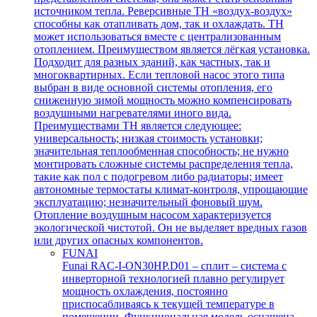
источником тепла. Реверсивные ТН «воздух-воздух»
способны как отапливать дом, так и охлаждать. ТН
может использоваться вместе с централизованным
отоплением. Преимуществом является лёгкая установка.
Подходит для разных зданий, как частных, так и
многоквартирных. Если тепловой насос этого типа
выбран в виде основной системы отопления, его
сниженную зимой мощность можно компенсировать
воздушными нагревателями иного вида.
Преимуществами ТН является следующее:
универсальность; низкая стоимость установки;
значительная теплообменная способность; не нужно
монтировать сложные системы распределения тепла,
такие как пол с подогревом либо радиаторы; имеет
автономные термостаты климат-контроля, упрощающие
эксплуатацию; незначительный фоновый шум.
Отопление воздушным насосом характеризуется
экологической чистотой. Он не выделяет вредных газов
или других опасных компонентов.
FUNAI
Funai RAC-I-ON30HP.D01 – сплит – система с
инверторной технологией плавно регулирует
мощность охлаждения, постоянно
приспосабливаясь к текущей температуре в
помещении. Функциональная модель оснащена