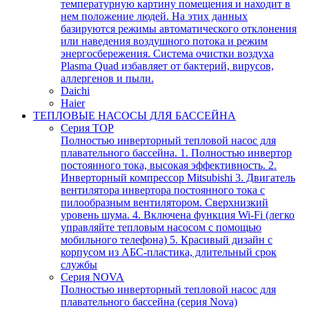
температурную картину помещения и находит в
нем положение людей. На этих данных
базируются режимы автоматического отклонения
или наведения воздушного потока и режим
энергосбережения. Система очистки воздуха
Plasma Quad избавляет от бактерий, вирусов,
аллергенов и пыли.
Daichi
Haier
ТЕПЛОВЫЕ НАСОСЫ ДЛЯ БАССЕЙНА
Серия TOP
Полностью инверторный тепловой насос для
плавательного бассейна. 1. Полностью инвертор
постоянного тока, высокая эффективность. 2.
Инверторный компрессор Mitsubishi 3. Двигатель
вентилятора инвертора постоянного тока с
пилообразным вентилятором. Сверхнизкий
уровень шума. 4. Включена функция Wi-Fi (легко
управляйте тепловым насосом с помощью
мобильного телефона) 5. Красивый дизайн с
корпусом из АБС-пластика, длительный срок
службы
Серия NOVA
Полностью инверторный тепловой насос для
плавательного бассейна (серия Nova)