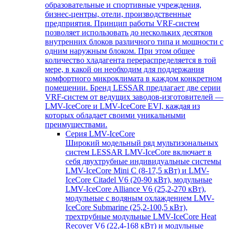
образовательные и спортивные учреждения,
бизнес-центры, отели, производственные
предприятия. Принцип работы VRF-систем
позволяет использовать до нескольких десятков
внутренних блоков различного типа и мощности с
одним наружным блоком. При этом общее
количество хладагента перераспределяется в той
мере, в какой он необходим для поддержания
комфортного микроклимата в каждом конкретном
помещении. Бренд LESSAR предлагает две серии
VRF-систем от ведущих заводов-изготовителей —
LMV-IceCore и LMV-IceCore EVI, каждая из
которых обладает своими уникальными
преимуществами.
Серия LMV-IceCore
Широкий модельный ряд мультизональных
систем LESSAR LMV-IceCore включает в
себя двухтрубные индивидуальные системы
LMV-IceCore Mini C (8-17,5 кВт) и LMV-
IceCore Citadel V6 (20-90 кВт), модульные
LMV-IceCore Alliance V6 (25,2-270 кВт),
модульные с водяным охлаждением LMV-
IceCore Submarine (25,2-100,5 кВт),
трехтрубные модульные LMV-IceCore Heat
Recover V6 (22,4-168 кВт) и модульные