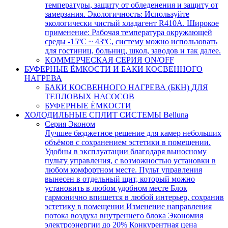
температуры, защиту от обледенения и защиту от
замерзания. Экологичность: Используйте
экологически чистый хладагент R410A. Широкое
применение: Рабочая температура окружающей
среды -15ºC ~ 43ºC, систему можно использовать
для гостиниц, больниц, школ, заводов и так далее.
КОММЕРЧЕСКАЯ СЕРИЯ ON/OFF
БУФЕРНЫЕ ЁМКОСТИ И БАКИ КОСВЕННОГО
НАГРЕВА
БАКИ КОСВЕННОГО НАГРЕВА (БКН) ДЛЯ
ТЕПЛОВЫХ НАСОСОВ
БУФЕРНЫЕ ЁМКОСТИ
ХОЛОДИЛЬНЫЕ СПЛИТ СИСТЕМЫ Belluna
Серия Эконом
Лучшее бюджетное решение для камер небольших
объёмов с сохранением эстетики в помещении.
Удобны в эксплуатации благодаря выносному
пульту управления, с возможностью установки в
любом комфортном месте. Пульт управления
вынесен в отдельный щит, который можно
установить в любом удобном месте Блок
гармонично впишется в любой интерьер, сохранив
эстетику в помещении Изменение направления
потока воздуха внутреннего блока Экономия
электроэнергии до 20% Конкурентная цена