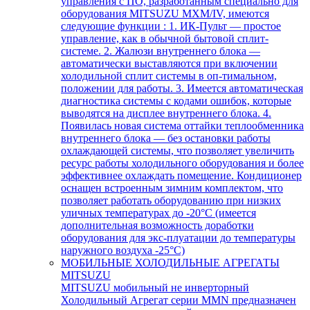
управления с ПО, разработанным специально для
оборудования MITSUZU MXM/IV, имеются
следующие функции : 1. ИК-Пульт — простое
управление, как в обычной бытовой сплит-
системе. 2. Жалюзи внутреннего блока —
автоматически выставляются при включении
холодильной сплит системы в оп-тимальном,
положении для работы. 3. Имеется автоматическая
диагностика системы с кодами ошибок, которые
выводятся на дисплее внутреннего блока. 4.
Появилась новая система оттайки теплообменника
внутреннего блока — без остановки работы
охлаждающей системы, что позволяет увеличить
ресурс работы холодильного оборудования и более
эффективнее охлаждать помещение. Кондиционер
оснащен встроенным зимним комплектом, что
позволяет работать оборудованию при низких
уличных температурах до -20°С (имеется
дополнительная возможность доработки
оборудования для экс-плуатации до температуры
наружного воздуха -25°С)
МОБИЛЬНЫЕ ХОЛОДИЛЬНЫЕ АГРЕГАТЫ
MITSUZU
MITSUZU мобильный не инверторный
Холодильный Агрегат серии MMN предназначен