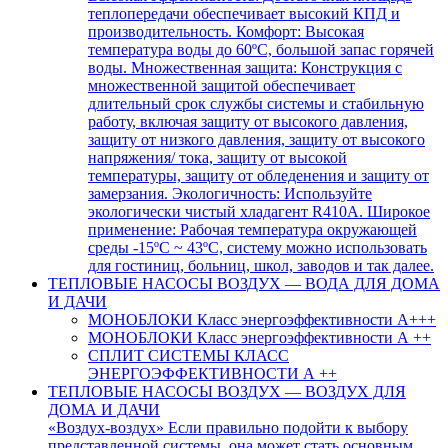
теплопередачи обеспечивает высокий КПД и
производительность. Комфорт: Высокая
температура воды до 60ºC, большой запас горячей
воды. Множественная защита: Конструкция с
множественной защитой обеспечивает
длительный срок службы системы и стабильную
работу, включая защиту от высокого давления,
защиту от низкого давления, защиту от высокого
напряжения/ тока, защиту от высокой
температуры, защиту от обледенения и защиту от
замерзания. Экологичность: Используйте
экологически чистый хладагент R410A. Широкое
применение: Рабочая температура окружающей
среды -15ºC ~ 43ºC, систему можно использовать
для гостиниц, больниц, школ, заводов и так далее.
ТЕПЛОВЫЕ НАСОСЫ ВОЗДУХ — ВОДА ДЛЯ ДОМА
И ДАЧИ
МОНОБЛОКИ Класс энергоэффективности А+++
МОНОБЛОКИ Класс энергоэффективности А ++
СПЛИТ СИСТЕМЫ КЛАСС
ЭНЕРГОЭФФЕКТИВНОСТИ А ++
ТЕПЛОВЫЕ НАСОСЫ ВОЗДУХ — ВОЗДУХ ДЛЯ
ДОМА И ДАЧИ
«Воздух-воздух» Если правильно подойти к выбору
представленной системы, она может стать основным