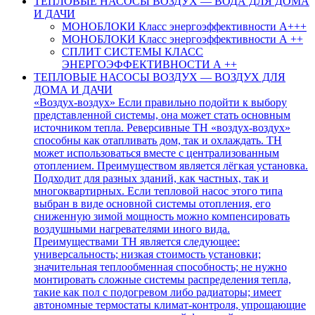
ТЕПЛОВЫЕ НАСОСЫ ВОЗДУХ — ВОДА ДЛЯ ДОМА
И ДАЧИ
МОНОБЛОКИ Класс энергоэффективности А+++
МОНОБЛОКИ Класс энергоэффективности А ++
СПЛИТ СИСТЕМЫ КЛАСС
ЭНЕРГОЭФФЕКТИВНОСТИ А ++
ТЕПЛОВЫЕ НАСОСЫ ВОЗДУХ — ВОЗДУХ ДЛЯ
ДОМА И ДАЧИ
«Воздух-воздух» Если правильно подойти к выбору
представленной системы, она может стать основным
источником тепла. Реверсивные ТН «воздух-воздух»
способны как отапливать дом, так и охлаждать. ТН
может использоваться вместе с централизованным
отоплением. Преимуществом является лёгкая установка.
Подходит для разных зданий, как частных, так и
многоквартирных. Если тепловой насос этого типа
выбран в виде основной системы отопления, его
сниженную зимой мощность можно компенсировать
воздушными нагревателями иного вида.
Преимуществами ТН является следующее:
универсальность; низкая стоимость установки;
значительная теплообменная способность; не нужно
монтировать сложные системы распределения тепла,
такие как пол с подогревом либо радиаторы; имеет
автономные термостаты климат-контроля, упрощающие