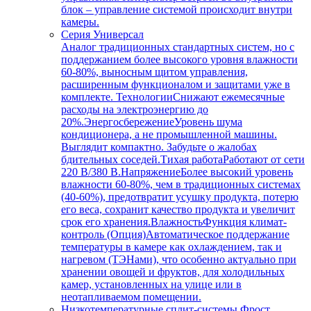
блок – управление системой происходит внутри
камеры.
Серия Универсал
Аналог традиционных стандартных систем, но с
поддержанием более высокого уровня влажности
60-80%, выносным щитом управления,
расширенным функционалом и защитами уже в
комплекте. ТехнологииСнижают ежемесячные
расходы на электроэнергию до
20%.ЭнергосбережениеУровень шума
кондиционера, а не промышленной машины.
Выглядит компактно. Забудьте о жалобах
бдительных соседей.Тихая работаРаботают от сети
220 В/380 В.НапряжениеБолее высокий уровень
влажности 60-80%, чем в традиционных системах
(40-60%), предотвратит усушку продукта, потерю
его веса, сохранит качество продукта и увеличит
срок его хранения.ВлажностьФункция климат-
контроль (Опция)Автоматическое поддержание
температуры в камере как охлаждением, так и
нагревом (ТЭНами), что особенно актуально при
хранении овощей и фруктов, для холодильных
камер, установленных на улице или в
неотапливаемом помещении.
Низкотемпературные сплит-системы Фрост