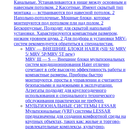
Канальные. Устанавливаются в нише между основным и
навесным потолком. 2 Кассетные. Имеют скрытый тип
монтажа — встраиваются под навесной потолок. 2
Напольно-потолочные. Мощные блоки, которые
монтируются под потолком пли над полом. 2
Бескорпусные. Подходят для скрытой напольной
установки. Характеризуются компактным размером,
низким уровнем шума. 2 Для подбора и установки MRV-
систем рекомендуется обратиться к специалистам.
MRV — ВНЕШНИЕ БЛОКИ HAIER (SII/ SI/ MRV
5/ MRV 5P/MRV 5T new)
MRV III — S — Внешние блоки мультизональных
систем кондиционирования Haier отлично
сочетают в себе высокую эффективность работы и
компактные размеры. Приборы быстро
монтируются, просты в управлении и считаются
безопасными и надежными в эксплуатации.
Агрегаты подходят для круглогодичного
использования и специального технического
обслуживания практически не требуют.
МУЛЬТИЗОНАЛЬНЫЕ СИСТЕМЫ LESSAR
Мультизональные (VRF) системы LESSAR
предназначены для создания комфортной среды на
крупных объектах, таких как: жилые и торгово-
развлекательные комплексы, культурно-