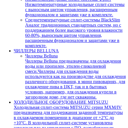
Низкотемпературные холодильные сплит-системы
с выносным щитом управления, расширенным
функционалом и защитами уже в комплекте.
Среднетемпературные сплит-системы BlackSlim
Аналог традиционных стандартных систем, но с
поддержанием более высокого уровня влажности
60-80%, выносным щитом управления,
расширенным функционалом и защитами уже в
комплекте.
ЧИЛЛЕРЫ BELLUNA
Чиллеры Belluna
Чиллеры Belluna предназначены для охлаждения
воды или пропилен, этилен-гликолиевой
смеси.Чиллеры для охлаждения воды
используются как на производстве для охлаждения
различного оборудования, в мини пивоварнях, для
охлаждение пива в ЦКТ, так и в бытовых
условиях, например, для охлаждения купели в
загородном доме, где нет скважины.
ХОЛОДИЛЬНОЕ ОБОРУДОВАНИЕ MITSUZU
Холодильная сплит-система MITSUZU серии MXM/IV
предназначена для поддержания заданной температуры
в охлаждаемом помещении в диапазоне от +2°С до
+10°С. В холодильной сплит-системе установлена
заводская пла-та управления с ПО, разработанным