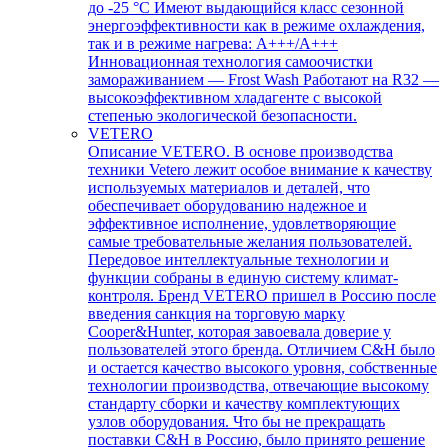
до -25 °С Имеют выдающийся класс сезонной
энергоэффективности как в режиме охлаждения,
так и в режиме нагрева: А+++/A+++
Инновационная технология самоочистки
замораживанием — Frost Wash Работают на R32 —
высокоэффективном хладагенте с высокой
степенью экологической безопасности.
VETERO
Описание VETERO. В основе производства
техники Vetero лежит особое внимание к качеству
используемых материалов и деталей, что
обеспечивает оборудованию надежное и
эффективное исполнение, удовлетворяющие
самые требовательные желания пользователей.
Передовое интеллектуальные технологии и
функции собраны в единую систему климат-
контроля. Бренд VETERO пришел в Россию после
введения санкция на торговую марку
Cooper&Hunter, которая завоевала доверие у
пользователей этого бренда. Отличием C&H было
и остается качество высокого уровня, собственные
технологии производства, отвечающие высокому
стандарту сборки и качеству комплектующих
узлов оборудования. Что бы не прекращать
поставки C&H в Россию, было принято решение