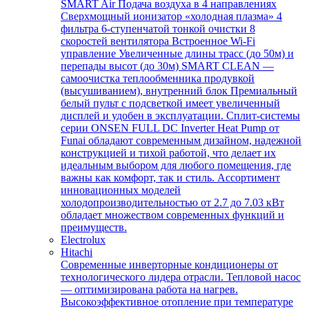
SMART Air Подача воздуха в 4 направлениях
Сверхмощный ионизатор «холодная плазма» 4
фильтра 6-ступенчатой тонкой очистки 8
скоростей вентилятора Встроенное Wi-Fi
управление Увеличенные длины трасс (до 50м) и
перепады высот (до 30м) SMART CLEAN —
самоочистка теплообменника продувкой
(высушиванием), внутренний блок Премиальный
белый пульт с подсветкой имеет увеличенный
дисплей и удобен в эксплуатации. Сплит-системы
серии ONSEN FULL DC Inverter Heat Pump от
Funai обладают современным дизайном, надежной
конструкцией и тихой работой, что делает их
идеальным выбором для любого помещения, где
важны как комфорт, так и стиль. Ассортимент
инновационных моделей
холодопроизводительностью от 2.7 до 7.03 кВт
обладает множеством современных функций и
преимуществ.
Electrolux
Hitachi
Современные инверторные кондиционеры от
технологического лидера отрасли. Тепловой насос
— оптимизирована работа на нагрев.
Высокоэффективное отопление при температуре