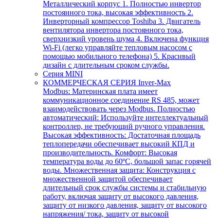
Металлический корпус 1. Полностью инвертор
постоянного тока, высокая эффективность 2.
Инверторный компрессор Toshiba 3. Двигатель
вентилятора инвертора постоянного тока,
сверхнизкий уровень шума 4. Включена функция
Wi-Fi (легко управляйте тепловым насосом с
помощью мобильного телефона) 5. Красивый
дизайн с длительным сроком службы.
Серия MINI
КОММЕРЧЕСКАЯ СЕРИЯ Inver-Max
Modbus: Материнская плата имеет
коммуникационное соединение RS 485, может
взаимодействовать через Modbus. Полностью
автоматический: Используйте интеллектуальный
контроллер, не требующий ручного управления.
Высокая эффективность: Достаточная площадь
теплопередачи обеспечивает высокий КПД и
производительность. Комфорт: Высокая
температура воды до 60ºC, большой запас горячей
воды. Множественная защита: Конструкция с
множественной защитой обеспечивает
длительный срок службы системы и стабильную
работу, включая защиту от высокого давления,
защиту от низкого давления, защиту от высокого
напряжения/ тока, защиту от высокой