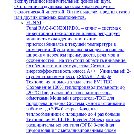
эксплуатацию; незначительный фоновый шум.
Отопление воздушным насосом характеризуется
экологической чистотой. Он не выделяет вредных газов
или других опасных компонентов.
FUNAI
Funai RAC-I-ON30HP.D01 – сплит – система с
инверторной технологией плавно регулирует
мощность охлаждения, постоянно
приспосабливаясь к текущей температуре в
помещении. Функциональная модель оснащена
широким перечнем преимуществ, режимов и
особенностей – на это стоит обратить внимание.
Особенности и преимущества: Сезонная
энергоэффективность класса А+++ Уникальный 2-
ступенчатый компрессор SMART 2-Stage
Технология впрыска хладагента EVI TEC
Сохранение 100% теплопроизводительности до
-20 °C Предпусковой нагрев компрессора
обмотками Мощный нагреватель-ТЭН для
подогрева поддона Система умного оттаивания
работает до 50% быстрее 3-рядные
теплообменники с площадью до 4 раз больше
Технология FULL DC Inverter 2 Электронных
расширительных вентиля (ЭРВ) 3-слойная
шумоизоляция с металлизированным слоем