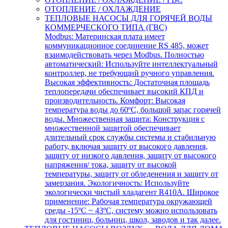
ОТОПЛЕНИЕ / ОХЛАЖДЕНИЕ
ТЕПЛОВЫЕ НАСОСЫ ДЛЯ ГОРЯЧЕЙ ВОДЫ
КОММЕРЧЕСКОГО ТИПА (ГВС)
Modbus: Материнская плата имеет
коммуникационное соединение RS 485, может
взаимодействовать через Modbus. Полностью
автоматический: Используйте интеллектуальный
контроллер, не требующий ручного управления.
Высокая эффективность: Достаточная площадь
теплопередачи обеспечивает высокий КПД и
производительность. Комфорт: Высокая
температура воды до 60ºC, большой запас горячей
воды. Множественная защита: Конструкция с
множественной защитой обеспечивает
длительный срок службы системы и стабильную
работу, включая защиту от высокого давления,
защиту от низкого давления, защиту от высокого
напряжения/ тока, защиту от высокой
температуры, защиту от обледенения и защиту от
замерзания. Экологичность: Используйте
экологически чистый хладагент R410A. Широкое
применение: Рабочая температура окружающей
среды -15ºC ~ 43ºC, систему можно использовать
для гостиниц, больниц, школ, заводов и так далее.