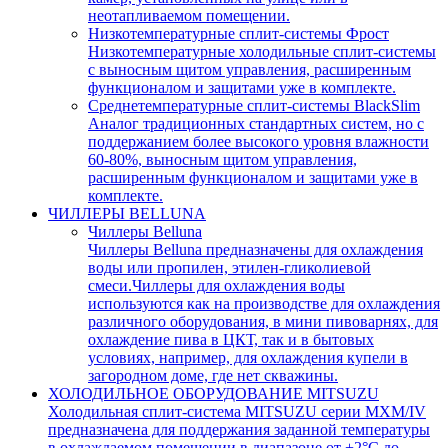
неотапливаемом помещении.
Низкотемпературные сплит-системы Фрост
Низкотемпературные холодильные сплит-системы
с выносным щитом управления, расширенным
функционалом и защитами уже в комплекте.
Среднетемпературные сплит-системы BlackSlim
Аналог традиционных стандартных систем, но с
поддержанием более высокого уровня влажности
60-80%, выносным щитом управления,
расширенным функционалом и защитами уже в
комплекте.
ЧИЛЛЕРЫ BELLUNA
Чиллеры Belluna
Чиллеры Belluna предназначены для охлаждения
воды или пропилен, этилен-гликолиевой
смеси.Чиллеры для охлаждения воды
используются как на производстве для охлаждения
различного оборудования, в мини пивоварнях, для
охлаждение пива в ЦКТ, так и в бытовых
условиях, например, для охлаждения купели в
загородном доме, где нет скважины.
ХОЛОДИЛЬНОЕ ОБОРУДОВАНИЕ MITSUZU
Холодильная сплит-система MITSUZU серии MXM/IV
предназначена для поддержания заданной температуры
в охлаждаемом помещении в диапазоне от +2°С до