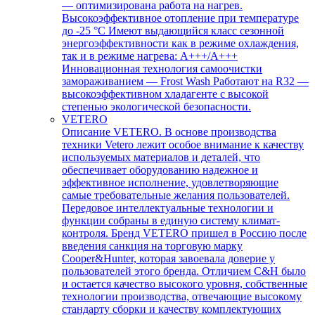
— оптимизирована работа на нагрев.
Высокоэффективное отопление при температуре
до -25 °С Имеют выдающийся класс сезонной
энергоэффективности как в режиме охлаждения,
так и в режиме нагрева: А+++/A+++
Инновационная технология самоочистки
замораживанием — Frost Wash Работают на R32 —
высокоэффективном хладагенте с высокой
степенью экологической безопасности.
VETERO
Описание VETERO. В основе производства
техники Vetero лежит особое внимание к качеству
используемых материалов и деталей, что
обеспечивает оборудованию надежное и
эффективное исполнение, удовлетворяющие
самые требовательные желания пользователей.
Передовое интеллектуальные технологии и
функции собраны в единую систему климат-
контроля. Бренд VETERO пришел в Россию после
введения санкция на торговую марку
Cooper&Hunter, которая завоевала доверие у
пользователей этого бренда. Отличием C&H было
и остается качество высокого уровня, собственные
технологии производства, отвечающие высокому
стандарту сборки и качеству комплектующих