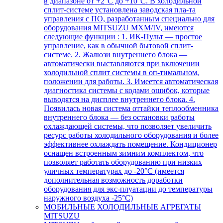
в диапазоне от +2°С до +10°С. В холодильной
сплит-системе установлена заводская пла-та
управления с ПО, разработанным специально для
оборудования MITSUZU MXM/IV, имеются
следующие функции : 1. ИК-Пульт — простое
управление, как в обычной бытовой сплит-
системе. 2. Жалюзи внутреннего блока —
автоматически выставляются при включении
холодильной сплит системы в оп-тимальном,
положении для работы. 3. Имеется автоматическая
диагностика системы с кодами ошибок, которые
выводятся на дисплее внутреннего блока. 4.
Появилась новая система оттайки теплообменника
внутреннего блока — без остановки работы
охлаждающей системы, что позволяет увеличить
ресурс работы холодильного оборудования и более
эффективнее охлаждать помещение. Кондиционер
оснащен встроенным зимним комплектом, что
позволяет работать оборудованию при низких
уличных температурах до -20°С (имеется
дополнительная возможность доработки
оборудования для экс-плуатации до температуры
наружного воздуха -25°С)
МОБИЛЬНЫЕ ХОЛОДИЛЬНЫЕ АГРЕГАТЫ
MITSUZU