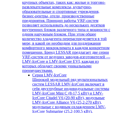
крупных объектах, таких как: жилые и торгово-
развлекательные комплексы, культурно-
образовательные и спортивные учреждения,
бизнес-центры, отели, производственные
предприятия. Принцип работы VRF-систем
позволяет использовать до нескольких десятков
внутренних блоков различного типа и мощности с
одним наружным блоком. При этом общее
количество хладагента перераспределяется в той
мере, в какой он необходим для поддержания
комфортного микроклимата в каждом конкретном
помещении. Бренд LESSAR предлагает две серии
VRF-систем от ведущих заводов-изготовителей —
LMV-IceCore и LMV-IceCore EVI, каждая из
которых обладает своими уникальными
преимуществами.
Серия LMV-IceCore
Широкий модельный ряд мультизональных
систем LESSAR LMV-IceCore включает в
себя двухтрубные индивидуальные системы
LMV-IceCore Mini C (8-17,5 кВт) и LMV-
IceCore Citadel V6 (20-90 кВт), модульные
LMV-IceCore Alliance V6 (25,2-270 кВт),
модульные с водяным охлаждением LMV-
IceCore Submarine (25,2-100,5 кВт),