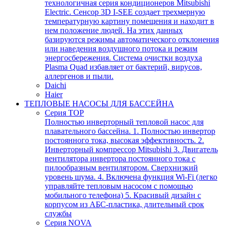
технологичная серия кондиционеров Mitsubishi
Electric. Сенсор 3D I-SEE создает трехмерную
температурную картину помещения и находит в
нем положение людей. На этих данных
базируются режимы автоматического отклонения
или наведения воздушного потока и режим
энергосбережения. Система очистки воздуха
Plasma Quad избавляет от бактерий, вирусов,
аллергенов и пыли.
Daichi
Haier
ТЕПЛОВЫЕ НАСОСЫ ДЛЯ БАССЕЙНА
Серия TOP
Полностью инверторный тепловой насос для
плавательного бассейна. 1. Полностью инвертор
постоянного тока, высокая эффективность. 2.
Инверторный компрессор Mitsubishi 3. Двигатель
вентилятора инвертора постоянного тока с
пилообразным вентилятором. Сверхнизкий
уровень шума. 4. Включена функция Wi-Fi (легко
управляйте тепловым насосом с помощью
мобильного телефона) 5. Красивый дизайн с
корпусом из АБС-пластика, длительный срок
службы
Серия NOVA