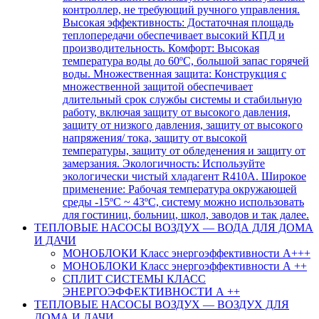
контроллер, не требующий ручного управления.
Высокая эффективность: Достаточная площадь
теплопередачи обеспечивает высокий КПД и
производительность. Комфорт: Высокая
температура воды до 60ºC, большой запас горячей
воды. Множественная защита: Конструкция с
множественной защитой обеспечивает
длительный срок службы системы и стабильную
работу, включая защиту от высокого давления,
защиту от низкого давления, защиту от высокого
напряжения/ тока, защиту от высокой
температуры, защиту от обледенения и защиту от
замерзания. Экологичность: Используйте
экологически чистый хладагент R410A. Широкое
применение: Рабочая температура окружающей
среды -15ºC ~ 43ºC, систему можно использовать
для гостиниц, больниц, школ, заводов и так далее.
ТЕПЛОВЫЕ НАСОСЫ ВОЗДУХ — ВОДА ДЛЯ ДОМА
И ДАЧИ
МОНОБЛОКИ Класс энергоэффективности А+++
МОНОБЛОКИ Класс энергоэффективности А ++
СПЛИТ СИСТЕМЫ КЛАСС
ЭНЕРГОЭФФЕКТИВНОСТИ А ++
ТЕПЛОВЫЕ НАСОСЫ ВОЗДУХ — ВОЗДУХ ДЛЯ
ДОМА И ДАЧИ