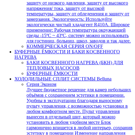
защиту от низкого давления, защиту от высокого
напряжения/ тока, защиту от высокой
температуры, защиту от обледенения и защиту от
замерзания. Экологичность: Используйте
экологически чистый хладагент R410A. Широкое
применение: Рабочая температура окружающей
среды -15ºC ~ 43ºC, систему можно использовать
для гостиниц, больниц, школ, заводов и так далее.
КОММЕРЧЕСКАЯ СЕРИЯ ON/OFF
БУФЕРНЫЕ ЁМКОСТИ И БАКИ КОСВЕННОГО
НАГРЕВА
БАКИ КОСВЕННОГО НАГРЕВА (БКН) ДЛЯ
ТЕПЛОВЫХ НАСОСОВ
БУФЕРНЫЕ ЁМКОСТИ
ХОЛОДИЛЬНЫЕ СПЛИТ СИСТЕМЫ Belluna
Серия Эконом
Лучшее бюджетное решение для камер небольших
объёмов с сохранением эстетики в помещении.
Удобны в эксплуатации благодаря выносному
пульту управления, с возможностью установки в
любом комфортном месте. Пульт управления
вынесен в отдельный щит, который можно
установить в любом удобном месте Блок
гармонично впишется в любой интерьер, сохранив
эстетику в помещении Изменение направления