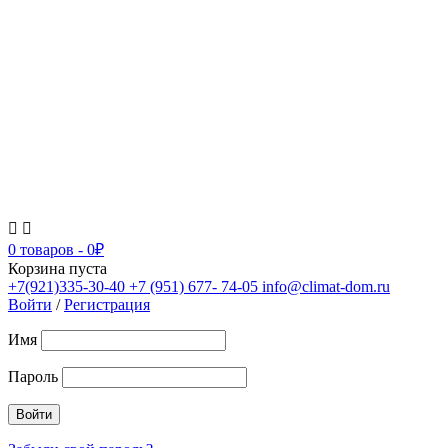
0 товаров
-
0
₽
Корзина пуста
+7(921)335-30-40
+7 (951) 677- 74-05
info@climat-dom.ru
Войти
/
Регистрация
Имя
Пароль