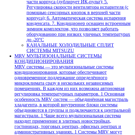
части корпуса (дублирует ИК-пульт); 5.
Регулировка скорости вентилятора испарителя (с
помощью сенсорных кнопок в верхней части
корпуса); 6. Автоматическая система испарения
конденсата. 7. Кондиционер оснащен встроенным
зимним комплектом, что позволяет работать
оборудованию при низких уличных температурах
до -20°С
КАНАЛЬНЫЕ ХОЛОДИЛЬНЫЕ СПЛИТ
СИСТЕМЫ MITSUZU
MRV МУЛЬТИЗОНАЛЬНЫЕ СИСТЕМЫ
КОНДИЦИОНИРОВАНИЯ
MRV системы — это мультизональные системы
кондиционирования, которые обеспечивают
одновременное поддержание определённого
микроклимата сразу в нескольких независимых
помещениях. В каждом из них возможна автономная
регулировка температурных параметров. 1 Основная
особенность MRV систем — объединённая магистраль
хладагента, в которой внутренние блоки системы
объединяются в группы и подключаются к центральной
магистрали. 1 Чаще всего мультизональная система
находит применение в элитных новостройках,
гостиницах, торговых центрах, офисных центрах и
административных зданиях. 1 Системы MRV могут