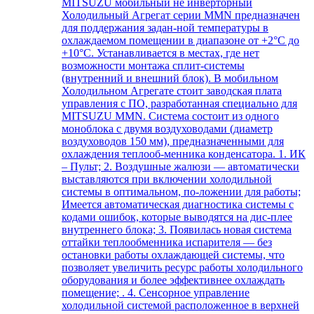
MITSUZU мобильный не инверторный
Холодильный Агрегат серии MMN предназначен
для поддержания задан-ной температуры в
охлаждаемом помещении в диапазоне от +2°С до
+10°С. Устанавливается в местах, где нет
возможности монтажа сплит-системы
(внутренний и внешний блок). В мобильном
Холодильном Агрегате стоит заводская плата
управления с ПО, разработанная специально для
MITSUZU MMN. Система состоит из одного
моноблока с двумя воздуховодами (диаметр
воздуховодов 150 мм), предназначенными для
охлаждения теплооб-менника конденсатора. 1. ИК
– Пульт; 2. Воздушные жалюзи — автоматически
выставляются при включении холодильной
системы в оптимальном, по-ложении для работы;
Имеется автоматическая диагностика системы с
кодами ошибок, которые выводятся на дис-плее
внутреннего блока; 3. Появилась новая система
оттайки теплообменника испарителя — без
остановки работы охлаждающей системы, что
позволяет увеличить ресурс работы холодильного
оборудования и более эффективнее охлаждать
помещение; . 4. Сенсорное управление
холодильной системой расположенное в верхней