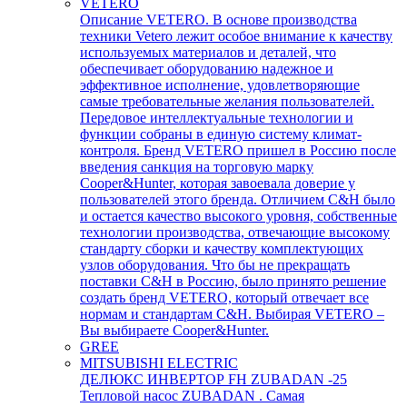
VETERO
Описание VETERO. В основе производства
техники Vetero лежит особое внимание к качеству
используемых материалов и деталей, что
обеспечивает оборудованию надежное и
эффективное исполнение, удовлетворяющие
самые требовательные желания пользователей.
Передовое интеллектуальные технологии и
функции собраны в единую систему климат-
контроля. Бренд VETERO пришел в Россию после
введения санкция на торговую марку
Cooper&Hunter, которая завоевала доверие у
пользователей этого бренда. Отличием C&H было
и остается качество высокого уровня, собственные
технологии производства, отвечающие высокому
стандарту сборки и качеству комплектующих
узлов оборудования. Что бы не прекращать
поставки C&H в Россию, было принято решение
создать бренд VETERO, который отвечает все
нормам и стандартам C&H. Выбирая VETERO –
Вы выбираете Cooper&Hunter.
GREE
MITSUBISHI ELECTRIC
ДЕЛЮКС ИНВЕРТОР FH ZUBADAN -25
Тепловой насос ZUBADAN . Самая