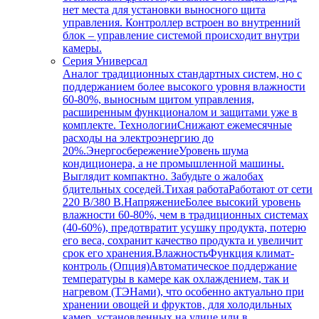
нет места для установки выносного щита
управления. Контроллер встроен во внутренний
блок – управление системой происходит внутри
камеры.
Серия Универсал
Аналог традиционных стандартных систем, но с
поддержанием более высокого уровня влажности
60-80%, выносным щитом управления,
расширенным функционалом и защитами уже в
комплекте. ТехнологииСнижают ежемесячные
расходы на электроэнергию до
20%.ЭнергосбережениеУровень шума
кондиционера, а не промышленной машины.
Выглядит компактно. Забудьте о жалобах
бдительных соседей.Тихая работаРаботают от сети
220 В/380 В.НапряжениеБолее высокий уровень
влажности 60-80%, чем в традиционных системах
(40-60%), предотвратит усушку продукта, потерю
его веса, сохранит качество продукта и увеличит
срок его хранения.ВлажностьФункция климат-
контроль (Опция)Автоматическое поддержание
температуры в камере как охлаждением, так и
нагревом (ТЭНами), что особенно актуально при
хранении овощей и фруктов, для холодильных
камер, установленных на улице или в