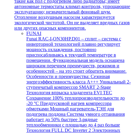
такие как пол с подогревом либо радиаторы; имеет
автономные термостаты климат-контроля, упрощающие
эксплуатацию; незначительный фоновый шум.
Отопление воздушным насосом характеризуется
экологической чистотой. Он не выделяет вредных газов
или других опасных компонентов.
FUNAI
Funai RAC-I-ON30HP.D01 – сплит – система с
инверторной технологией плавно регулирует
мощность охлаждения, постоянно
приспосабливаясь к текущей температуре в
помещении. Функциональная модель оснащена
широким перечнем преимуществ, режимов и
особенностей – на это стоит обратить внимание.
Особенности и преимущества: Сезонная
энергоэффективность класса А+++ Уникальный 2-
ступенчатый компрессор SMART 2-Stage
Технология впрыска хладагента EVI TEC
Сохранение 100% теплопроизводительности до
-20 °C Предпусковой нагрев компрессора
обмотками Мощный нагреватель-ТЭН для
подогрева поддона Система умного оттаивания
работает до 50% быстрее 3-рядные
теплообменники с площадью до 4 раз больше
Технология FULL DC Inverter 2 Электронных