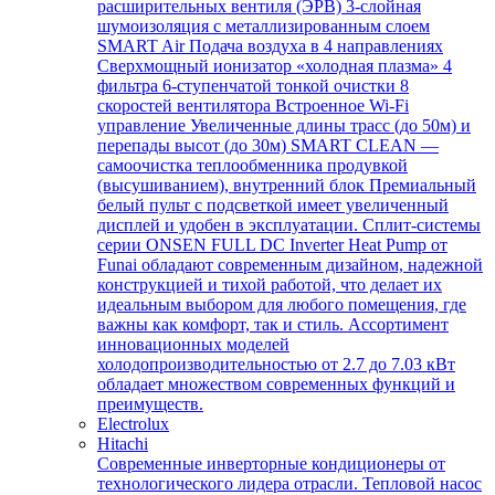
расширительных вентиля (ЭРВ) 3-слойная
шумоизоляция с металлизированным слоем
SMART Air Подача воздуха в 4 направлениях
Сверхмощный ионизатор «холодная плазма» 4
фильтра 6-ступенчатой тонкой очистки 8
скоростей вентилятора Встроенное Wi-Fi
управление Увеличенные длины трасс (до 50м) и
перепады высот (до 30м) SMART CLEAN —
самоочистка теплообменника продувкой
(высушиванием), внутренний блок Премиальный
белый пульт с подсветкой имеет увеличенный
дисплей и удобен в эксплуатации. Сплит-системы
серии ONSEN FULL DC Inverter Heat Pump от
Funai обладают современным дизайном, надежной
конструкцией и тихой работой, что делает их
идеальным выбором для любого помещения, где
важны как комфорт, так и стиль. Ассортимент
инновационных моделей
холодопроизводительностью от 2.7 до 7.03 кВт
обладает множеством современных функций и
преимуществ.
Electrolux
Hitachi
Современные инверторные кондиционеры от
технологического лидера отрасли. Тепловой насос