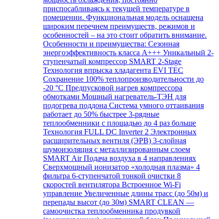
приспосабливаясь к текущей температуре в
помещении. Функциональная модель оснащена
широким перечнем преимуществ, режимов и
особенностей – на это стоит обратить внимание.
Особенности и преимущества: Сезонная
энергоэффективность класса А+++ Уникальный 2-
ступенчатый компрессор SMART 2-Stage
Технология впрыска хладагента EVI TEC
Сохранение 100% теплопроизводительности до
-20 °C Предпусковой нагрев компрессора
обмотками Мощный нагреватель-ТЭН для
подогрева поддона Система умного оттаивания
работает до 50% быстрее 3-рядные
теплообменники с площадью до 4 раз больше
Технология FULL DC Inverter 2 Электронных
расширительных вентиля (ЭРВ) 3-слойная
шумоизоляция с металлизированным слоем
SMART Air Подача воздуха в 4 направлениях
Сверхмощный ионизатор «холодная плазма» 4
фильтра 6-ступенчатой тонкой очистки 8
скоростей вентилятора Встроенное Wi-Fi
управление Увеличенные длины трасс (до 50м) и
перепады высот (до 30м) SMART CLEAN —
самоочистка теплообменника продувкой