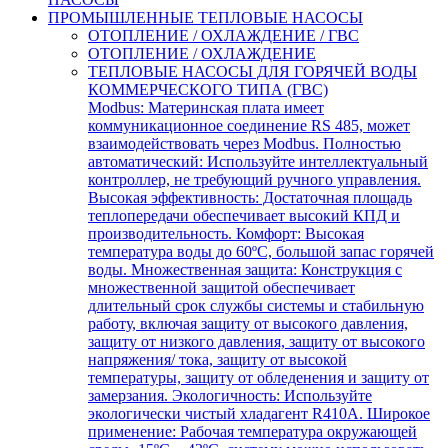
ПРОМЫШЛЕННЫЕ ТЕПЛОВЫЕ НАСОСЫ
ОТОПЛЕНИЕ / ОХЛАЖДЕНИЕ / ГВС
ОТОПЛЕНИЕ / ОХЛАЖДЕНИЕ
ТЕПЛОВЫЕ НАСОСЫ ДЛЯ ГОРЯЧЕЙ ВОДЫ
КОММЕРЧЕСКОГО ТИПА (ГВС)
Modbus: Материнская плата имеет
коммуникационное соединение RS 485, может
взаимодействовать через Modbus. Полностью
автоматический: Используйте интеллектуальный
контроллер, не требующий ручного управления.
Высокая эффективность: Достаточная площадь
теплопередачи обеспечивает высокий КПД и
производительность. Комфорт: Высокая
температура воды до 60ºC, большой запас горячей
воды. Множественная защита: Конструкция с
множественной защитой обеспечивает
длительный срок службы системы и стабильную
работу, включая защиту от высокого давления,
защиту от низкого давления, защиту от высокого
напряжения/ тока, защиту от высокой
температуры, защиту от обледенения и защиту от
замерзания. Экологичность: Используйте
экологически чистый хладагент R410A. Широкое
применение: Рабочая температура окружающей