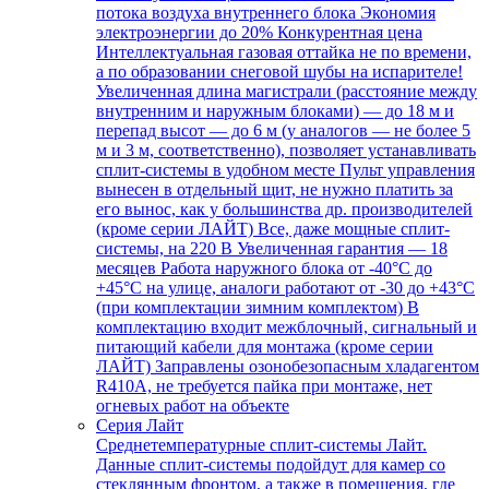
потока воздуха внутреннего блока Экономия
электроэнергии до 20% Конкурентная цена
Интеллектуальная газовая оттайка не по времени,
а по образовании снеговой шубы на испарителе!
Увеличенная длина магистрали (расстояние между
внутренним и наружным блоками) — до 18 м и
перепад высот — до 6 м (у аналогов — не более 5
м и 3 м, соответственно), позволяет устанавливать
сплит-системы в удобном месте Пульт управления
вынесен в отдельный щит, не нужно платить за
его вынос, как у большинства др. производителей
(кроме серии ЛАЙТ) Все, даже мощные сплит-
системы, на 220 В Увеличенная гарантия — 18
месяцев Работа наружного блока от -40°С до
+45°С на улице, аналоги работают от -30 до +43°С
(при комплектации зимним комплектом) В
комплектацию входит межблочный, сигнальный и
питающий кабели для монтажа (кроме серии
ЛАЙТ) Заправлены озонобезопасным хладагентом
R410A, не требуется пайка при монтаже, нет
огневых работ на объекте
Серия Лайт
Среднетемпературные сплит-системы Лайт.
Данные сплит-системы подойдут для камер со
стеклянным фронтом, а также в помещения, где