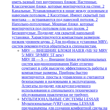
иметь разный тип внутренних блоков: Настенные.
Классические блоки, которые монтируются на стене. 2
Канальные. Устанавливаются в нише между основным и
навесным потолком. 2 Кассетные. Имеют скрытый тип
монтажа — встраиваются под навесной потолок. 2
Напольно-потолочные. Мощные блоки, которые
монтируются под потолком пли над полом. 2
Бескорпусные. Подходят для скрытой напольной
установки. Характеризуются компактным размером,
низким уровнем шума. 2 Для подбора и установки MRV-
систем рекомендуется обратиться к специалистам.
MRV — ВНЕШНИЕ БЛОКИ HAIER (SII/ SI/ MRV
5/ MRV 5P/MRV 5T new)
MRV III — S — Внешние блоки мультизональных
систем кондиционирования Haier отлично
сочетают в себе высокую эффективность работы и
компактные размеры. Приборы быстро
монтируются, просты в управлении и считаются
безопасными и надежными в эксплуатации.
Агрегаты подходят для круглогодичного
использования и специального технического
обслуживания практически не требуют.
МУЛЬТИЗОНАЛЬНЫЕ СИСТЕМЫ LESSAR
Мультизональные (VRF) системы LESSAR
предназначены для создания комфортной среды на