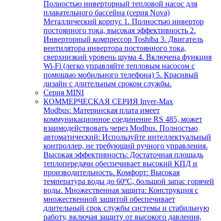
Полностью инверторный тепловой насос для
плавательного бассейна (серия Nova)
Металлический корпус 1. Полностью инвертор
постоянного тока, высокая эффективность 2.
Инверторный компрессор Toshiba 3. Двигатель
вентилятора инвертора постоянного тока,
сверхнизкий уровень шума 4. Включена функция
Wi-Fi (легко управляйте тепловым насосом с
помощью мобильного телефона) 5. Красивый
дизайн с длительным сроком службы.
Серия MINI
КОММЕРЧЕСКАЯ СЕРИЯ Inver-Max
Modbus: Материнская плата имеет
коммуникационное соединение RS 485, может
взаимодействовать через Modbus. Полностью
автоматический: Используйте интеллектуальный
контроллер, не требующий ручного управления.
Высокая эффективность: Достаточная площадь
теплопередачи обеспечивает высокий КПД и
производительность. Комфорт: Высокая
температура воды до 60ºC, большой запас горячей
воды. Множественная защита: Конструкция с
множественной защитой обеспечивает
длительный срок службы системы и стабильную
работу, включая защиту от высокого давления,