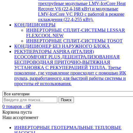
трехтрубные модульные LMV-IceCore Heat
Recover V6 (22,4-168 кВт) и модульные
LMV-IceCore VC PRO с работой в режиме
охлаждения (22,4-255 кВт).
КОНДИЦИОНЕРЫ
ИНВЕРТОРНЫЕ СПЛИТ-СИСТЕМЫ LESSAR
FLEXCOOL NEW
ИНВЕРТОРНЫЕ СПЛИТ-СИСТЕМЫ TOSOT
КОНДИЦИОНЕР БЕЗ НАРУЖНОГО БЛОКА
РЕКУПЕРАТОРЫ ASPIRA (ИТАЛИЯ)
ECOCOMFORT PLUS ДЕЦЕНТРАЛИЗОВАННАЯ
БЕСПРОВОДНАЯ ПРИТОЧНО-ВЫТЯЖНАЯ
УСТАНОВКА С РЕКУПЕРАЦИЕЙ ТЕПЛА. Третье
поколение, где управление происходит с помощью ИК
пульта, разработанного для быстрой работы системы и
простоты её использования.
0 товаров
-
0
₽
Корзина пуста
Наш ассортимент
ИНВЕРТОРНЫЕ ГЕОТЕРМАЛЬНЫЕ ТЕПЛОВЫЕ
НАСОСЫ