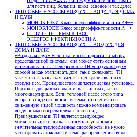
среды -15ºC ~ 43ºC, систему можно использовать
для гостиниц, больниц, школ, заводов и так далее.
ТЕПЛОВЫЕ НАСОСЫ ВОЗДУХ — ВОДА ДЛЯ ДОМА
И ДАЧИ
МОНОБЛОКИ Класс энергоэффективности А+++
МОНОБЛОКИ Класс энергоэффективности А ++
СПЛИТ СИСТЕМЫ КЛАСС
ЭНЕРГОЭФФЕКТИВНОСТИ А ++
ТЕПЛОВЫЕ НАСОСЫ ВОЗДУХ — ВОЗДУХ ДЛЯ
ДОМА И ДАЧИ
«Воздух-воздух» Если правильно подойти к выбору
представленной системы, она может стать основным
источником тепла. Реверсивные ТН «воздух-воздух»
способны как отапливать дом, так и охлаждать. ТН
может использоваться вместе с централизованным
отоплением. Преимуществом является лёгкая установка.
Подходит для разных зданий, как частных, так и
многоквартирных. Если тепловой насос этого типа
выбран в виде основной системы отопления, его
сниженную зимой мощность можно компенсировать
воздушными нагревателями иного вида.
Преимуществами ТН является следующее:
универсальность; низкая стоимость установки;
значительная теплообменная способность; не нужно
монтировать сложные системы распределения тепла,