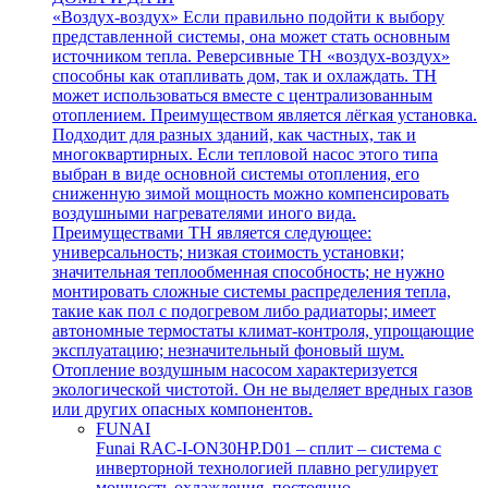
«Воздух-воздух» Если правильно подойти к выбору
представленной системы, она может стать основным
источником тепла. Реверсивные ТН «воздух-воздух»
способны как отапливать дом, так и охлаждать. ТН
может использоваться вместе с централизованным
отоплением. Преимуществом является лёгкая установка.
Подходит для разных зданий, как частных, так и
многоквартирных. Если тепловой насос этого типа
выбран в виде основной системы отопления, его
сниженную зимой мощность можно компенсировать
воздушными нагревателями иного вида.
Преимуществами ТН является следующее:
универсальность; низкая стоимость установки;
значительная теплообменная способность; не нужно
монтировать сложные системы распределения тепла,
такие как пол с подогревом либо радиаторы; имеет
автономные термостаты климат-контроля, упрощающие
эксплуатацию; незначительный фоновый шум.
Отопление воздушным насосом характеризуется
экологической чистотой. Он не выделяет вредных газов
или других опасных компонентов.
FUNAI
Funai RAC-I-ON30HP.D01 – сплит – система с
инверторной технологией плавно регулирует
мощность охлаждения, постоянно