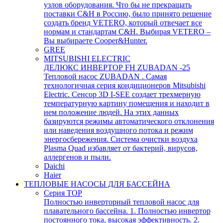
узлов оборудования. Что бы не прекращать
поставки C&H в Россию, было принято решение
создать бренд VETERO, который отвечает все
нормам и стандартам C&H. Выбирая VETERO –
Вы выбираете Cooper&Hunter.
GREE
MITSUBISHI ELECTRIC
ДЕЛЮКС ИНВЕРТОР FH ZUBADAN -25
Тепловой насос ZUBADAN . Самая
технологичная серия кондиционеров Mitsubishi
Electric. Сенсор 3D I-SEE создает трехмерную
температурную картину помещения и находит в
нем положение людей. На этих данных
базируются режимы автоматического отклонения
или наведения воздушного потока и режим
энергосбережения. Система очистки воздуха
Plasma Quad избавляет от бактерий, вирусов,
аллергенов и пыли.
Daichi
Haier
ТЕПЛОВЫЕ НАСОСЫ ДЛЯ БАССЕЙНА
Серия TOP
Полностью инверторный тепловой насос для
плавательного бассейна. 1. Полностью инвертор
постоянного тока, высокая эффективность. 2.