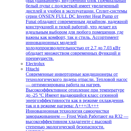
(высушиванием), внутренний блок Премиальный
белый пульт с подсветкой имеет увеличенный
дисплей и удобен в эксплуатации. Сплит-системы
серии ONSEN FULL DC Inverter Heat Pump от
Funai обладают современным дизайном, надежной
конструкцией и тихой работой, что делает их
идеальным выбором для любого помещения, где
важны как комфорт, так и стиль. Ассортимент
инновационных моделей
холодопроизводительностью от 2.7 до 7.03 кВт
обладает множеством современных функций и
преимуществ.
Electrolux
Hitachi
Современные инверторные кондиционеры от
технологического лидера отрасли. Тепловой насос
— оптимизирована работа на нагрев.
Высокоэффективное отопление при температуре
до -25 °С Имеют выдающийся класс сезонной
энергоэффективности как в режиме охлаждения,
так и в режиме нагрева: А+++/A+++
Инновационная технология самоочистки
замораживанием — Frost Wash Работают на R32 —
высокоэффективном хладагенте с высокой
степенью экологической безопасности.