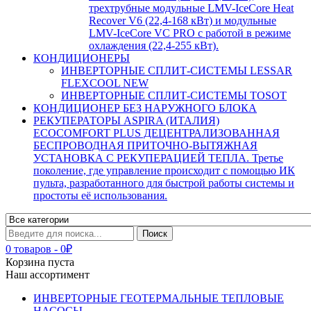
трехтрубные модульные LMV-IceCore Heat
Recover V6 (22,4-168 кВт) и модульные
LMV-IceCore VC PRO с работой в режиме
охлаждения (22,4-255 кВт).
КОНДИЦИОНЕРЫ
ИНВЕРТОРНЫЕ СПЛИТ-СИСТЕМЫ LESSAR
FLEXCOOL NEW
ИНВЕРТОРНЫЕ СПЛИТ-СИСТЕМЫ TOSOT
КОНДИЦИОНЕР БЕЗ НАРУЖНОГО БЛОКА
РЕКУПЕРАТОРЫ ASPIRA (ИТАЛИЯ)
ECOCOMFORT PLUS ДЕЦЕНТРАЛИЗОВАННАЯ
БЕСПРОВОДНАЯ ПРИТОЧНО-ВЫТЯЖНАЯ
УСТАНОВКА С РЕКУПЕРАЦИЕЙ ТЕПЛА. Третье
поколение, где управление происходит с помощью ИК
пульта, разработанного для быстрой работы системы и
простоты её использования.
0 товаров
-
0
₽
Корзина пуста
Наш ассортимент
ИНВЕРТОРНЫЕ ГЕОТЕРМАЛЬНЫЕ ТЕПЛОВЫЕ
НАСОСЫ