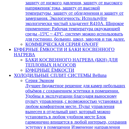
защиту от низкого давления, защиту от высокого
напряжения/ тока, защиту от высокой
температуры, защиту от обледенения и защиту от
замерзания. Экологичность: Используйте
экологически чистый хладагент R410A. Широкое
применение: Рабочая температура окружающей
среды -15ºC ~ 43ºC, систему можно использовать
для гостиниц, больниц, школ, заводов и так далее.
КОММЕРЧЕСКАЯ СЕРИЯ ON/OFF
БУФЕРНЫЕ ЁМКОСТИ И БАКИ КОСВЕННОГО
НАГРЕВА
БАКИ КОСВЕННОГО НАГРЕВА (БКН) ДЛЯ
ТЕПЛОВЫХ НАСОСОВ
БУФЕРНЫЕ ЁМКОСТИ
ХОЛОДИЛЬНЫЕ СПЛИТ СИСТЕМЫ Belluna
Серия Эконом
Лучшее бюджетное решение для камер небольших
объёмов с сохранением эстетики в помещении.
Удобны в эксплуатации благодаря выносному
пульту управления, с возможностью установки в
любом комфортном месте. Пульт управления
вынесен в отдельный щит, который можно
установить в любом удобном месте Блок
гармонично впишется в любой интерьер, сохранив
эстетику в помещении Изменение направления