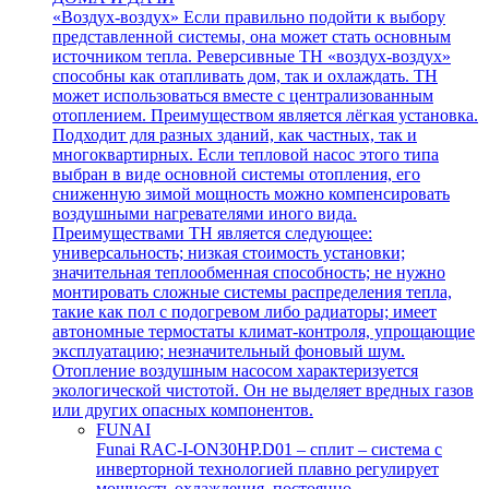
«Воздух-воздух» Если правильно подойти к выбору
представленной системы, она может стать основным
источником тепла. Реверсивные ТН «воздух-воздух»
способны как отапливать дом, так и охлаждать. ТН
может использоваться вместе с централизованным
отоплением. Преимуществом является лёгкая установка.
Подходит для разных зданий, как частных, так и
многоквартирных. Если тепловой насос этого типа
выбран в виде основной системы отопления, его
сниженную зимой мощность можно компенсировать
воздушными нагревателями иного вида.
Преимуществами ТН является следующее:
универсальность; низкая стоимость установки;
значительная теплообменная способность; не нужно
монтировать сложные системы распределения тепла,
такие как пол с подогревом либо радиаторы; имеет
автономные термостаты климат-контроля, упрощающие
эксплуатацию; незначительный фоновый шум.
Отопление воздушным насосом характеризуется
экологической чистотой. Он не выделяет вредных газов
или других опасных компонентов.
FUNAI
Funai RAC-I-ON30HP.D01 – сплит – система с
инверторной технологией плавно регулирует
мощность охлаждения, постоянно