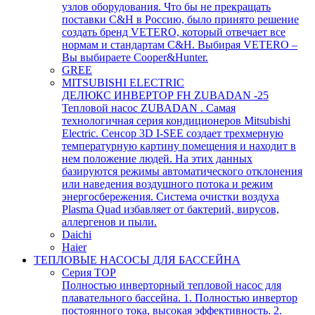
узлов оборудования. Что бы не прекращать
поставки C&H в Россию, было принято решение
создать бренд VETERO, который отвечает все
нормам и стандартам C&H. Выбирая VETERO –
Вы выбираете Cooper&Hunter.
GREE
MITSUBISHI ELECTRIC
ДЕЛЮКС ИНВЕРТОР FH ZUBADAN -25
Тепловой насос ZUBADAN . Самая
технологичная серия кондиционеров Mitsubishi
Electric. Сенсор 3D I-SEE создает трехмерную
температурную картину помещения и находит в
нем положение людей. На этих данных
базируются режимы автоматического отклонения
или наведения воздушного потока и режим
энергосбережения. Система очистки воздуха
Plasma Quad избавляет от бактерий, вирусов,
аллергенов и пыли.
Daichi
Haier
ТЕПЛОВЫЕ НАСОСЫ ДЛЯ БАССЕЙНА
Серия TOP
Полностью инверторный тепловой насос для
плавательного бассейна. 1. Полностью инвертор
постоянного тока, высокая эффективность. 2.