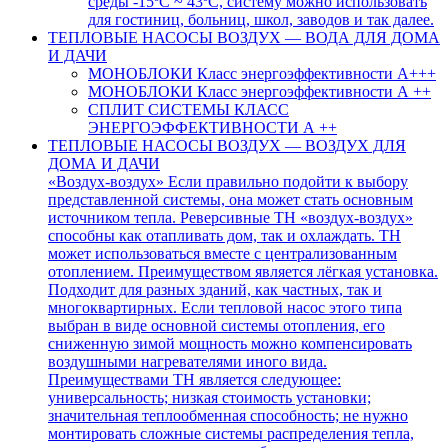
среды -15ºC ~ 43ºC, систему можно использовать
для гостиниц, больниц, школ, заводов и так далее.
ТЕПЛОВЫЕ НАСОСЫ ВОЗДУХ — ВОДА ДЛЯ ДОМА
И ДАЧИ
МОНОБЛОКИ Класс энергоэффективности А+++
МОНОБЛОКИ Класс энергоэффективности А ++
СПЛИТ СИСТЕМЫ КЛАСС
ЭНЕРГОЭФФЕКТИВНОСТИ А ++
ТЕПЛОВЫЕ НАСОСЫ ВОЗДУХ — ВОЗДУХ ДЛЯ
ДОМА И ДАЧИ
«Воздух-воздух» Если правильно подойти к выбору
представленной системы, она может стать основным
источником тепла. Реверсивные ТН «воздух-воздух»
способны как отапливать дом, так и охлаждать. ТН
может использоваться вместе с централизованным
отоплением. Преимуществом является лёгкая установка.
Подходит для разных зданий, как частных, так и
многоквартирных. Если тепловой насос этого типа
выбран в виде основной системы отопления, его
сниженную зимой мощность можно компенсировать
воздушными нагревателями иного вида.
Преимуществами ТН является следующее:
универсальность; низкая стоимость установки;
значительная теплообменная способность; не нужно
монтировать сложные системы распределения тепла,