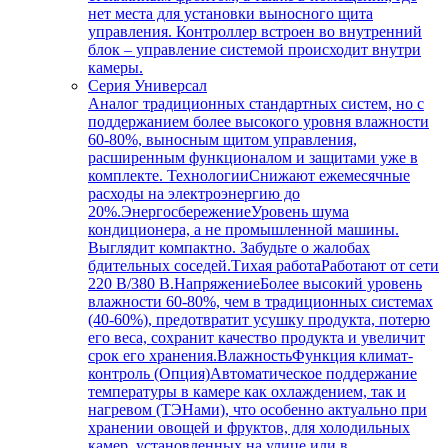
нет места для установки выносного щита
управления. Контроллер встроен во внутренний
блок – управление системой происходит внутри
камеры.
Серия Универсал
Аналог традиционных стандартных систем, но с
поддержанием более высокого уровня влажности
60-80%, выносным щитом управления,
расширенным функционалом и защитами уже в
комплекте. ТехнологииСнижают ежемесячные
расходы на электроэнергию до
20%.ЭнергосбережениеУровень шума
кондиционера, а не промышленной машины.
Выглядит компактно. Забудьте о жалобах
бдительных соседей.Тихая работаРаботают от сети
220 В/380 В.НапряжениеБолее высокий уровень
влажности 60-80%, чем в традиционных системах
(40-60%), предотвратит усушку продукта, потерю
его веса, сохранит качество продукта и увеличит
срок его хранения.ВлажностьФункция климат-
контроль (Опция)Автоматическое поддержание
температуры в камере как охлаждением, так и
нагревом (ТЭНами), что особенно актуально при
хранении овощей и фруктов, для холодильных
камер, установленных на улице или в