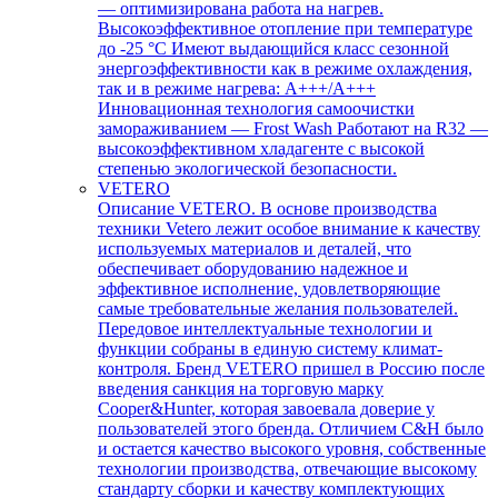
— оптимизирована работа на нагрев.
Высокоэффективное отопление при температуре
до -25 °С Имеют выдающийся класс сезонной
энергоэффективности как в режиме охлаждения,
так и в режиме нагрева: А+++/A+++
Инновационная технология самоочистки
замораживанием — Frost Wash Работают на R32 —
высокоэффективном хладагенте с высокой
степенью экологической безопасности.
VETERO
Описание VETERO. В основе производства
техники Vetero лежит особое внимание к качеству
используемых материалов и деталей, что
обеспечивает оборудованию надежное и
эффективное исполнение, удовлетворяющие
самые требовательные желания пользователей.
Передовое интеллектуальные технологии и
функции собраны в единую систему климат-
контроля. Бренд VETERO пришел в Россию после
введения санкция на торговую марку
Cooper&Hunter, которая завоевала доверие у
пользователей этого бренда. Отличием C&H было
и остается качество высокого уровня, собственные
технологии производства, отвечающие высокому
стандарту сборки и качеству комплектующих