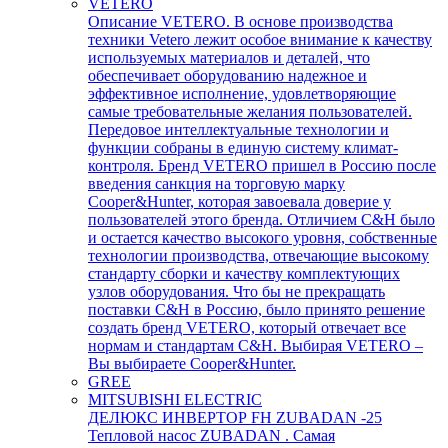
VETERO
Описание VETERO. В основе производства
техники Vetero лежит особое внимание к качеству
используемых материалов и деталей, что
обеспечивает оборудованию надежное и
эффективное исполнение, удовлетворяющие
самые требовательные желания пользователей.
Передовое интеллектуальные технологии и
функции собраны в единую систему климат-
контроля. Бренд VETERO пришел в Россию после
введения санкция на торговую марку
Cooper&Hunter, которая завоевала доверие у
пользователей этого бренда. Отличием C&H было
и остается качество высокого уровня, собственные
технологии производства, отвечающие высокому
стандарту сборки и качеству комплектующих
узлов оборудования. Что бы не прекращать
поставки C&H в Россию, было принято решение
создать бренд VETERO, который отвечает все
нормам и стандартам C&H. Выбирая VETERO –
Вы выбираете Cooper&Hunter.
GREE
MITSUBISHI ELECTRIC
ДЕЛЮКС ИНВЕРТОР FH ZUBADAN -25
Тепловой насос ZUBADAN . Самая