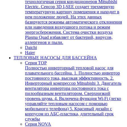
технологичная серия кондиционеров Mitsubishi
Electric. Сенсор 3D I-SEE создает трехмерную
температурную картину помещения и находит в
нем положение людей. На этих данных
базируются режимы автоматического отклонения
или наведения воздушного потока и режим
энергосбережения. Система очистки воздуха
Plasma Quad избавляет от бактерий, вирусов,
аллергенов и пыли.
Daichi
Haier
ТЕПЛОВЫЕ НАСОСЫ ДЛЯ БАССЕЙНА
Серия TOP
Полностью инверторный тепловой насос для
плавательного бассейна. 1. Полностью инвертор
постоянного тока, высокая эффективность. 2.
Инверторный компрессор Mitsubishi 3. Двигатель
вентилятора инвертора постоянного тока с
пилообразным вентилятором. Сверхнизкий
уровень шума. 4. Включена функция Wi-Fi (легко
управляйте тепловым насосом с помощью
мобильного телефона) 5. Красивый дизайн с
корпусом из АБС-пластика, длительный срок
службы
Серия NOVA