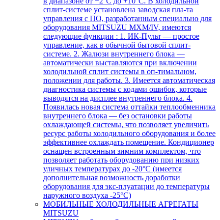
в диапазоне от +2°С до +10°С. В холодильной
сплит-системе установлена заводская пла-та
управления с ПО, разработанным специально для
оборудования MITSUZU MXM/IV, имеются
следующие функции : 1. ИК-Пульт — простое
управление, как в обычной бытовой сплит-
системе. 2. Жалюзи внутреннего блока —
автоматически выставляются при включении
холодильной сплит системы в оп-тимальном,
положении для работы. 3. Имеется автоматическая
диагностика системы с кодами ошибок, которые
выводятся на дисплее внутреннего блока. 4.
Появилась новая система оттайки теплообменника
внутреннего блока — без остановки работы
охлаждающей системы, что позволяет увеличить
ресурс работы холодильного оборудования и более
эффективнее охлаждать помещение. Кондиционер
оснащен встроенным зимним комплектом, что
позволяет работать оборудованию при низких
уличных температурах до -20°С (имеется
дополнительная возможность доработки
оборудования для экс-плуатации до температуры
наружного воздуха -25°С)
МОБИЛЬНЫЕ ХОЛОДИЛЬНЫЕ АГРЕГАТЫ
MITSUZU