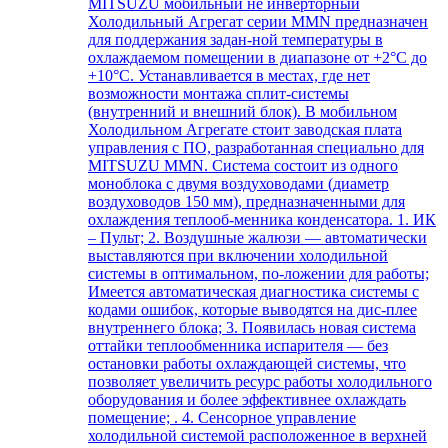
MITSUZU мобильный не инверторный
Холодильный Агрегат серии MMN предназначен
для поддержания задан-ной температуры в
охлаждаемом помещении в диапазоне от +2°С до
+10°С. Устанавливается в местах, где нет
возможности монтажа сплит-системы
(внутренний и внешний блок). В мобильном
Холодильном Агрегате стоит заводская плата
управления с ПО, разработанная специально для
MITSUZU MMN. Система состоит из одного
моноблока с двумя воздуховодами (диаметр
воздуховодов 150 мм), предназначенными для
охлаждения теплооб-менника конденсатора. 1. ИК
– Пульт; 2. Воздушные жалюзи — автоматически
выставляются при включении холодильной
системы в оптимальном, по-ложении для работы;
Имеется автоматическая диагностика системы с
кодами ошибок, которые выводятся на дис-плее
внутреннего блока; 3. Появилась новая система
оттайки теплообменника испарителя — без
остановки работы охлаждающей системы, что
позволяет увеличить ресурс работы холодильного
оборудования и более эффективнее охлаждать
помещение; . 4. Сенсорное управление
холодильной системой расположенное в верхней