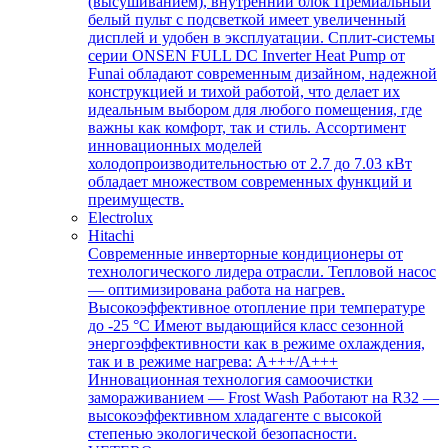
(высушиванием), внутренний блок Премиальный
белый пульт с подсветкой имеет увеличенный
дисплей и удобен в эксплуатации. Сплит-системы
серии ONSEN FULL DC Inverter Heat Pump от
Funai обладают современным дизайном, надежной
конструкцией и тихой работой, что делает их
идеальным выбором для любого помещения, где
важны как комфорт, так и стиль. Ассортимент
инновационных моделей
холодопроизводительностью от 2.7 до 7.03 кВт
обладает множеством современных функций и
преимуществ.
Electrolux
Hitachi
Современные инверторные кондиционеры от
технологического лидера отрасли. Тепловой насос
— оптимизирована работа на нагрев.
Высокоэффективное отопление при температуре
до -25 °С Имеют выдающийся класс сезонной
энергоэффективности как в режиме охлаждения,
так и в режиме нагрева: А+++/A+++
Инновационная технология самоочистки
замораживанием — Frost Wash Работают на R32 —
высокоэффективном хладагенте с высокой
степенью экологической безопасности.