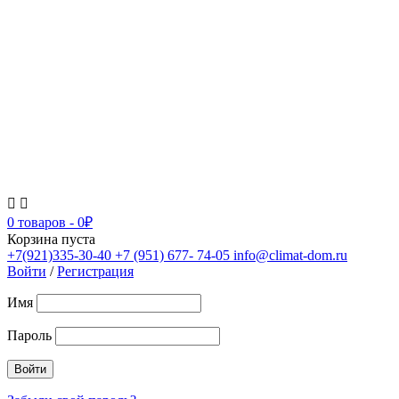
0 товаров
-
0
₽
Корзина пуста
+7(921)335-30-40
+7 (951) 677- 74-05
info@climat-dom.ru
Войти
/
Регистрация
Имя
Пароль