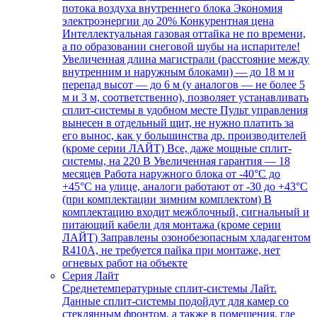
потока воздуха внутреннего блока Экономия
электроэнергии до 20% Конкурентная цена
Интеллектуальная газовая оттайка не по времени,
а по образовании снеговой шубы на испарителе!
Увеличенная длина магистрали (расстояние между
внутренним и наружным блоками) — до 18 м и
перепад высот — до 6 м (у аналогов — не более 5
м и 3 м, соответственно), позволяет устанавливать
сплит-системы в удобном месте Пульт управления
вынесен в отдельный щит, не нужно платить за
его вынос, как у большинства др. производителей
(кроме серии ЛАЙТ) Все, даже мощные сплит-
системы, на 220 В Увеличенная гарантия — 18
месяцев Работа наружного блока от -40°С до
+45°С на улице, аналоги работают от -30 до +43°С
(при комплектации зимним комплектом) В
комплектацию входит межблочный, сигнальный и
питающий кабели для монтажа (кроме серии
ЛАЙТ) Заправлены озонобезопасным хладагентом
R410A, не требуется пайка при монтаже, нет
огневых работ на объекте
Серия Лайт
Среднетемпературные сплит-системы Лайт.
Данные сплит-системы подойдут для камер со
стеклянным фронтом, а также в помещения, где