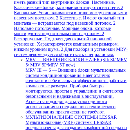
иметь разный тип внутренних блоков: Настенные.
Классические блоки, которые монтируются на стене. 2
Канальные. Устанавливаются в нише между основным и
навесным потолком. 2 Кассетные. Имеют скрытый тип
монтажа — встраиваются под навесной потолок. 2
Напольно-потолочные. Мощные блоки, которые
монтируются под потолком пли над полом. 2
Бескорпусные. Подходят для скрытой напольной
установки. Характеризуются компактным размером,
низким уровнем шума. 2 Для подбора и установки MRV-
систем рекомендуется обратиться к специалистам.
MRV — ВНЕШНИЕ БЛОКИ HAIER (SII/ SI/ MRV
5/ MRV 5P/MRV 5T new)
MRV III — S — Внешние блоки мультизональных
систем кондиционирования Haier отлично
сочетают в себе высокую эффективность работы и
компактные размеры. Приборы быстро
монтируются, просты в управлении и считаются
безопасными и надежными в эксплуатации.
Агрегаты подходят для круглогодичного
использования и специального технического
обслуживания практически не требуют.
МУЛЬТИЗОНАЛЬНЫЕ СИСТЕМЫ LESSAR
Мультизональные (VRF) системы LESSAR
предназначены для создания комфортной среды на