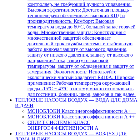
контроллер, не требующий ручного управления.
Высокая эффективность: Достаточная площадь
теплопередачи обеспечивает высокий КПД и
производительность. Комфорт: Высокая
температура воды до 60ºC, большой запас горячей
воды. Множественная защита: Конструкция с
множественной защитой обеспечивает
длительный срок службы системы и стабильную
работу, включая защиту от высокого давления,
защиту от низкого давления, защиту от высокого
напряжения/ тока, защиту от высокой
температуры, защиту от обледенения и защиту от
замерзания. Экологичность: Используйте
экологически чистый хладагент R410A. Широкое
применение: Рабочая температура окружающей
среды -15ºC ~ 43ºC, систему можно использовать
для гостиниц, больниц, школ, заводов и так далее.
ТЕПЛОВЫЕ НАСОСЫ ВОЗДУХ — ВОДА ДЛЯ ДОМА
И ДАЧИ
МОНОБЛОКИ Класс энергоэффективности А+++
МОНОБЛОКИ Класс энергоэффективности А ++
СПЛИТ СИСТЕМЫ КЛАСС
ЭНЕРГОЭФФЕКТИВНОСТИ А ++
ТЕПЛОВЫЕ НАСОСЫ ВОЗДУХ — ВОЗДУХ ДЛЯ
ДОМА И ДАЧИ