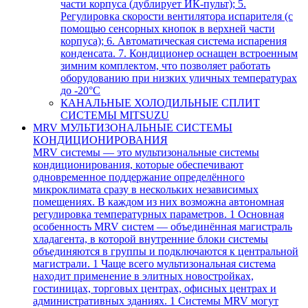
части корпуса (дублирует ИК-пульт); 5.
Регулировка скорости вентилятора испарителя (с
помощью сенсорных кнопок в верхней части
корпуса); 6. Автоматическая система испарения
конденсата. 7. Кондиционер оснащен встроенным
зимним комплектом, что позволяет работать
оборудованию при низких уличных температурах
до -20°С
КАНАЛЬНЫЕ ХОЛОДИЛЬНЫЕ СПЛИТ
СИСТЕМЫ MITSUZU
MRV МУЛЬТИЗОНАЛЬНЫЕ СИСТЕМЫ
КОНДИЦИОНИРОВАНИЯ
MRV системы — это мультизональные системы
кондиционирования, которые обеспечивают
одновременное поддержание определённого
микроклимата сразу в нескольких независимых
помещениях. В каждом из них возможна автономная
регулировка температурных параметров. 1 Основная
особенность MRV систем — объединённая магистраль
хладагента, в которой внутренние блоки системы
объединяются в группы и подключаются к центральной
магистрали. 1 Чаще всего мультизональная система
находит применение в элитных новостройках,
гостиницах, торговых центрах, офисных центрах и
административных зданиях. 1 Системы MRV могут