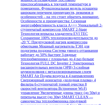
приспосабливаясь к текущей температуре в
помещении. Функциональная модель оснащена
широким перечнем преимуществ, режимов и
особенностей – на это стоит обратить внимание.
Особенности и преимущества: Сезонная
энергоэффективность класса А+++ Уникальный 2-
ступенчатый компрессор SMART 2-Stage
Технология впрыска хладагента EVI TEC
Сохранение 100% теплопроизводительности до
-20 °C Предпусковой нагрев компрессора
обмотками Мощный нагреватель-ТЭН для
подогрева поддона Система умного оттаивания
работает до 50% быстрее 3-рядные
теплообменники с площадью до 4 раз больше
Технология FULL DC Inverter 2 Электронных
расширительных вентиля (ЭРВ) 3-слойная
шумоизоляция с металлизированным слоем
SMART Air Подача воздуха в 4 направлениях
Сверхмощный ионизатор «холодная плазма» 4
фильтра 6-ступенчатой тонкой очистки 8
скоростей вентилятора Встроенное Wi-Fi
управление Увеличенные длины трасс (до 50м) и
перепады высот (до 30м) SMART CLEAN —
самоочистка теплообменника продувкой