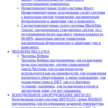
неотапливаемом помещении.
Низкотемпературные сплит-системы Фрост
Низкотемпературные холодильные сплит-системы
с выносным щитом управления, расширенным
функционалом и защитами уже в комплекте.
Среднетемпературные сплит-системы BlackSlim
Аналог традиционных стандартных систем, но с
поддержанием более высокого уровня влажности
60-80%, выносным щитом управления,
расширенным функционалом и защитами уже в
комплекте.
ЧИЛЛЕРЫ BELLUNA
Чиллеры Belluna
Чиллеры Belluna предназначены для охлаждения
воды или пропилен, этилен-гликолиевой
смеси.Чиллеры для охлаждения воды
используются как на производстве для охлаждения
различного оборудования, в мини пивоварнях, для
охлаждение пива в ЦКТ, так и в бытовых
условиях, например, для охлаждения купели в
загородном доме, где нет скважины.
ХОЛОДИЛЬНОЕ ОБОРУДОВАНИЕ MITSUZU
Холодильная сплит-система MITSUZU серии MXM/IV
предназначена для поддержания заданной температуры
в охлаждаемом помещении в диапазоне от +2°С до