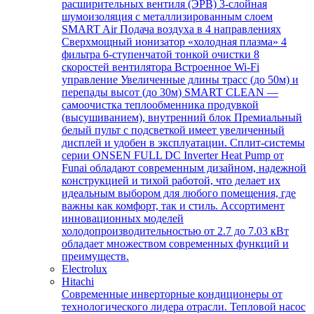
расширительных вентиля (ЭРВ) 3-слойная
шумоизоляция с металлизированным слоем
SMART Air Подача воздуха в 4 направлениях
Сверхмощный ионизатор «холодная плазма» 4
фильтра 6-ступенчатой тонкой очистки 8
скоростей вентилятора Встроенное Wi-Fi
управление Увеличенные длины трасс (до 50м) и
перепады высот (до 30м) SMART CLEAN —
самоочистка теплообменника продувкой
(высушиванием), внутренний блок Премиальный
белый пульт с подсветкой имеет увеличенный
дисплей и удобен в эксплуатации. Сплит-системы
серии ONSEN FULL DC Inverter Heat Pump от
Funai обладают современным дизайном, надежной
конструкцией и тихой работой, что делает их
идеальным выбором для любого помещения, где
важны как комфорт, так и стиль. Ассортимент
инновационных моделей
холодопроизводительностью от 2.7 до 7.03 кВт
обладает множеством современных функций и
преимуществ.
Electrolux
Hitachi
Современные инверторные кондиционеры от
технологического лидера отрасли. Тепловой насос