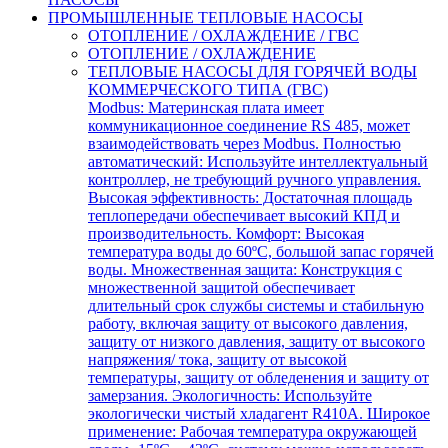
ПРОМЫШЛЕННЫЕ ТЕПЛОВЫЕ НАСОСЫ
ОТОПЛЕНИЕ / ОХЛАЖДЕНИЕ / ГВС
ОТОПЛЕНИЕ / ОХЛАЖДЕНИЕ
ТЕПЛОВЫЕ НАСОСЫ ДЛЯ ГОРЯЧЕЙ ВОДЫ
КОММЕРЧЕСКОГО ТИПА (ГВС)
Modbus: Материнская плата имеет
коммуникационное соединение RS 485, может
взаимодействовать через Modbus. Полностью
автоматический: Используйте интеллектуальный
контроллер, не требующий ручного управления.
Высокая эффективность: Достаточная площадь
теплопередачи обеспечивает высокий КПД и
производительность. Комфорт: Высокая
температура воды до 60ºC, большой запас горячей
воды. Множественная защита: Конструкция с
множественной защитой обеспечивает
длительный срок службы системы и стабильную
работу, включая защиту от высокого давления,
защиту от низкого давления, защиту от высокого
напряжения/ тока, защиту от высокой
температуры, защиту от обледенения и защиту от
замерзания. Экологичность: Используйте
экологически чистый хладагент R410A. Широкое
применение: Рабочая температура окружающей