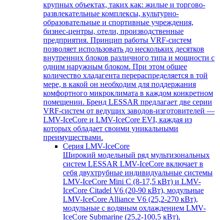
крупных объектах, таких как: жилые и торгово-
развлекательные комплексы, культурно-
образовательные и спортивные учреждения,
бизнес-центры, отели, производственные
предприятия. Принцип работы VRF-систем
позволяет использовать до нескольких десятков
внутренних блоков различного типа и мощности с
одним наружным блоком. При этом общее
количество хладагента перераспределяется в той
мере, в какой он необходим для поддержания
комфортного микроклимата в каждом конкретном
помещении. Бренд LESSAR предлагает две серии
VRF-систем от ведущих заводов-изготовителей —
LMV-IceCore и LMV-IceCore EVI, каждая из
которых обладает своими уникальными
преимуществами.
Серия LMV-IceCore
Широкий модельный ряд мультизональных
систем LESSAR LMV-IceCore включает в
себя двухтрубные индивидуальные системы
LMV-IceCore Mini C (8-17,5 кВт) и LMV-
IceCore Citadel V6 (20-90 кВт), модульные
LMV-IceCore Alliance V6 (25,2-270 кВт),
модульные с водяным охлаждением LMV-
IceCore Submarine (25,2-100,5 кВт),