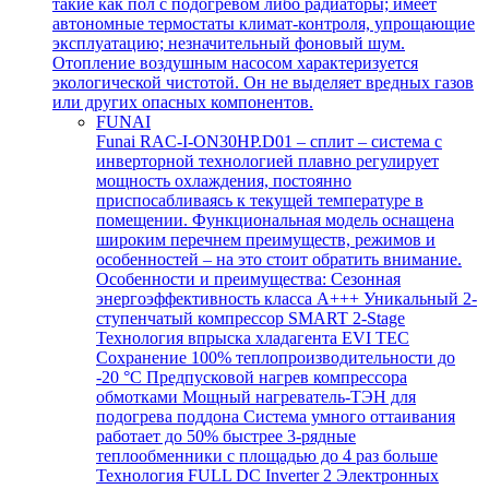
такие как пол с подогревом либо радиаторы; имеет
автономные термостаты климат-контроля, упрощающие
эксплуатацию; незначительный фоновый шум.
Отопление воздушным насосом характеризуется
экологической чистотой. Он не выделяет вредных газов
или других опасных компонентов.
FUNAI
Funai RAC-I-ON30HP.D01 – сплит – система с
инверторной технологией плавно регулирует
мощность охлаждения, постоянно
приспосабливаясь к текущей температуре в
помещении. Функциональная модель оснащена
широким перечнем преимуществ, режимов и
особенностей – на это стоит обратить внимание.
Особенности и преимущества: Сезонная
энергоэффективность класса А+++ Уникальный 2-
ступенчатый компрессор SMART 2-Stage
Технология впрыска хладагента EVI TEC
Сохранение 100% теплопроизводительности до
-20 °C Предпусковой нагрев компрессора
обмотками Мощный нагреватель-ТЭН для
подогрева поддона Система умного оттаивания
работает до 50% быстрее 3-рядные
теплообменники с площадью до 4 раз больше
Технология FULL DC Inverter 2 Электронных