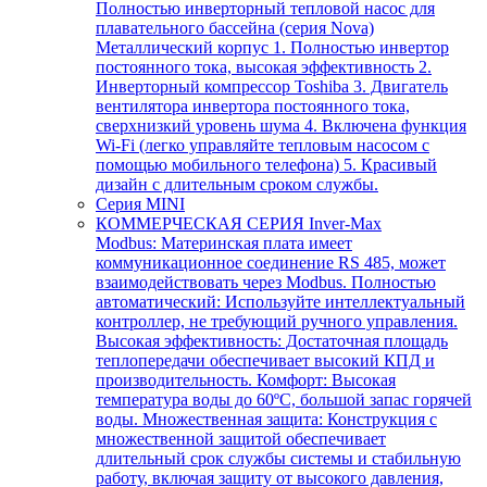
Полностью инверторный тепловой насос для
плавательного бассейна (серия Nova)
Металлический корпус 1. Полностью инвертор
постоянного тока, высокая эффективность 2.
Инверторный компрессор Toshiba 3. Двигатель
вентилятора инвертора постоянного тока,
сверхнизкий уровень шума 4. Включена функция
Wi-Fi (легко управляйте тепловым насосом с
помощью мобильного телефона) 5. Красивый
дизайн с длительным сроком службы.
Серия MINI
КОММЕРЧЕСКАЯ СЕРИЯ Inver-Max
Modbus: Материнская плата имеет
коммуникационное соединение RS 485, может
взаимодействовать через Modbus. Полностью
автоматический: Используйте интеллектуальный
контроллер, не требующий ручного управления.
Высокая эффективность: Достаточная площадь
теплопередачи обеспечивает высокий КПД и
производительность. Комфорт: Высокая
температура воды до 60ºC, большой запас горячей
воды. Множественная защита: Конструкция с
множественной защитой обеспечивает
длительный срок службы системы и стабильную
работу, включая защиту от высокого давления,