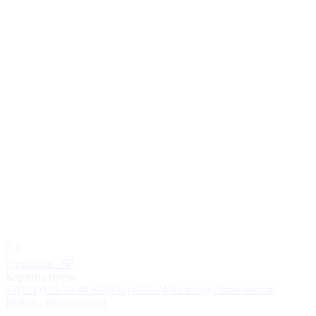
0 товаров
-
0
₽
Корзина пуста
+7(921)335-30-40
+7 (951) 677- 74-05
info@climat-dom.ru
Войти
/
Регистрация