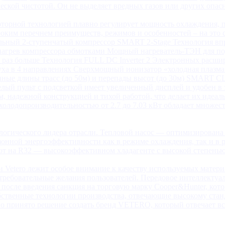
еской чистотой. Он не выделяет вредных газов или других опас
рторной технологией плавно регулирует мощность охлаждения, п
ким перечнем преимуществ, режимов и особенностей – на это с
льный 2-ступенчатый компрессор SMART 2-Stage Технология в
нагрев компрессора обмотками Мощный нагреватель-ТЭН для по
 раз больше Технология FULL DC Inverter 2 Электронных расши
а в 4 направлениях Сверхмощный ионизатор «холодная плазма» 
енные длины трасс (до 50м) и перепады высот (до 30м) SMART
лый пульт с подсветкой имеет увеличенный дисплей и удобен в
м, надежной конструкцией и тихой работой, что делает их идеа
холодопроизводительностью от 2.7 до 7.03 кВт обладает множе
огического лидера отрасли. Тепловой насос — оптимизирована 
зонной энергоэффективности как в режиме охлаждения, так и 
т на R32 — высокоэффективном хладагенте с высокой степенью
Vetero лежит особое внимание к качеству используемых материа
требовательные желания пользователей. Передовое интеллектуа
сле введения санкция на торговую марку Cooper&Hunter, котор
обственные технологии производства, отвечающие высокому стан
ло принято решение создать бренд VETERO, который отвечает 