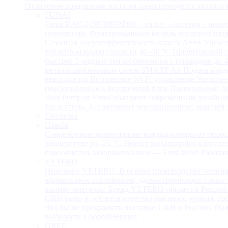
Отопление воздушным насосом характеризуется экологич
FUNAI
Funai RAC-I-ON30HP.D01 – сплит – система с инве
помещении. Функциональная модель оснащена широ
Сезонная энергоэффективность класса А+++ Уника
теплопроизводительности до -20 °C Предпусковой 
быстрее 3-рядные теплообменники с площадью до 4
металлизированным слоем SMART Air Подача воздух
вентилятора Встроенное Wi-Fi управление Увелич
(высушиванием), внутренний блок Премиальный бе
Heat Pump от Funai обладают современным дизайно
так и стиль. Ассортимент инновационных моделей 
Electrolux
Hitachi
Современные инверторные кондиционеры от технол
температуре до -25 °С Имеют выдающийся класс се
самоочистки замораживанием — Frost Wash Работаю
VETERO
Описание VETERO. В основе производства техники 
эффективное исполнение, удовлетворяющие самые 
климат-контроля. Бренд VETERO пришел в Россию по
C&H было и остается качество высокого уровня, с
Что бы не прекращать поставки C&H в Россию, бы
выбираете Cooper&Hunter.
GREE