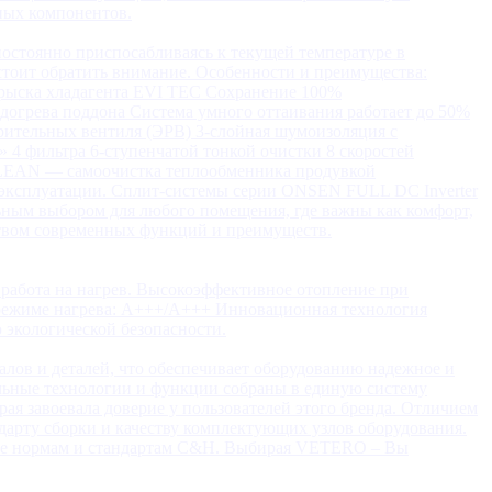
ных компонентов.
остоянно приспосабливаясь к текущей температуре в
тоит обратить внимание. Особенности и преимущества:
прыска хладагента EVI TEC Сохранение 100%
догрева поддона Система умного оттаивания работает до 50%
рительных вентиля (ЭРВ) 3-слойная шумоизоляция с
4 фильтра 6-ступенчатой тонкой очистки 8 скоростей
 CLEAN — самоочистка теплообменника продувкой
 эксплуатации. Сплит-системы серии ONSEN FULL DC Inverter
льным выбором для любого помещения, где важны как комфорт,
ством современных функций и преимуществ.
работа на нагрев. Высокоэффективное отопление при
в режиме нагрева: А+++/A+++ Инновационная технология
 экологической безопасности.
лов и деталей, что обеспечивает оборудованию надежное и
льные технологии и функции собраны в единую систему
ая завоевала доверие у пользователей этого бренда. Отличием
дарту сборки и качеству комплектующих узлов оборудования.
все нормам и стандартам C&H. Выбирая VETERO – Вы