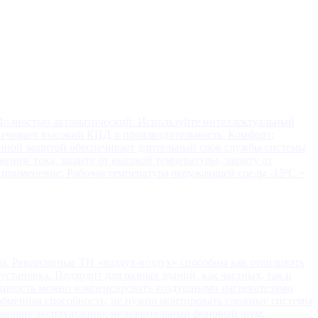
 Полностью автоматический: Используйте интеллектуальный
печивает высокий КПД и производительность. Комфорт:
енной защитой обеспечивает длительный срок службы системы
жения/ тока, защиту от высокой температуры, защиту от
 применение: Рабочая температура окружающей среды -15ºC ~
а. Реверсивные ТН «воздух-воздух» способны как отапливать
становка. Подходит для разных зданий, как частных, так и
мощность можно компенсировать воздушными нагревателями
ообменная способность; не нужно монтировать сложные системы
рощающие эксплуатацию; незначительный фоновый шум.