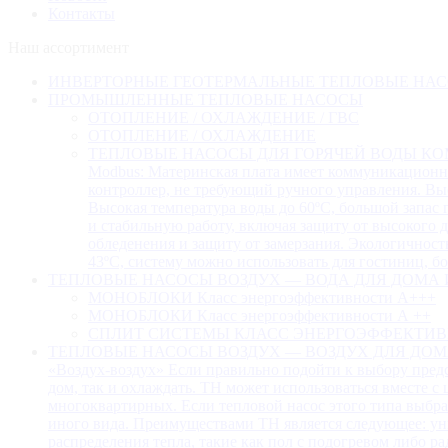
Контакты
Наш ассортимент
ИНВЕРТОРНЫЕ ГЕОТЕРМАЛЬНЫЕ ТЕПЛОВЫЕ НА
ПРОМЫШЛЕННЫЕ ТЕПЛОВЫЕ НАСОСЫ
ОТОПЛЕНИЕ / ОХЛАЖДЕНИЕ / ГВС
ОТОПЛЕНИЕ / ОХЛАЖДЕНИЕ
ТЕПЛОВЫЕ НАСОСЫ ДЛЯ ГОРЯЧЕЙ ВОДЫ КО
Modbus: Материнская плата имеет коммуникационно
контроллер, не требующий ручного управления. Вы
Высокая температура воды до 60ºC, большой запас
и стабильную работу, включая защиту от высокого д
обледенения и защиту от замерзания. Экологичнос
43ºC, систему можно использовать для гостиниц, бол
ТЕПЛОВЫЕ НАСОСЫ ВОЗДУХ — ВОДА ДЛЯ ДОМА 
МОНОБЛОКИ Класс энергоэффективности А+++
МОНОБЛОКИ Класс энергоэффективности А ++
СПЛИТ СИСТЕМЫ КЛАСС ЭНЕРГОЭФФЕКТИВ
ТЕПЛОВЫЕ НАСОСЫ ВОЗДУХ — ВОЗДУХ ДЛЯ ДОМ
«Воздух-воздух» Если правильно подойти к выбору пред
дом, так и охлаждать. ТН может использоваться вместе с
многоквартирных. Если тепловой насос этого типа выбр
иного вида. Преимуществами ТН является следующее: уни
распределения тепла, такие как пол с подогревом либо