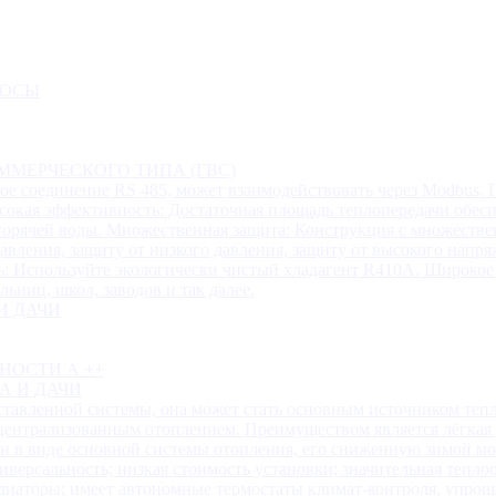
СОСЫ
ММЕРЧЕСКОГО ТИПА (ГВС)
е соединение RS 485, может взаимодействовать через Modbus.
сокая эффективность: Достаточная площадь теплопередачи обес
 горячей воды. Множественная защита: Конструкция с множеств
авления, защиту от низкого давления, защиту от высокого напря
ть: Используйте экологически чистый хладагент R410A. Широкое
ьниц, школ, заводов и так далее.
И ДАЧИ
НОСТИ А ++
А И ДАЧИ
ставленной системы, она может стать основным источником тепл
 централизованным отоплением. Преимуществом является лёгкая у
ан в виде основной системы отопления, его сниженную зимой 
версальность; низкая стоимость установки; значительная тепл
 радиаторы; имеет автономные термостаты климат-контроля, уп