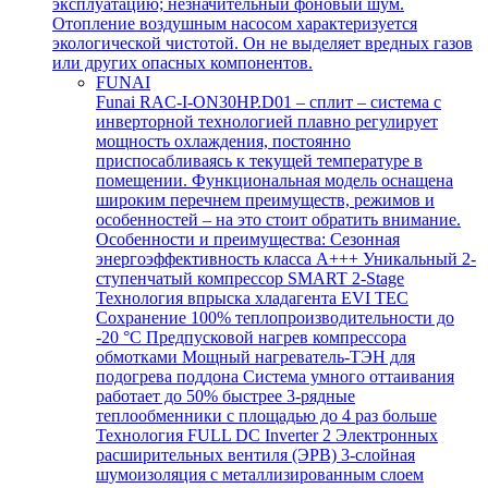
эксплуатацию; незначительный фоновый шум.
Отопление воздушным насосом характеризуется
экологической чистотой. Он не выделяет вредных газов
или других опасных компонентов.
FUNAI
Funai RAC-I-ON30HP.D01 – сплит – система с
инверторной технологией плавно регулирует
мощность охлаждения, постоянно
приспосабливаясь к текущей температуре в
помещении. Функциональная модель оснащена
широким перечнем преимуществ, режимов и
особенностей – на это стоит обратить внимание.
Особенности и преимущества: Сезонная
энергоэффективность класса А+++ Уникальный 2-
ступенчатый компрессор SMART 2-Stage
Технология впрыска хладагента EVI TEC
Сохранение 100% теплопроизводительности до
-20 °C Предпусковой нагрев компрессора
обмотками Мощный нагреватель-ТЭН для
подогрева поддона Система умного оттаивания
работает до 50% быстрее 3-рядные
теплообменники с площадью до 4 раз больше
Технология FULL DC Inverter 2 Электронных
расширительных вентиля (ЭРВ) 3-слойная
шумоизоляция с металлизированным слоем