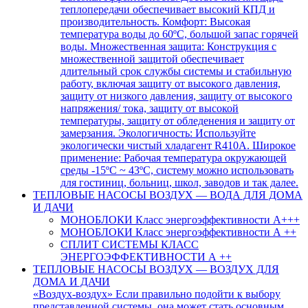
теплопередачи обеспечивает высокий КПД и
производительность. Комфорт: Высокая
температура воды до 60ºC, большой запас горячей
воды. Множественная защита: Конструкция с
множественной защитой обеспечивает
длительный срок службы системы и стабильную
работу, включая защиту от высокого давления,
защиту от низкого давления, защиту от высокого
напряжения/ тока, защиту от высокой
температуры, защиту от обледенения и защиту от
замерзания. Экологичность: Используйте
экологически чистый хладагент R410A. Широкое
применение: Рабочая температура окружающей
среды -15ºC ~ 43ºC, систему можно использовать
для гостиниц, больниц, школ, заводов и так далее.
ТЕПЛОВЫЕ НАСОСЫ ВОЗДУХ — ВОДА ДЛЯ ДОМА
И ДАЧИ
МОНОБЛОКИ Класс энергоэффективности А+++
МОНОБЛОКИ Класс энергоэффективности А ++
СПЛИТ СИСТЕМЫ КЛАСС
ЭНЕРГОЭФФЕКТИВНОСТИ А ++
ТЕПЛОВЫЕ НАСОСЫ ВОЗДУХ — ВОЗДУХ ДЛЯ
ДОМА И ДАЧИ
«Воздух-воздух» Если правильно подойти к выбору
представленной системы, она может стать основным