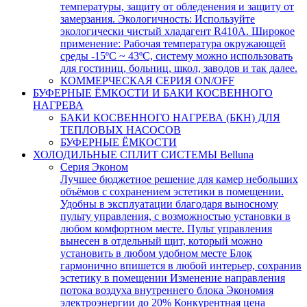
температуры, защиту от обледенения и защиту от
замерзания. Экологичность: Используйте
экологически чистый хладагент R410A. Широкое
применение: Рабочая температура окружающей
среды -15ºC ~ 43ºC, систему можно использовать
для гостиниц, больниц, школ, заводов и так далее.
КОММЕРЧЕСКАЯ СЕРИЯ ON/OFF
БУФЕРНЫЕ ЁМКОСТИ И БАКИ КОСВЕННОГО
НАГРЕВА
БАКИ КОСВЕННОГО НАГРЕВА (БКН) ДЛЯ
ТЕПЛОВЫХ НАСОСОВ
БУФЕРНЫЕ ЁМКОСТИ
ХОЛОДИЛЬНЫЕ СПЛИТ СИСТЕМЫ Belluna
Серия Эконом
Лучшее бюджетное решение для камер небольших
объёмов с сохранением эстетики в помещении.
Удобны в эксплуатации благодаря выносному
пульту управления, с возможностью установки в
любом комфортном месте. Пульт управления
вынесен в отдельный щит, который можно
установить в любом удобном месте Блок
гармонично впишется в любой интерьер, сохранив
эстетику в помещении Изменение направления
потока воздуха внутреннего блока Экономия
электроэнергии до 20% Конкурентная цена