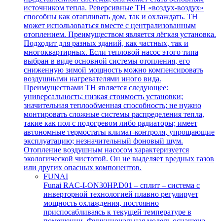
источником тепла. Реверсивные ТН «воздух-воздух»
способны как отапливать дом, так и охлаждать. ТН
может использоваться вместе с централизованным
отоплением. Преимуществом является лёгкая установка.
Подходит для разных зданий, как частных, так и
многоквартирных. Если тепловой насос этого типа
выбран в виде основной системы отопления, его
сниженную зимой мощность можно компенсировать
воздушными нагревателями иного вида.
Преимуществами ТН является следующее:
универсальность; низкая стоимость установки;
значительная теплообменная способность; не нужно
монтировать сложные системы распределения тепла,
такие как пол с подогревом либо радиаторы; имеет
автономные термостаты климат-контроля, упрощающие
эксплуатацию; незначительный фоновый шум.
Отопление воздушным насосом характеризуется
экологической чистотой. Он не выделяет вредных газов
или других опасных компонентов.
FUNAI
Funai RAC-I-ON30HP.D01 – сплит – система с
инверторной технологией плавно регулирует
мощность охлаждения, постоянно
приспосабливаясь к текущей температуре в
помещении. Функциональная модель оснащена