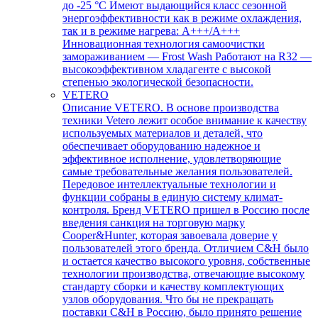
до -25 °С Имеют выдающийся класс сезонной
энергоэффективности как в режиме охлаждения,
так и в режиме нагрева: А+++/A+++
Инновационная технология самоочистки
замораживанием — Frost Wash Работают на R32 —
высокоэффективном хладагенте с высокой
степенью экологической безопасности.
VETERO
Описание VETERO. В основе производства
техники Vetero лежит особое внимание к качеству
используемых материалов и деталей, что
обеспечивает оборудованию надежное и
эффективное исполнение, удовлетворяющие
самые требовательные желания пользователей.
Передовое интеллектуальные технологии и
функции собраны в единую систему климат-
контроля. Бренд VETERO пришел в Россию после
введения санкция на торговую марку
Cooper&Hunter, которая завоевала доверие у
пользователей этого бренда. Отличием C&H было
и остается качество высокого уровня, собственные
технологии производства, отвечающие высокому
стандарту сборки и качеству комплектующих
узлов оборудования. Что бы не прекращать
поставки C&H в Россию, было принято решение