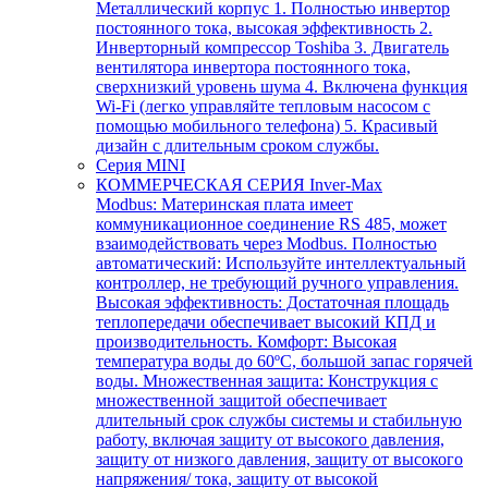
Металлический корпус 1. Полностью инвертор
постоянного тока, высокая эффективность 2.
Инверторный компрессор Toshiba 3. Двигатель
вентилятора инвертора постоянного тока,
сверхнизкий уровень шума 4. Включена функция
Wi-Fi (легко управляйте тепловым насосом с
помощью мобильного телефона) 5. Красивый
дизайн с длительным сроком службы.
Серия MINI
КОММЕРЧЕСКАЯ СЕРИЯ Inver-Max
Modbus: Материнская плата имеет
коммуникационное соединение RS 485, может
взаимодействовать через Modbus. Полностью
автоматический: Используйте интеллектуальный
контроллер, не требующий ручного управления.
Высокая эффективность: Достаточная площадь
теплопередачи обеспечивает высокий КПД и
производительность. Комфорт: Высокая
температура воды до 60ºC, большой запас горячей
воды. Множественная защита: Конструкция с
множественной защитой обеспечивает
длительный срок службы системы и стабильную
работу, включая защиту от высокого давления,
защиту от низкого давления, защиту от высокого
напряжения/ тока, защиту от высокой