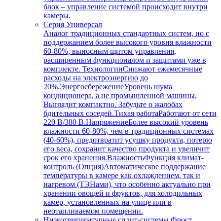
блок – управление системой происходит внутри
камеры.
Серия Универсал
Аналог традиционных стандартных систем, но с
поддержанием более высокого уровня влажности
60-80%, выносным щитом управления,
расширенным функционалом и защитами уже в
комплекте. ТехнологииСнижают ежемесячные
расходы на электроэнергию до
20%.ЭнергосбережениеУровень шума
кондиционера, а не промышленной машины.
Выглядит компактно. Забудьте о жалобах
бдительных соседей.Тихая работаРаботают от сети
220 В/380 В.НапряжениеБолее высокий уровень
влажности 60-80%, чем в традиционных системах
(40-60%), предотвратит усушку продукта, потерю
его веса, сохранит качество продукта и увеличит
срок его хранения.ВлажностьФункция климат-
контроль (Опция)Автоматическое поддержание
температуры в камере как охлаждением, так и
нагревом (ТЭНами), что особенно актуально при
хранении овощей и фруктов, для холодильных
камер, установленных на улице или в
неотапливаемом помещении.
Низкотемпературные сплит-системы Фрост