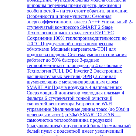
широким перечнем преимуществ, режимов и
особенностей – на это стоит обратить внимание.
Особенности и преимущества: Сезонная
энергоэффективность класса А+++ Уникальный 2-
ступенчатый компрессор SMART 2-Stage
Технология впрыска хладагента EVI TEC
Сохранение 100% теплопроизводительности до
-20 °C Предпусковой нагрев компрессора
обмотками Мощный нагреватель-ТЭН для
подогрева поддона Система умного оттаивания
работает до 50% быстрее 3-рядные
теплообменники с площадью до 4 раз больше
Технология FULL DC Inverter 2 Электронных
расширительных вентиля (ЭРВ) 3-слойная
шумоизоляция с металлизированным слоем
SMART Air Подача воздуха в 4 направлениях
Сверхмощный ионизатор «холодная плазма» 4
фильтра 6-ступенчатой тонкой очистки 8
скоростей вентилятора Встроенное Wi-Fi
управление Увеличенные длины трасс (до 50м) и
перепады высот (до 30м) SMART CLEAN —
самоочистка теплообменника продувкой
(высушиванием), внутренний блок Премиальный
белый пульт с подсветкой имеет увеличенный