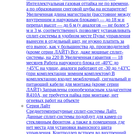
Интеллектуальная газовая оттайка не по времени,
а по образовании снеговой шубы на испарителе!
Увеличенная длина магистрали (расстояние между
внутренним и наружным блоками) — до 18 м и
перепад высот — до 6 м (у аналогов — не более 5
м и 3 м, соответственно), позволяет устанавливать
сплит-системы в удобном месте Пульт управления
вынесен в отдельный щит, не нужно платить за
его вынос, как у большинства др. производителей
(кроме серии ЛАЙТ) Все, даже мощные сплит-
системы, на 220 В Увеличенная гарантия — 18
месяцев Работа наружного блока от -40°С до
+45°С на улице, аналоги работают от -30 до +43°С
(при комплектации зимним комплектом) В
комплектацию входит межблочный, сигнальный и
питающий кабели для монтажа (кроме серии
ЛАЙТ) Заправлены озонобезопасным хладагентом
R410A, не требуется пайка при монтаже, нет
огневых работ на объекте
Серия Лайт
Среднетемпературные сплит-системы Лайт.
Данные сплит-системы подойдут для камер со
стеклянным фронтом, а также в помещения, где
нет места для установки выносного щита
управления. Контроллер встроен во внутренний