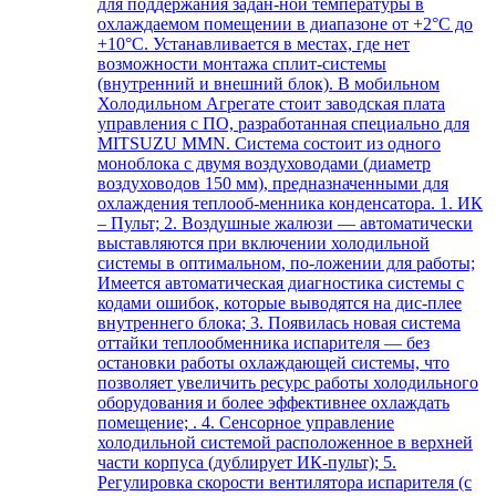
для поддержания задан-ной температуры в
охлаждаемом помещении в диапазоне от +2°С до
+10°С. Устанавливается в местах, где нет
возможности монтажа сплит-системы
(внутренний и внешний блок). В мобильном
Холодильном Агрегате стоит заводская плата
управления с ПО, разработанная специально для
MITSUZU MMN. Система состоит из одного
моноблока с двумя воздуховодами (диаметр
воздуховодов 150 мм), предназначенными для
охлаждения теплооб-менника конденсатора. 1. ИК
– Пульт; 2. Воздушные жалюзи — автоматически
выставляются при включении холодильной
системы в оптимальном, по-ложении для работы;
Имеется автоматическая диагностика системы с
кодами ошибок, которые выводятся на дис-плее
внутреннего блока; 3. Появилась новая система
оттайки теплообменника испарителя — без
остановки работы охлаждающей системы, что
позволяет увеличить ресурс работы холодильного
оборудования и более эффективнее охлаждать
помещение; . 4. Сенсорное управление
холодильной системой расположенное в верхней
части корпуса (дублирует ИК-пульт); 5.
Регулировка скорости вентилятора испарителя (с