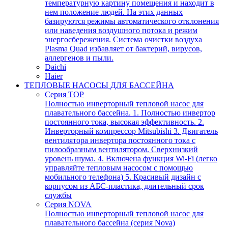
температурную картину помещения и находит в
нем положение людей. На этих данных
базируются режимы автоматического отклонения
или наведения воздушного потока и режим
энергосбережения. Система очистки воздуха
Plasma Quad избавляет от бактерий, вирусов,
аллергенов и пыли.
Daichi
Haier
ТЕПЛОВЫЕ НАСОСЫ ДЛЯ БАССЕЙНА
Серия TOP
Полностью инверторный тепловой насос для
плавательного бассейна. 1. Полностью инвертор
постоянного тока, высокая эффективность. 2.
Инверторный компрессор Mitsubishi 3. Двигатель
вентилятора инвертора постоянного тока с
пилообразным вентилятором. Сверхнизкий
уровень шума. 4. Включена функция Wi-Fi (легко
управляйте тепловым насосом с помощью
мобильного телефона) 5. Красивый дизайн с
корпусом из АБС-пластика, длительный срок
службы
Серия NOVA
Полностью инверторный тепловой насос для
плавательного бассейна (серия Nova)