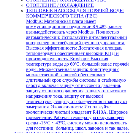
ОТОПЛЕНИЕ / ОХЛАЖДЕНИЕ
ТЕПЛОВЫЕ НАСОСЫ ДЛЯ ГОРЯЧЕЙ ВОДЫ
КОММЕРЧЕСКОГО ТИПА (ГВС)
Modbus: Материнская плата имеет
коммуникационное соединение RS 485, может
взаимодействовать через Modbus. Полностью
автоматический: Используйте интеллектуальный
контроллер, не требующий ручного управления.
Высокая эффективность: Достаточная площадь
теплопередачи обеспечивает высокий КПД и
производительность. Комфорт: Высокая
температура воды до 60ºC, большой запас горячей
воды. Множественная защита: Конструкция с
множественной защитой обеспечивает
длительный срок службы системы и стабильную
работу, включая защиту от высокого давления,
защиту от низкого давления, защиту от высокого
напряжения/ тока, защиту от высокой
температуры, защиту от обледенения и защиту от
замерзания. Экологичность: Используйте
экологически чистый хладагент R410A. Широкое
применение: Рабочая температура окружающей
среды -15ºC ~ 43ºC, систему можно использовать
для гостиниц, больниц, школ, заводов и так далее.