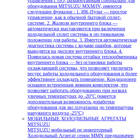
управления с ПО, разработанным специально для
оборудования MITSUZU MXM/IV, имеются
следующие функции : 1. ИК-Пульт — простое
управление, как в обычной бытовой сплит-
системе. 2. Жалюзи внутреннего блока —
автоматически выставляются при включении
холодильной сплит системы в оп-тимальном,
положении для работы. 3. Имеется автоматическая
диагностика системы с кодами ошибок, которые
выводятся на дисплее внутреннего блока. 4.
Появилась новая система оттайки теплообменника
внутреннего блока — без остановки работы
охлаждающей системы, что позволяет увеличить
ресурс работы холодильного оборудования и более
эффективнее охлаждать помещение. Кондиционер
оснащен встроенным зимним комплектом, что
позволяет работать оборудованию при низких
уличных температурах до -20°С (имеется
дополнительная возможность доработки
оборудования для экс-плуатации до температуры
наружного воздуха -25°С)
МОБИЛЬНЫЕ ХОЛОДИЛЬНЫЕ АГРЕГАТЫ
MITSUZU
MITSUZU мобильный не инверторный
Холодильный Агрегат серии MMN предназначен