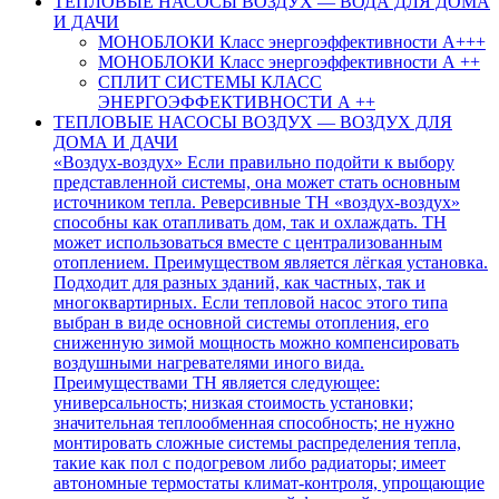
ТЕПЛОВЫЕ НАСОСЫ ВОЗДУХ — ВОДА ДЛЯ ДОМА
И ДАЧИ
МОНОБЛОКИ Класс энергоэффективности А+++
МОНОБЛОКИ Класс энергоэффективности А ++
СПЛИТ СИСТЕМЫ КЛАСС
ЭНЕРГОЭФФЕКТИВНОСТИ А ++
ТЕПЛОВЫЕ НАСОСЫ ВОЗДУХ — ВОЗДУХ ДЛЯ
ДОМА И ДАЧИ
«Воздух-воздух» Если правильно подойти к выбору
представленной системы, она может стать основным
источником тепла. Реверсивные ТН «воздух-воздух»
способны как отапливать дом, так и охлаждать. ТН
может использоваться вместе с централизованным
отоплением. Преимуществом является лёгкая установка.
Подходит для разных зданий, как частных, так и
многоквартирных. Если тепловой насос этого типа
выбран в виде основной системы отопления, его
сниженную зимой мощность можно компенсировать
воздушными нагревателями иного вида.
Преимуществами ТН является следующее:
универсальность; низкая стоимость установки;
значительная теплообменная способность; не нужно
монтировать сложные системы распределения тепла,
такие как пол с подогревом либо радиаторы; имеет
автономные термостаты климат-контроля, упрощающие