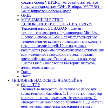
создать бренд VETERO, который отвечает все
нормам и стандартам C&H. Выбирая VETERO –
Вы выбираете Cooper&Hunter.
GREE
MITSUBISHI ELECTRIC
ДЕЛЮКС ИНВЕРТОР FH ZUBADAN -25
Тепловой насос ZUBADAN . Самая
технологичная серия кондиционеров Mitsubishi
Electric. Сенсор 3D I-SEE создает трехмерную
температурную картину помещения и находит в
нем положение людей. На этих данных
базируются режимы автоматического отклонения
или наведения воздушного потока и режим
энергосбережения. Система очистки воздуха
Plasma Quad избавляет от бактерий, вирусов,
аллергенов и пыли.
Daichi
Haier
ТЕПЛОВЫЕ НАСОСЫ ДЛЯ БАССЕЙНА
Серия TOP
Полностью инверторный тепловой насос для
плавательного бассейна. 1. Полностью инвертор
постоянного тока, высокая эффективность. 2.
Инверторный компрессор Mitsubishi 3. Двигатель
вентилятора инвертора постоянного тока с