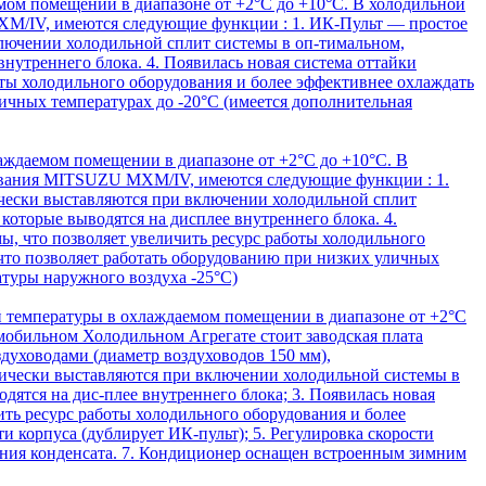
ом помещении в диапазоне от +2°С до +10°С. В холодильной
MXM/IV, имеются следующие функции : 1. ИК-Пульт — простое
ключении холодильной сплит системы в оп-тимальном,
внутреннего блока. 4. Появилась новая система оттайки
ты холодильного оборудования и более эффективнее охлаждать
чных температурах до -20°С (имеется дополнительная
ждаемом помещении в диапазоне от +2°С до +10°С. В
удования MITSUZU MXM/IV, имеются следующие функции : 1.
ически выставляются при включении холодильной сплит
которые выводятся на дисплее внутреннего блока. 4.
, что позволяет увеличить ресурс работы холодильного
то позволяет работать оборудованию при низких уличных
атуры наружного воздуха -25°С)
температуры в охлаждаемом помещении в диапазоне от +2°С
 мобильном Холодильном Агрегате стоит заводская плата
духоводами (диаметр воздуховодов 150 мм),
тически выставляются при включении холодильной системы в
дятся на дис-плее внутреннего блока; 3. Появилась новая
ть ресурс работы холодильного оборудования и более
 корпуса (дублирует ИК-пульт); 5. Регулировка скорости
рения конденсата. 7. Кондиционер оснащен встроенным зимним