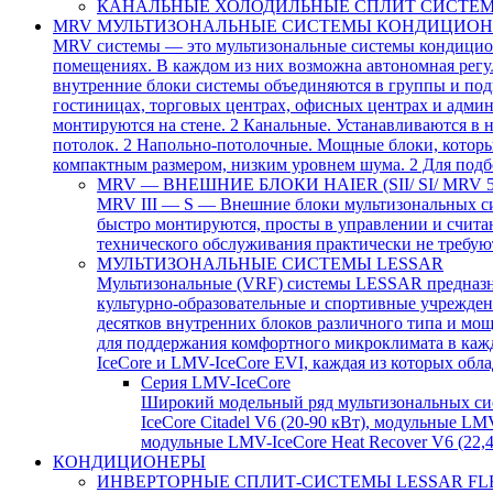
КАНАЛЬНЫЕ ХОЛОДИЛЬНЫЕ СПЛИТ СИСТЕМ
MRV МУЛЬТИЗОНАЛЬНЫЕ СИСТЕМЫ КОНДИЦИО
MRV системы — это мультизональные системы кондицион
помещениях. В каждом из них возможна автономная регу
внутренние блоки системы объединяются в группы и подк
гостиницах, торговых центрах, офисных центрах и адми
монтируются на стене. 2 Канальные. Устанавливаются в
потолок. 2 Напольно-потолочные. Мощные блоки, которы
компактным размером, низким уровнем шума. 2 Для подб
MRV — ВНЕШНИЕ БЛОКИ HAIER (SII/ SI/ MRV 5
MRV III — S — Внешние блоки мультизональных си
быстро монтируются, просты в управлении и счита
технического обслуживания практически не требую
МУЛЬТИЗОНАЛЬНЫЕ СИСТЕМЫ LESSAR
Мультизональные (VRF) системы LESSAR предназнач
культурно-образовательные и спортивные учрежден
десятков внутренних блоков различного типа и мощ
для поддержания комфортного микроклимата в каж
IceCore и LMV-IceCore EVI, каждая из которых об
Серия LMV-IceCore
Широкий модельный ряд мультизональных сис
IceCore Citadel V6 (20-90 кВт), модульные LM
модульные LMV-IceCore Heat Recover V6 (22,
КОНДИЦИОНЕРЫ
ИНВЕРТОРНЫЕ СПЛИТ-СИСТЕМЫ LESSAR F