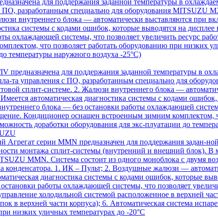
назначена для поддержания заданной температуры в охлаждаем
я с ПО, разработанным специально для оборудования MITSUZU 
Жалюзи внутреннего блока — автоматически выставляются при в
стика системы с кодами ошибок, которые выводятся на дисплее 
оты охлаждающей системы, что позволяет увеличить ресурс рабо
плектом, что позволяет работать оборудованию при низких ули
до температуры наружного воздуха -25°С)
 предназначена для поддержания заданной температуры в охла
 пла-та управления с ПО, разработанным специально для обор
товой сплит-системе. 2. Жалюзи внутреннего блока — автомат
 Имеется автоматическая диагностика системы с кодами ошибок, 
внутреннего блока — без остановки работы охлаждающей системы
ещение. Кондиционер оснащен встроенным зимним комплектом, ч
зможность доработки оборудования для экс-плуатации до темпер
SUZU
Агрегат серии MMN предназначен для поддержания задан-ной 
ожности монтажа сплит-системы (внутренний и внешний блок). В
ITSUZU MMN. Система состоит из одного моноблока с двумя воз
 конденсатора. 1. ИК – Пульт; 2. Воздушные жалюзи — автома
матическая диагностика системы с кодами ошибок, которые выво
 остановки работы охлаждающей системы, что позволяет увеличи
управление холодильной системой расположенное в верхней части
пок в верхней части корпуса); 6. Автоматическая система испа
при низких уличных температурах до -20°С