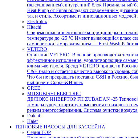
(высушиванием), внутренний блок Премиальный бе
Heat Pump от Funai обладают современным дизайно
так и стиль. Ассортимент инновационных моделей 
Electrolux
Hitachi
Современные инверторные кондиционеры от технол
температуре до -25 °С Имеют выдающийся класс се
самоочистки замораживанием — Frost Wash Работаю
VETERO
Описание VETERO. В основе производства техники 
эффективное исполнение, удовлетворяющие самые 
климат-контроля. Бренд VETERO пришел в Россию по
C&H было и остается качество высокого уровня, с
Что бы не прекращать поставки C&H в Россию, бы
выбираете Cooper&Hunter.
GREE
MITSUBISHI ELECTRIC
ДЕЛЮКС ИНВЕРТОР FH ZUBADAN -25 Тепловой насос
температурную картину помещения и находит в нем
режим энергосбережения. Система очистки воздуха 
Daichi
Haier
ТЕПЛОВЫЕ НАСОСЫ ДЛЯ БАССЕЙНА
Серия TOP
Полностью инверторный тепловой насос для плавате