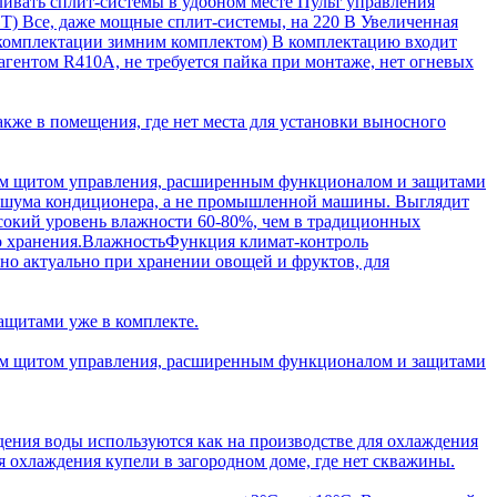
вливать сплит-системы в удобном месте Пульт управления
ЙТ) Все, даже мощные сплит-системы, на 220 В Увеличенная
ри комплектации зимним комплектом) В комплектацию входит
ентом R410A, не требуется пайка при монтаже, нет огневых
кже в помещения, где нет места для установки выносного
ным щитом управления, расширенным функционалом и защитами
 шума кондиционера, а не промышленной машины. Выглядит
ысокий уровень влажности 60-80%, чем в традиционных
его хранения.ВлажностьФункция климат-контроль
но актуально при хранении овощей и фруктов, для
щитами уже в комплекте.
ным щитом управления, расширенным функционалом и защитами
дения воды используются как на производстве для охлаждения
я охлаждения купели в загородном доме, где нет скважины.