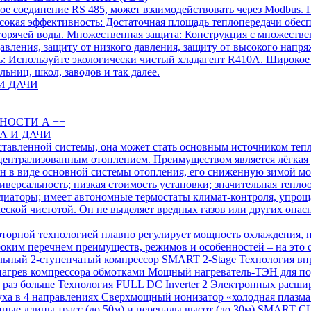
е соединение RS 485, может взаимодействовать через Modbus.
сокая эффективность: Достаточная площадь теплопередачи обес
 горячей воды. Множественная защита: Конструкция с множеств
авления, защиту от низкого давления, защиту от высокого напря
ть: Используйте экологически чистый хладагент R410A. Широкое
ьниц, школ, заводов и так далее.
И ДАЧИ
НОСТИ А ++
А И ДАЧИ
ставленной системы, она может стать основным источником тепл
 централизованным отоплением. Преимуществом является лёгкая у
ан в виде основной системы отопления, его сниженную зимой 
версальность; низкая стоимость установки; значительная тепл
 радиаторы; имеет автономные термостаты климат-контроля, уп
еской чистотой. Он не выделяет вредных газов или других опас
рторной технологией плавно регулирует мощность охлаждения, п
ким перечнем преимуществ, режимов и особенностей – на это с
льный 2-ступенчатый компрессор SMART 2-Stage Технология в
нагрев компрессора обмотками Мощный нагреватель-ТЭН для по
 раз больше Технология FULL DC Inverter 2 Электронных расши
а в 4 направлениях Сверхмощный ионизатор «холодная плазма» 
енные длины трасс (до 50м) и перепады высот (до 30м) SMART