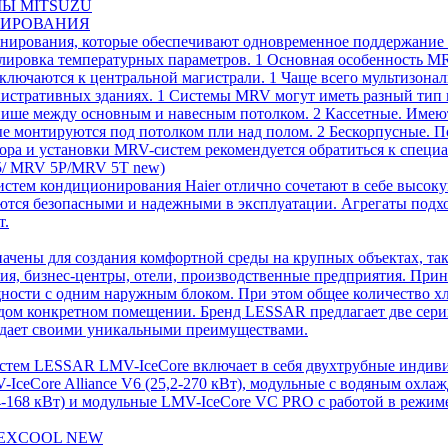
Ы MITSUZU
НИРОВАНИЯ
ирования, которые обеспечивают одновременное поддержание о
лировка температурных параметров. 1 Основная особенность MR
лючаются к центральной магистрали. 1 Чаще всего мультизонал
нистративных зданиях. 1 Системы MRV могут иметь разный тип 
 нише между основным и навесным потолком. 2 Кассетные. Име
е монтируются под потолком пли над полом. 2 Бескорпусные. П
ора и установки MRV-систем рекомендуется обратиться к специа
/ MRV 5P/MRV 5T new)
стем кондиционирования Haier отлично сочетают в себе высок
ются безопасными и надежными в эксплуатации. Агрегаты подхо
т.
ены для создания комфортной среды на крупных объектах, таки
ия, бизнес-центры, отели, производственные предприятия. Прин
ности с одним наружным блоком. При этом общее количество хла
дом конкретном помещении. Бренд LESSAR предлагает две сер
ладает своими уникальными преимуществами.
тем LESSAR LMV-IceCore включает в себя двухтрубные индивид
V-IceCore Alliance V6 (25,2-270 кВт), модульные с водяным охла
4-168 кВт) и модульные LMV-IceCore VC PRO с работой в режиме
LEXCOOL NEW