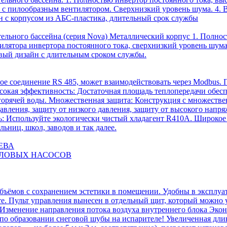
 с пилообразным вентилятором. Сверхнизкий уровень шума. 4. 
н с корпусом из АБС-пластика, длительный срок службы
льного бассейна (серия Nova) Металлический корпус 1. Полнос
илятора инвертора постоянного тока, сверхнизкий уровень шума
вый дизайн с длительным сроком службы.
е соединение RS 485, может взаимодействовать через Modbus.
сокая эффективность: Достаточная площадь теплопередачи обес
 горячей воды. Множественная защита: Конструкция с множеств
авления, защиту от низкого давления, защиту от высокого напря
ть: Используйте экологически чистый хладагент R410A. Широкое
ьниц, школ, заводов и так далее.
ЕВА
ЕПЛОВЫХ НАСОСОВ
ъёмов с сохранением эстетики в помещении. Удобны в эксплуат
е. Пульт управления вынесен в отдельный щит, который можно 
 Изменение направления потока воздуха внутреннего блока Эко
а по образовании снеговой шубы на испарителе! Увеличенная д