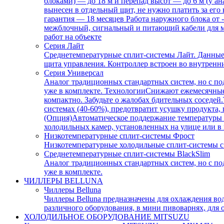
блоками) — до 18 м и перепад высот — до 6 м (у ан
вынесен в отдельный щит, не нужно платить за его
гарантия — 18 месяцев Работа наружного блока от 
межблочный, сигнальный и питающий кабели для м
работ на объекте
Серия Лайт
Среднетемпературные сплит-системы Лайт. Данные 
щита управления. Контроллер встроен во внутренн
Серия Универсал
Аналог традиционных стандартных систем, но с п
уже в комплекте. ТехнологииСнижают ежемесячны
компактно. Забудьте о жалобах бдительных соседе
системах (40-60%), предотвратит усушку продукта,
(Опция)Автоматическое поддержание температуры в
холодильных камер, установленных на улице или 
Низкотемпературные сплит-системы Фрост
Низкотемпературные холодильные сплит-системы 
Среднетемпературные сплит-системы BlackSlim
Аналог традиционных стандартных систем, но с п
уже в комплекте.
ЧИЛЛЕРЫ BELLUNA
Чиллеры Belluna
Чиллеры Belluna предназначены для охлаждения во
различного оборудования, в мини пивоварнях, для 
ХОЛОДИЛЬНОЕ ОБОРУДОВАНИЕ MITSUZU