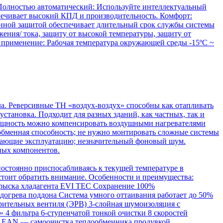
 Полностью автоматический: Используйте интеллектуальный
печивает высокий КПД и производительность. Комфорт:
енной защитой обеспечивает длительный срок службы системы
жения/ тока, защиту от высокой температуры, защиту от
 применение: Рабочая температура окружающей среды -15ºC ~
а. Реверсивные ТН «воздух-воздух» способны как отапливать
становка. Подходит для разных зданий, как частных, так и
мощность можно компенсировать воздушными нагревателями
ообменная способность; не нужно монтировать сложные системы
рощающие эксплуатацию; незначительный фоновый шум.
ных компонентов.
остоянно приспосабливаясь к текущей температуре в
тоит обратить внимание. Особенности и преимущества:
прыска хладагента EVI TEC Сохранение 100%
догрева поддона Система умного оттаивания работает до 50%
рительных вентиля (ЭРВ) 3-слойная шумоизоляция с
4 фильтра 6-ступенчатой тонкой очистки 8 скоростей
 CLEAN — самоочистка теплообменника продувкой