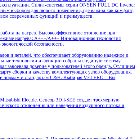
 эксплуатации. Сплит-системы серии ONSEN FULL DC Inverter
льным выбором для любого помещения, где важны как комфорт,
ством современных функций и преимуществ.
работа на нагрев. Высокоэффективное отопление при
в режиме нагрева: А+++/A+++ Инновационная технология
 экологической безопасности.
лов и деталей, что обеспечивает оборудованию надежное и
льные технологии и функции собраны в единую систему
ая завоевала доверие у пользователей этого бренда. Отличием
дарту сборки и качеству комплектующих узлов оборудования.
все нормам и стандартам C&H. Выбирая VETERO – Вы
ishi Electric. Сенсор 3D I-SEE создает трехмерную
ического отклонения или наведения воздушного потока и
.
кая эффективность. 2. Инверторный компрессор Mitsubishi 3.