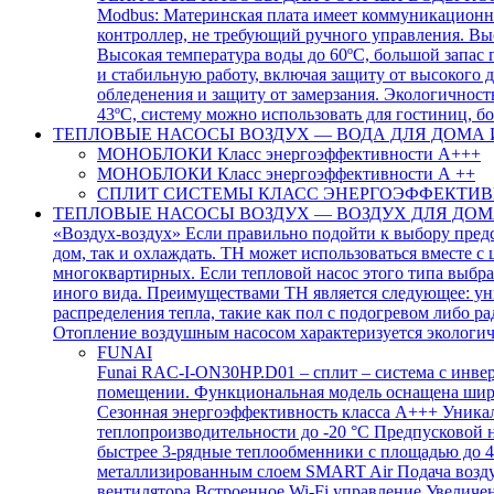
Modbus: Материнская плата имеет коммуникационно
контроллер, не требующий ручного управления. Вы
Высокая температура воды до 60ºC, большой запас
и стабильную работу, включая защиту от высокого д
обледенения и защиту от замерзания. Экологичнос
43ºC, систему можно использовать для гостиниц, бол
ТЕПЛОВЫЕ НАСОСЫ ВОЗДУХ — ВОДА ДЛЯ ДОМА 
МОНОБЛОКИ Класс энергоэффективности А+++
МОНОБЛОКИ Класс энергоэффективности А ++
СПЛИТ СИСТЕМЫ КЛАСС ЭНЕРГОЭФФЕКТИВ
ТЕПЛОВЫЕ НАСОСЫ ВОЗДУХ — ВОЗДУХ ДЛЯ ДОМ
«Воздух-воздух» Если правильно подойти к выбору пред
дом, так и охлаждать. ТН может использоваться вместе с
многоквартирных. Если тепловой насос этого типа выбр
иного вида. Преимуществами ТН является следующее: уни
распределения тепла, такие как пол с подогревом либо
Отопление воздушным насосом характеризуется экологич
FUNAI
Funai RAC-I-ON30HP.D01 – сплит – система с инве
помещении. Функциональная модель оснащена широ
Сезонная энергоэффективность класса А+++ Уника
теплопроизводительности до -20 °C Предпусковой 
быстрее 3-рядные теплообменники с площадью до 4
металлизированным слоем SMART Air Подача воздух
вентилятора Встроенное Wi-Fi управление Увелич