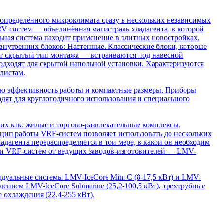
пределённого микроклимата сразу в нескольких независимых
V систем — объединённая магистраль хладагента, в которой
ьная система находит применение в элитных новостройках,
внутренних блоков: Настенные. Классические блоки, которые
ют скрытый тип монтажа — встраиваются под навесной
одходят для скрытой напольной установки. Характеризуются
листам.
ую эффективность работы и компактные размеры. Приборы
дят для круглогодичного использования и специального
х как: жилые и торгово-развлекательные комплексы,
цип работы VRF-систем позволяет использовать до нескольких
дагента перераспределяется в той мере, в какой он необходим
ии VRF-систем от ведущих заводов-изготовителей — LMV-
уальные системы LMV-IceCore Mini C (8-17,5 кВт) и LMV-
ждением LMV-IceCore Submarine (25,2-100,5 кВт), трехтрубные
 охлаждения (22,4-255 кВт).