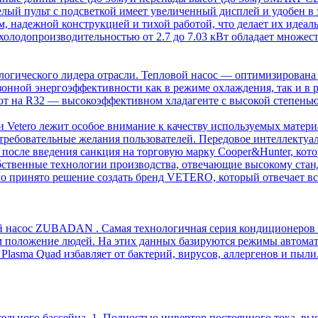
лый пульт с подсветкой имеет увеличенный дисплей и удобен в
м, надежной конструкцией и тихой работой, что делает их идеа
холодопроизводительностью от 2.7 до 7.03 кВт обладает множе
огического лидера отрасли. Тепловой насос — оптимизирована 
зонной энергоэффективности как в режиме охлаждения, так и 
т на R32 — высокоэффективном хладагенте с высокой степенью
Vetero лежит особое внимание к качеству используемых материа
требовательные желания пользователей. Передовое интеллектуа
сле введения санкция на торговую марку Cooper&Hunter, котор
обственные технологии производства, отвечающие высокому стан
ло принято решение создать бренд VETERO, который отвечает 
 ZUBADAN . Самая технологичная серия кондиционеров Mitsub
 положение людей. На этих данных базируются режимы автомат
Plasma Quad избавляет от бактерий, вирусов, аллергенов и пыли
льного бассейна. 1. Полностью инвертор постоянного тока, высо