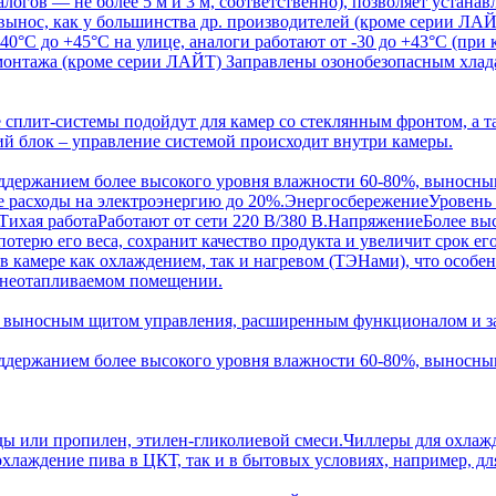
алогов — не более 5 м и 3 м, соответственно), позволяет устана
 вынос, как у большинства др. производителей (кроме серии ЛА
-40°С до +45°С на улице, аналоги работают от -30 до +43°С (п
онтажа (кроме серии ЛАЙТ) Заправлены озонобезопасным хладаг
сплит-системы подойдут для камер со стеклянным фронтом, а та
ий блок – управление системой происходит внутри камеры.
оддержанием более высокого уровня влажности 60-80%, вынос
е расходы на электроэнергию до 20%.ЭнергосбережениеУровень
й.Тихая работаРаботают от сети 220 В/380 В.НапряжениеБолее в
 потерю его веса, сохранит качество продукта и увеличит срок 
 камере как охлаждением, так и нагревом (ТЭНами), что особен
в неотапливаемом помещении.
с выносным щитом управления, расширенным функционалом и за
оддержанием более высокого уровня влажности 60-80%, вынос
ды или пропилен, этилен-гликолиевой смеси.Чиллеры для охлаж
охлаждение пива в ЦКТ, так и в бытовых условиях, например, дл