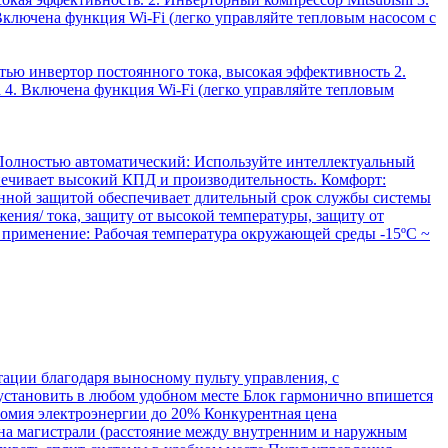
Включена функция Wi-Fi (легко управляйте тепловым насосом с
тью инвертор постоянного тока, высокая эффективность 2.
 4. Включена функция Wi-Fi (легко управляйте тепловым
 Полностью автоматический: Используйте интеллектуальный
печивает высокий КПД и производительность. Комфорт:
енной защитой обеспечивает длительный срок службы системы
жения/ тока, защиту от высокой температуры, защиту от
 применение: Рабочая температура окружающей среды -15ºC ~
ации благодаря выносному пульту управления, с
установить в любом удобном месте Блок гармонично впишется
номия электроэнергии до 20% Конкурентная цена
лина магистрали (расстояние между внутренним и наружным