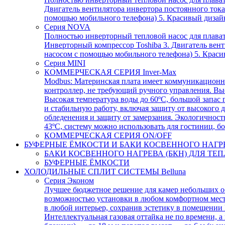
Двигатель вентилятора инвертора постоянного тока
помощью мобильного телефона) 5. Красивый дизай
Серия NOVA
Полностью инверторный тепловой насос для плавате
Инверторный компрессор Toshiba 3. Двигатель вент
насосом с помощью мобильного телефона) 5. Краси
Серия MINI
КОММЕРЧЕСКАЯ СЕРИЯ Inver-Max
Modbus: Материнская плата имеет коммуникационно
контроллер, не требующий ручного управления. Вы
Высокая температура воды до 60ºC, большой запас
и стабильную работу, включая защиту от высокого д
обледенения и защиту от замерзания. Экологичнос
43ºC, систему можно использовать для гостиниц, бол
КОММЕРЧЕСКАЯ СЕРИЯ ON/OFF
БУФЕРНЫЕ ЁМКОСТИ И БАКИ КОСВЕННОГО НАГР
БАКИ КОСВЕННОГО НАГРЕВА (БКН) ДЛЯ Т
БУФЕРНЫЕ ЁМКОСТИ
ХОЛОДИЛЬНЫЕ СПЛИТ СИСТЕМЫ Belluna
Серия Эконом
Лучшее бюджетное решение для камер небольших об
возможностью установки в любом комфортном мест
в любой интерьер, сохранив эстетику в помещении
Интеллектуальная газовая оттайка не по времени, 