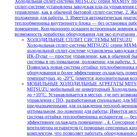
Холодильная сплит-система MITSUZU серии MXM/IV пред
сплит-системе установлена заводская пла-та управлени
управление, как в обычной бытовой сплит-системе. 2. 
положении для работы. 3. Имеется автоматическая диагно
теплообменника внутреннего блока — без остановки раб
помещение. Кондиционер оснащен встроенным зимним ком
возможность доработки оборудования для экс-плуатации 
ХОЛОДИЛЬНЫЕ СПЛИТ СИСТЕМЫ MITSUZU
Холодильная сплит-система MITSUZU серии MXM/IV
холодильной сплит-системе установлена заводская
ИК-Пульт — простое управление, как в обычной бы
системы в оп-тимальном, положении для работы. 3.
Появилась новая система оттайки теплообменника 
оборудования и более эффективнее охлаждать пом
температурах до -20°С (имеется дополнительная во
МОБИЛЬНЫЕ ХОЛОДИЛЬНЫЕ АГРЕГАТЫ MIT
MITSUZU мобильный не инверторный Холодильный 
до +10°С. Устанавливается в местах, где нет возм
управления с ПО, разработанная специально для M
предназначенными для охлаждения теплооб-менника
оптимальном, по-ложении для работы; Имеется авто
система оттайки теплообменника испарителя — без
эффективнее охлаждать помещение; . 4. Сенсорное 
вентилятора испарителя (с помощью сенсорных кно
комплектом, что позволяет работать оборудованию 