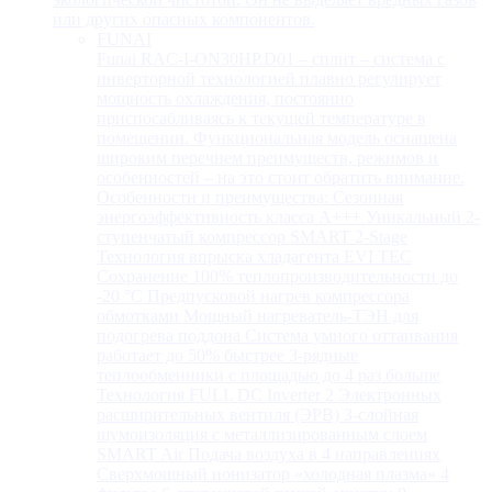
или других опасных компонентов.
FUNAI
Funai RAC-I-ON30HP.D01 – сплит – система с
инверторной технологией плавно регулирует
мощность охлаждения, постоянно
приспосабливаясь к текущей температуре в
помещении. Функциональная модель оснащена
широким перечнем преимуществ, режимов и
особенностей – на это стоит обратить внимание.
Особенности и преимущества: Сезонная
энергоэффективность класса А+++ Уникальный 2-
ступенчатый компрессор SMART 2-Stage
Технология впрыска хладагента EVI TEC
Сохранение 100% теплопроизводительности до
-20 °C Предпусковой нагрев компрессора
обмотками Мощный нагреватель-ТЭН для
подогрева поддона Система умного оттаивания
работает до 50% быстрее 3-рядные
теплообменники с площадью до 4 раз больше
Технология FULL DC Inverter 2 Электронных
расширительных вентиля (ЭРВ) 3-слойная
шумоизоляция с металлизированным слоем
SMART Air Подача воздуха в 4 направлениях
Сверхмощный ионизатор «холодная плазма» 4