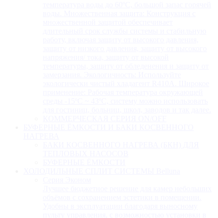
температура воды до 60ºC, большой запас горячей
воды. Множественная защита: Конструкция с
множественной защитой обеспечивает
длительный срок службы системы и стабильную
работу, включая защиту от высокого давления,
защиту от низкого давления, защиту от высокого
напряжения/ тока, защиту от высокой
температуры, защиту от обледенения и защиту от
замерзания. Экологичность: Используйте
экологически чистый хладагент R410A. Широкое
применение: Рабочая температура окружающей
среды -15ºC ~ 43ºC, систему можно использовать
для гостиниц, больниц, школ, заводов и так далее.
КОММЕРЧЕСКАЯ СЕРИЯ ON/OFF
БУФЕРНЫЕ ЁМКОСТИ И БАКИ КОСВЕННОГО
НАГРЕВА
БАКИ КОСВЕННОГО НАГРЕВА (БКН) ДЛЯ
ТЕПЛОВЫХ НАСОСОВ
БУФЕРНЫЕ ЁМКОСТИ
ХОЛОДИЛЬНЫЕ СПЛИТ СИСТЕМЫ Belluna
Серия Эконом
Лучшее бюджетное решение для камер небольших
объёмов с сохранением эстетики в помещении.
Удобны в эксплуатации благодаря выносному
пульту управления, с возможностью установки в