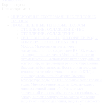
0 товаров
-
0
₽
Корзина пуста
Наш ассортимент
ИНВЕРТОРНЫЕ ГЕОТЕРМАЛЬНЫЕ ТЕПЛОВЫЕ
НАСОСЫ
ПРОМЫШЛЕННЫЕ ТЕПЛОВЫЕ НАСОСЫ
ОТОПЛЕНИЕ / ОХЛАЖДЕНИЕ / ГВС
ОТОПЛЕНИЕ / ОХЛАЖДЕНИЕ
ТЕПЛОВЫЕ НАСОСЫ ДЛЯ ГОРЯЧЕЙ ВОДЫ
КОММЕРЧЕСКОГО ТИПА (ГВС)
Modbus: Материнская плата имеет
коммуникационное соединение RS 485, может
взаимодействовать через Modbus. Полностью
автоматический: Используйте интеллектуальный
контроллер, не требующий ручного управления.
Высокая эффективность: Достаточная площадь
теплопередачи обеспечивает высокий КПД и
производительность. Комфорт: Высокая
температура воды до 60ºC, большой запас горячей
воды. Множественная защита: Конструкция с
множественной защитой обеспечивает
длительный срок службы системы и стабильную
работу, включая защиту от высокого давления,
защиту от низкого давления, защиту от высокого