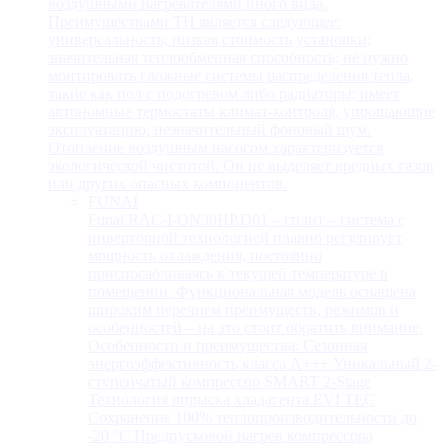
воздушными нагревателями иного вида.
Преимуществами ТН является следующее:
универсальность; низкая стоимость установки;
значительная теплообменная способность; не нужно
монтировать сложные системы распределения тепла,
такие как пол с подогревом либо радиаторы; имеет
автономные термостаты климат-контроля, упрощающие
эксплуатацию; незначительный фоновый шум.
Отопление воздушным насосом характеризуется
экологической чистотой. Он не выделяет вредных газов
или других опасных компонентов.
FUNAI
Funai RAC-I-ON30HP.D01 – сплит – система с
инверторной технологией плавно регулирует
мощность охлаждения, постоянно
приспосабливаясь к текущей температуре в
помещении. Функциональная модель оснащена
широким перечнем преимуществ, режимов и
особенностей – на это стоит обратить внимание.
Особенности и преимущества: Сезонная
энергоэффективность класса А+++ Уникальный 2-
ступенчатый компрессор SMART 2-Stage
Технология впрыска хладагента EVI TEC
Сохранение 100% теплопроизводительности до
-20 °C Предпусковой нагрев компрессора