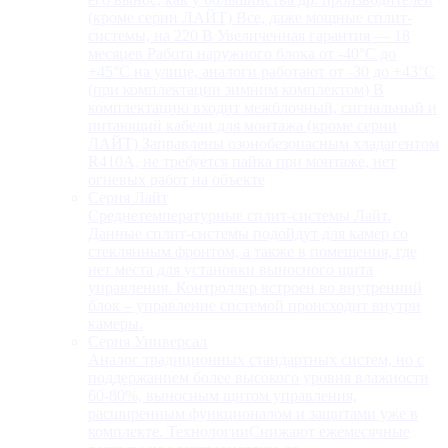
(кроме серии ЛАЙТ) Все, даже мощные сплит-
системы, на 220 В Увеличенная гарантия — 18
месяцев Работа наружного блока от -40°С до
+45°С на улице, аналоги работают от -30 до +43°С
(при комплектации зимним комплектом) В
комплектацию входит межблочный, сигнальный и
питающий кабели для монтажа (кроме серии
ЛАЙТ) Заправлены озонобезопасным хладагентом
R410A, не требуется пайка при монтаже, нет
огневых работ на объекте
Серия Лайт
Среднетемпературные сплит-системы Лайт.
Данные сплит-системы подойдут для камер со
стеклянным фронтом, а также в помещения, где
нет места для установки выносного щита
управления. Контроллер встроен во внутренний
блок – управление системой происходит внутри
камеры.
Серия Универсал
Аналог традиционных стандартных систем, но с
поддержанием более высокого уровня влажности
60-80%, выносным щитом управления,
расширенным функционалом и защитами уже в
комплекте. ТехнологииСнижают ежемесячные