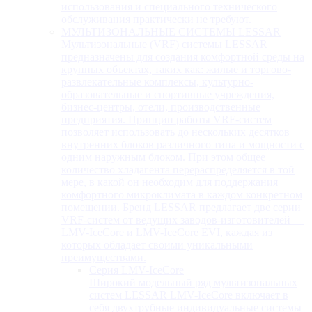
использования и специального технического
обслуживания практически не требуют.
МУЛЬТИЗОНАЛЬНЫЕ СИСТЕМЫ LESSAR
Мультизональные (VRF) системы LESSAR
предназначены для создания комфортной среды на
крупных объектах, таких как: жилые и торгово-
развлекательные комплексы, культурно-
образовательные и спортивные учреждения,
бизнес-центры, отели, производственные
предприятия. Принцип работы VRF-систем
позволяет использовать до нескольких десятков
внутренних блоков различного типа и мощности с
одним наружным блоком. При этом общее
количество хладагента перераспределяется в той
мере, в какой он необходим для поддержания
комфортного микроклимата в каждом конкретном
помещении. Бренд LESSAR предлагает две серии
VRF-систем от ведущих заводов-изготовителей —
LMV-IceCore и LMV-IceCore EVI, каждая из
которых обладает своими уникальными
преимуществами.
Серия LMV-IceCore
Широкий модельный ряд мультизональных
систем LESSAR LMV-IceCore включает в
себя двухтрубные индивидуальные системы