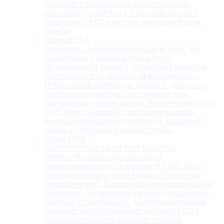
управляйте тепловым насосом с помощью
мобильного телефона) 5. Красивый дизайн с
корпусом из АБС-пластика, длительный срок
службы
Серия NOVA
Полностью инверторный тепловой насос для
плавательного бассейна (серия Nova)
Металлический корпус 1. Полностью инвертор
постоянного тока, высокая эффективность 2.
Инверторный компрессор Toshiba 3. Двигатель
вентилятора инвертора постоянного тока,
сверхнизкий уровень шума 4. Включена функция
Wi-Fi (легко управляйте тепловым насосом с
помощью мобильного телефона) 5. Красивый
дизайн с длительным сроком службы.
Серия MINI
КОММЕРЧЕСКАЯ СЕРИЯ Inver-Max
Modbus: Материнская плата имеет
коммуникационное соединение RS 485, может
взаимодействовать через Modbus. Полностью
автоматический: Используйте интеллектуальный
контроллер, не требующий ручного управления.
Высокая эффективность: Достаточная площадь
теплопередачи обеспечивает высокий КПД и
производительность. Комфорт: Высокая