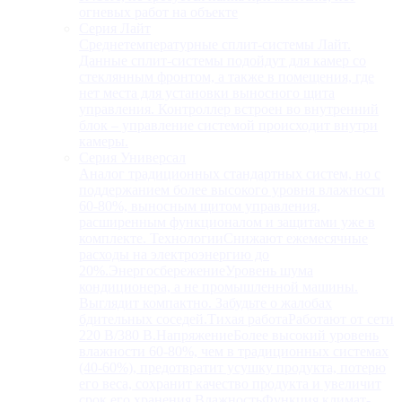
огневых работ на объекте
Серия Лайт
Среднетемпературные сплит-системы Лайт.
Данные сплит-системы подойдут для камер со
стеклянным фронтом, а также в помещения, где
нет места для установки выносного щита
управления. Контроллер встроен во внутренний
блок – управление системой происходит внутри
камеры.
Серия Универсал
Аналог традиционных стандартных систем, но с
поддержанием более высокого уровня влажности
60-80%, выносным щитом управления,
расширенным функционалом и защитами уже в
комплекте. ТехнологииСнижают ежемесячные
расходы на электроэнергию до
20%.ЭнергосбережениеУровень шума
кондиционера, а не промышленной машины.
Выглядит компактно. Забудьте о жалобах
бдительных соседей.Тихая работаРаботают от сети
220 В/380 В.НапряжениеБолее высокий уровень
влажности 60-80%, чем в традиционных системах
(40-60%), предотвратит усушку продукта, потерю
его веса, сохранит качество продукта и увеличит
срок его хранения.ВлажностьФункция климат-