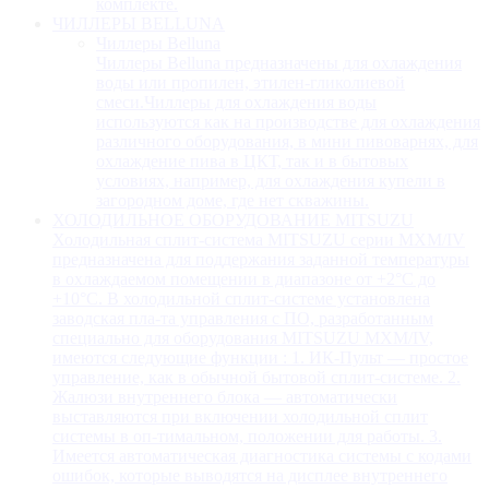
комплекте.
ЧИЛЛЕРЫ BELLUNA
Чиллеры Belluna
Чиллеры Belluna предназначены для охлаждения
воды или пропилен, этилен-гликолиевой
смеси.Чиллеры для охлаждения воды
используются как на производстве для охлаждения
различного оборудования, в мини пивоварнях, для
охлаждение пива в ЦКТ, так и в бытовых
условиях, например, для охлаждения купели в
загородном доме, где нет скважины.
ХОЛОДИЛЬНОЕ ОБОРУДОВАНИЕ MITSUZU
Холодильная сплит-система MITSUZU серии MXM/IV
предназначена для поддержания заданной температуры
в охлаждаемом помещении в диапазоне от +2°С до
+10°С. В холодильной сплит-системе установлена
заводская пла-та управления с ПО, разработанным
специально для оборудования MITSUZU MXM/IV,
имеются следующие функции : 1. ИК-Пульт — простое
управление, как в обычной бытовой сплит-системе. 2.
Жалюзи внутреннего блока — автоматически
выставляются при включении холодильной сплит
системы в оп-тимальном, положении для работы. 3.
Имеется автоматическая диагностика системы с кодами
ошибок, которые выводятся на дисплее внутреннего