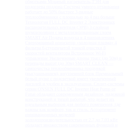
обмотками Мощный нагреватель-ТЭН для
подогрева поддона Система умного оттаивания
работает до 50% быстрее 3-рядные
теплообменники с площадью до 4 раз больше
Технология FULL DC Inverter 2 Электронных
расширительных вентиля (ЭРВ) 3-слойная
шумоизоляция с металлизированным слоем
SMART Air Подача воздуха в 4 направлениях
Сверхмощный ионизатор «холодная плазма» 4
фильтра 6-ступенчатой тонкой очистки 8
скоростей вентилятора Встроенное Wi-Fi
управление Увеличенные длины трасс (до 50м) и
перепады высот (до 30м) SMART CLEAN —
самоочистка теплообменника продувкой
(высушиванием), внутренний блок Премиальный
белый пульт с подсветкой имеет увеличенный
дисплей и удобен в эксплуатации. Сплит-системы
серии ONSEN FULL DC Inverter Heat Pump от
Funai обладают современным дизайном, надежной
конструкцией и тихой работой, что делает их
идеальным выбором для любого помещения, где
важны как комфорт, так и стиль. Ассортимент
инновационных моделей
холодопроизводительностью от 2.7 до 7.03 кВт
обладает множеством современных функций и