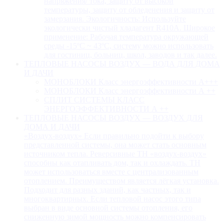
напряжения/ тока, защиту от высокой
температуры, защиту от обледенения и защиту от
замерзания. Экологичность: Используйте
экологически чистый хладагент R410A. Широкое
применение: Рабочая температура окружающей
среды -15ºC ~ 43ºC, систему можно использовать
для гостиниц, больниц, школ, заводов и так далее.
ТЕПЛОВЫЕ НАСОСЫ ВОЗДУХ — ВОДА ДЛЯ ДОМА
И ДАЧИ
МОНОБЛОКИ Класс энергоэффективности А+++
МОНОБЛОКИ Класс энергоэффективности А ++
СПЛИТ СИСТЕМЫ КЛАСС
ЭНЕРГОЭФФЕКТИВНОСТИ А ++
ТЕПЛОВЫЕ НАСОСЫ ВОЗДУХ — ВОЗДУХ ДЛЯ
ДОМА И ДАЧИ
«Воздух-воздух» Если правильно подойти к выбору
представленной системы, она может стать основным
источником тепла. Реверсивные ТН «воздух-воздух»
способны как отапливать дом, так и охлаждать. ТН
может использоваться вместе с централизованным
отоплением. Преимуществом является лёгкая установка.
Подходит для разных зданий, как частных, так и
многоквартирных. Если тепловой насос этого типа
выбран в виде основной системы отопления, его
сниженную зимой мощность можно компенсировать