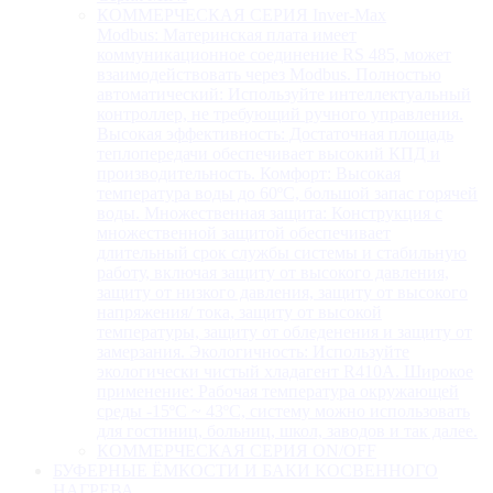
КОММЕРЧЕСКАЯ СЕРИЯ Inver-Max
Modbus: Материнская плата имеет
коммуникационное соединение RS 485, может
взаимодействовать через Modbus. Полностью
автоматический: Используйте интеллектуальный
контроллер, не требующий ручного управления.
Высокая эффективность: Достаточная площадь
теплопередачи обеспечивает высокий КПД и
производительность. Комфорт: Высокая
температура воды до 60ºC, большой запас горячей
воды. Множественная защита: Конструкция с
множественной защитой обеспечивает
длительный срок службы системы и стабильную
работу, включая защиту от высокого давления,
защиту от низкого давления, защиту от высокого
напряжения/ тока, защиту от высокой
температуры, защиту от обледенения и защиту от
замерзания. Экологичность: Используйте
экологически чистый хладагент R410A. Широкое
применение: Рабочая температура окружающей
среды -15ºC ~ 43ºC, систему можно использовать
для гостиниц, больниц, школ, заводов и так далее.
КОММЕРЧЕСКАЯ СЕРИЯ ON/OFF
БУФЕРНЫЕ ЁМКОСТИ И БАКИ КОСВЕННОГО
НАГРЕВА