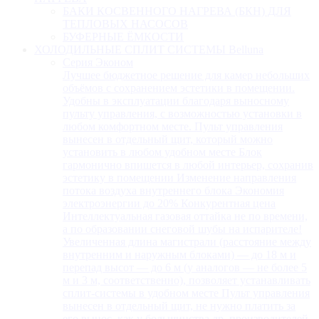
БАКИ КОСВЕННОГО НАГРЕВА (БКН) ДЛЯ
ТЕПЛОВЫХ НАСОСОВ
БУФЕРНЫЕ ЁМКОСТИ
ХОЛОДИЛЬНЫЕ СПЛИТ СИСТЕМЫ Belluna
Серия Эконом
Лучшее бюджетное решение для камер небольших
объёмов с сохранением эстетики в помещении.
Удобны в эксплуатации благодаря выносному
пульту управления, с возможностью установки в
любом комфортном месте. Пульт управления
вынесен в отдельный щит, который можно
установить в любом удобном месте Блок
гармонично впишется в любой интерьер, сохранив
эстетику в помещении Изменение направления
потока воздуха внутреннего блока Экономия
электроэнергии до 20% Конкурентная цена
Интеллектуальная газовая оттайка не по времени,
а по образовании снеговой шубы на испарителе!
Увеличенная длина магистрали (расстояние между
внутренним и наружным блоками) — до 18 м и
перепад высот — до 6 м (у аналогов — не более 5
м и 3 м, соответственно), позволяет устанавливать
сплит-системы в удобном месте Пульт управления
вынесен в отдельный щит, не нужно платить за
его вынос, как у большинства др. производителей