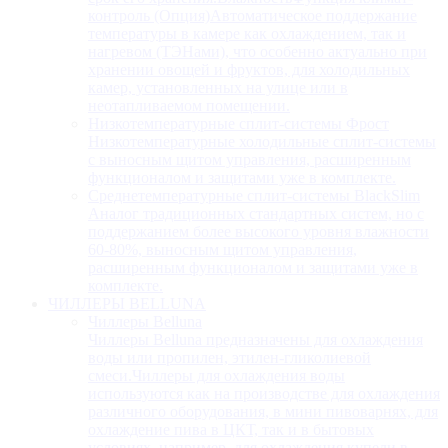
контроль (Опция)Автоматическое поддержание
температуры в камере как охлаждением, так и
нагревом (ТЭНами), что особенно актуально при
хранении овощей и фруктов, для холодильных
камер, установленных на улице или в
неотапливаемом помещении.
Низкотемпературные сплит-системы Фрост
Низкотемпературные холодильные сплит-системы
с выносным щитом управления, расширенным
функционалом и защитами уже в комплекте.
Среднетемпературные сплит-системы BlackSlim
Аналог традиционных стандартных систем, но с
поддержанием более высокого уровня влажности
60-80%, выносным щитом управления,
расширенным функционалом и защитами уже в
комплекте.
ЧИЛЛЕРЫ BELLUNA
Чиллеры Belluna
Чиллеры Belluna предназначены для охлаждения
воды или пропилен, этилен-гликолиевой
смеси.Чиллеры для охлаждения воды
используются как на производстве для охлаждения
различного оборудования, в мини пивоварнях, для
охлаждение пива в ЦКТ, так и в бытовых
условиях, например, для охлаждения купели в