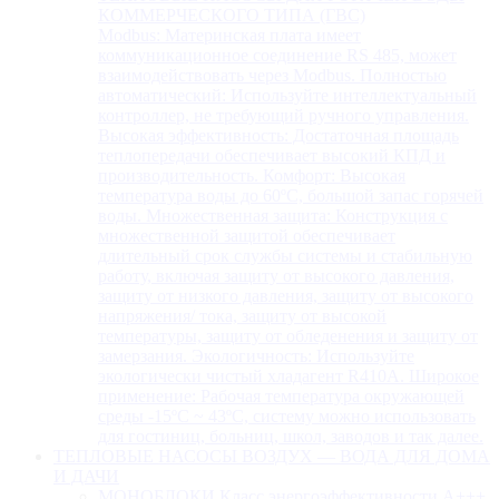
КОММЕРЧЕСКОГО ТИПА (ГВС)
Modbus: Материнская плата имеет
коммуникационное соединение RS 485, может
взаимодействовать через Modbus. Полностью
автоматический: Используйте интеллектуальный
контроллер, не требующий ручного управления.
Высокая эффективность: Достаточная площадь
теплопередачи обеспечивает высокий КПД и
производительность. Комфорт: Высокая
температура воды до 60ºC, большой запас горячей
воды. Множественная защита: Конструкция с
множественной защитой обеспечивает
длительный срок службы системы и стабильную
работу, включая защиту от высокого давления,
защиту от низкого давления, защиту от высокого
напряжения/ тока, защиту от высокой
температуры, защиту от обледенения и защиту от
замерзания. Экологичность: Используйте
экологически чистый хладагент R410A. Широкое
применение: Рабочая температура окружающей
среды -15ºC ~ 43ºC, систему можно использовать
для гостиниц, больниц, школ, заводов и так далее.
ТЕПЛОВЫЕ НАСОСЫ ВОЗДУХ — ВОДА ДЛЯ ДОМА
И ДАЧИ
МОНОБЛОКИ Класс энергоэффективности А+++