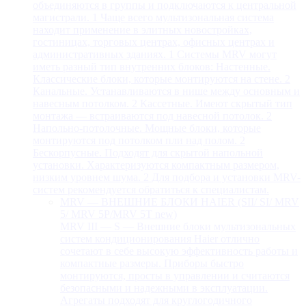
объединяются в группы и подключаются к центральной
магистрали. 1 Чаще всего мультизональная система
находит применение в элитных новостройках,
гостиницах, торговых центрах, офисных центрах и
административных зданиях. 1 Системы MRV могут
иметь разный тип внутренних блоков: Настенные.
Классические блоки, которые монтируются на стене. 2
Канальные. Устанавливаются в нише между основным и
навесным потолком. 2 Кассетные. Имеют скрытый тип
монтажа — встраиваются под навесной потолок. 2
Напольно-потолочные. Мощные блоки, которые
монтируются под потолком пли над полом. 2
Бескорпусные. Подходят для скрытой напольной
установки. Характеризуются компактным размером,
низким уровнем шума. 2 Для подбора и установки MRV-
систем рекомендуется обратиться к специалистам.
MRV — ВНЕШНИЕ БЛОКИ HAIER (SII/ SI/ MRV
5/ MRV 5P/MRV 5T new)
MRV III — S — Внешние блоки мультизональных
систем кондиционирования Haier отлично
сочетают в себе высокую эффективность работы и
компактные размеры. Приборы быстро
монтируются, просты в управлении и считаются
безопасными и надежными в эксплуатации.
Агрегаты подходят для круглогодичного