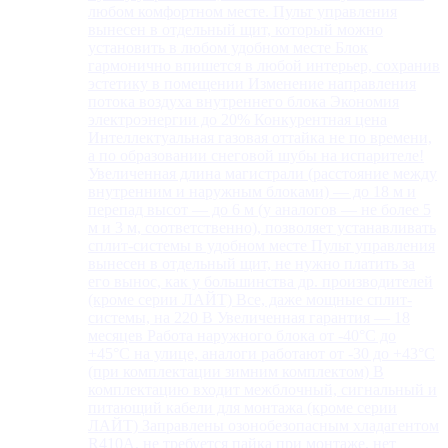
любом комфортном месте. Пульт управления
вынесен в отдельный щит, который можно
установить в любом удобном месте Блок
гармонично впишется в любой интерьер, сохранив
эстетику в помещении Изменение направления
потока воздуха внутреннего блока Экономия
электроэнергии до 20% Конкурентная цена
Интеллектуальная газовая оттайка не по времени,
а по образовании снеговой шубы на испарителе!
Увеличенная длина магистрали (расстояние между
внутренним и наружным блоками) — до 18 м и
перепад высот — до 6 м (у аналогов — не более 5
м и 3 м, соответственно), позволяет устанавливать
сплит-системы в удобном месте Пульт управления
вынесен в отдельный щит, не нужно платить за
его вынос, как у большинства др. производителей
(кроме серии ЛАЙТ) Все, даже мощные сплит-
системы, на 220 В Увеличенная гарантия — 18
месяцев Работа наружного блока от -40°С до
+45°С на улице, аналоги работают от -30 до +43°С
(при комплектации зимним комплектом) В
комплектацию входит межблочный, сигнальный и
питающий кабели для монтажа (кроме серии
ЛАЙТ) Заправлены озонобезопасным хладагентом
R410A, не требуется пайка при монтаже, нет