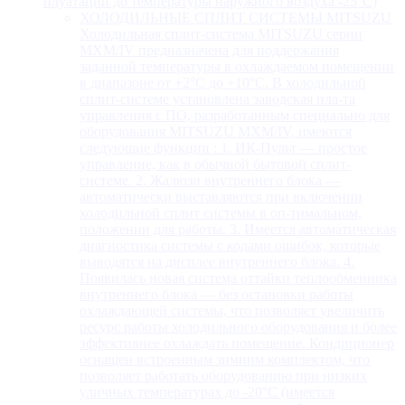
плуатации до температуры наружного воздуха -25°С)
ХОЛОДИЛЬНЫЕ СПЛИТ СИСТЕМЫ MITSUZU
Холодильная сплит-система MITSUZU серии
MXM/IV предназначена для поддержания
заданной температуры в охлаждаемом помещении
в диапазоне от +2°С до +10°С. В холодильной
сплит-системе установлена заводская пла-та
управления с ПО, разработанным специально для
оборудования MITSUZU MXM/IV, имеются
следующие функции : 1. ИК-Пульт — простое
управление, как в обычной бытовой сплит-
системе. 2. Жалюзи внутреннего блока —
автоматически выставляются при включении
холодильной сплит системы в оп-тимальном,
положении для работы. 3. Имеется автоматическая
диагностика системы с кодами ошибок, которые
выводятся на дисплее внутреннего блока. 4.
Появилась новая система оттайки теплообменника
внутреннего блока — без остановки работы
охлаждающей системы, что позволяет увеличить
ресурс работы холодильного оборудования и более
эффективнее охлаждать помещение. Кондиционер
оснащен встроенным зимним комплектом, что
позволяет работать оборудованию при низких
уличных температурах до -20°С (имеется