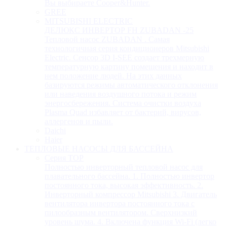
Вы выбираете Cooper&Hunter.
GREE
MITSUBISHI ELECTRIC
ДЕЛЮКС ИНВЕРТОР FH ZUBADAN -25
Тепловой насос ZUBADAN . Самая
технологичная серия кондиционеров Mitsubishi
Electric. Сенсор 3D I-SEE создает трехмерную
температурную картину помещения и находит в
нем положение людей. На этих данных
базируются режимы автоматического отклонения
или наведения воздушного потока и режим
энергосбережения. Система очистки воздуха
Plasma Quad избавляет от бактерий, вирусов,
аллергенов и пыли.
Daichi
Haier
ТЕПЛОВЫЕ НАСОСЫ ДЛЯ БАССЕЙНА
Серия TOP
Полностью инверторный тепловой насос для
плавательного бассейна. 1. Полностью инвертор
постоянного тока, высокая эффективность. 2.
Инверторный компрессор Mitsubishi 3. Двигатель
вентилятора инвертора постоянного тока с
пилообразным вентилятором. Сверхнизкий
уровень шума. 4. Включена функция Wi-Fi (легко