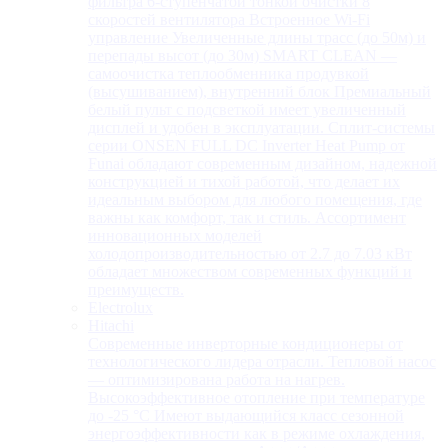
фильтра 6-ступенчатой тонкой очистки 8
скоростей вентилятора Встроенное Wi-Fi
управление Увеличенные длины трасс (до 50м) и
перепады высот (до 30м) SMART CLEAN —
самоочистка теплообменника продувкой
(высушиванием), внутренний блок Премиальный
белый пульт с подсветкой имеет увеличенный
дисплей и удобен в эксплуатации. Сплит-системы
серии ONSEN FULL DC Inverter Heat Pump от
Funai обладают современным дизайном, надежной
конструкцией и тихой работой, что делает их
идеальным выбором для любого помещения, где
важны как комфорт, так и стиль. Ассортимент
инновационных моделей
холодопроизводительностью от 2.7 до 7.03 кВт
обладает множеством современных функций и
преимуществ.
Electrolux
Hitachi
Современные инверторные кондиционеры от
технологического лидера отрасли. Тепловой насос
— оптимизирована работа на нагрев.
Высокоэффективное отопление при температуре
до -25 °С Имеют выдающийся класс сезонной
энергоэффективности как в режиме охлаждения,