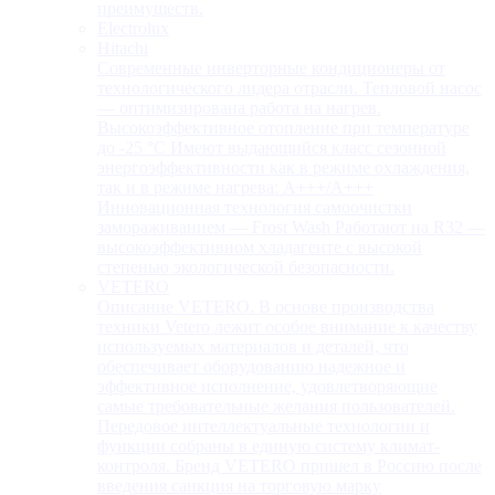
преимуществ.
Electrolux
Hitachi
Современные инверторные кондиционеры от
технологического лидера отрасли. Тепловой насос
— оптимизирована работа на нагрев.
Высокоэффективное отопление при температуре
до -25 °С Имеют выдающийся класс сезонной
энергоэффективности как в режиме охлаждения,
так и в режиме нагрева: А+++/A+++
Инновационная технология самоочистки
замораживанием — Frost Wash Работают на R32 —
высокоэффективном хладагенте с высокой
степенью экологической безопасности.
VETERO
Описание VETERO. В основе производства
техники Vetero лежит особое внимание к качеству
используемых материалов и деталей, что
обеспечивает оборудованию надежное и
эффективное исполнение, удовлетворяющие
самые требовательные желания пользователей.
Передовое интеллектуальные технологии и
функции собраны в единую систему климат-
контроля. Бренд VETERO пришел в Россию после
введения санкция на торговую марку