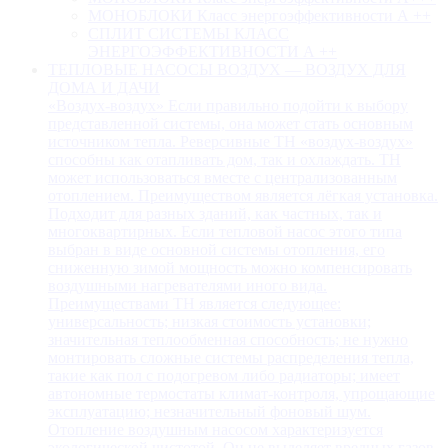
МОНОБЛОКИ Класс энергоэффективности А ++
СПЛИТ СИСТЕМЫ КЛАСС
ЭНЕРГОЭФФЕКТИВНОСТИ А ++
ТЕПЛОВЫЕ НАСОСЫ ВОЗДУХ — ВОЗДУХ ДЛЯ
ДОМА И ДАЧИ
«Воздух-воздух» Если правильно подойти к выбору
представленной системы, она может стать основным
источником тепла. Реверсивные ТН «воздух-воздух»
способны как отапливать дом, так и охлаждать. ТН
может использоваться вместе с централизованным
отоплением. Преимуществом является лёгкая установка.
Подходит для разных зданий, как частных, так и
многоквартирных. Если тепловой насос этого типа
выбран в виде основной системы отопления, его
сниженную зимой мощность можно компенсировать
воздушными нагревателями иного вида.
Преимуществами ТН является следующее:
универсальность; низкая стоимость установки;
значительная теплообменная способность; не нужно
монтировать сложные системы распределения тепла,
такие как пол с подогревом либо радиаторы; имеет
автономные термостаты климат-контроля, упрощающие
эксплуатацию; незначительный фоновый шум.
Отопление воздушным насосом характеризуется
экологической чистотой. Он не выделяет вредных газов