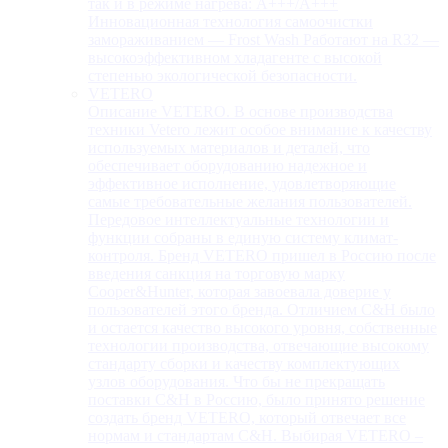
так и в режиме нагрева: А+++/A+++
Инновационная технология самоочистки
замораживанием — Frost Wash Работают на R32 —
высокоэффективном хладагенте с высокой
степенью экологической безопасности.
VETERO
Описание VETERO. В основе производства
техники Vetero лежит особое внимание к качеству
используемых материалов и деталей, что
обеспечивает оборудованию надежное и
эффективное исполнение, удовлетворяющие
самые требовательные желания пользователей.
Передовое интеллектуальные технологии и
функции собраны в единую систему климат-
контроля. Бренд VETERO пришел в Россию после
введения санкция на торговую марку
Cooper&Hunter, которая завоевала доверие у
пользователей этого бренда. Отличием C&H было
и остается качество высокого уровня, собственные
технологии производства, отвечающие высокому
стандарту сборки и качеству комплектующих
узлов оборудования. Что бы не прекращать
поставки C&H в Россию, было принято решение
создать бренд VETERO, который отвечает все
нормам и стандартам C&H. Выбирая VETERO –