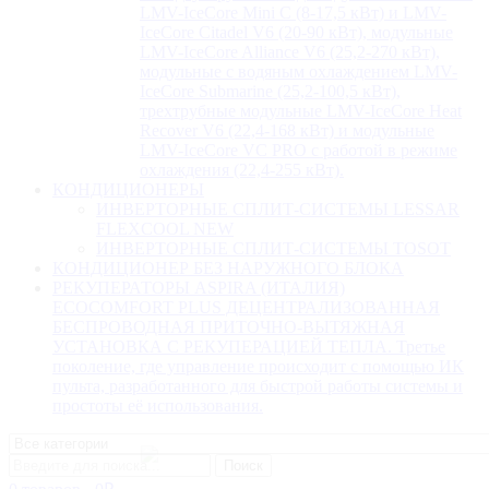
LMV-IceCore Mini C (8-17,5 кВт) и LMV-
IceCore Citadel V6 (20-90 кВт), модульные
LMV-IceCore Alliance V6 (25,2-270 кВт),
модульные с водяным охлаждением LMV-
IceCore Submarine (25,2-100,5 кВт),
трехтрубные модульные LMV-IceCore Heat
Recover V6 (22,4-168 кВт) и модульные
LMV-IceCore VC PRO с работой в режиме
охлаждения (22,4-255 кВт).
КОНДИЦИОНЕРЫ
ИНВЕРТОРНЫЕ СПЛИТ-СИСТЕМЫ LESSAR
FLEXCOOL NEW
ИНВЕРТОРНЫЕ СПЛИТ-СИСТЕМЫ TOSOT
КОНДИЦИОНЕР БЕЗ НАРУЖНОГО БЛОКА
РЕКУПЕРАТОРЫ ASPIRA (ИТАЛИЯ)
ECOCOMFORT PLUS ДЕЦЕНТРАЛИЗОВАННАЯ
БЕСПРОВОДНАЯ ПРИТОЧНО-ВЫТЯЖНАЯ
УСТАНОВКА С РЕКУПЕРАЦИЕЙ ТЕПЛА. Третье
поколение, где управление происходит с помощью ИК
пульта, разработанного для быстрой работы системы и
простоты её использования.