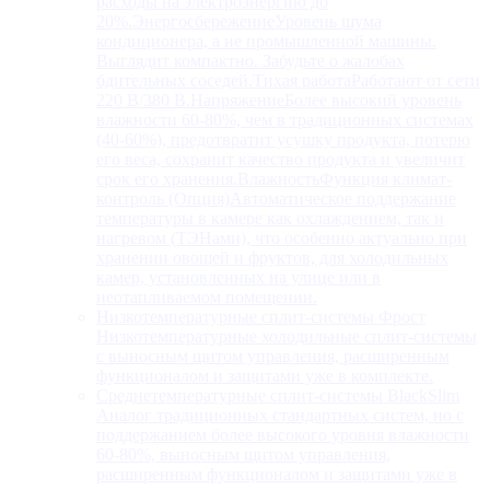
расходы на электроэнергию до
20%.ЭнергосбережениеУровень шума
кондиционера, а не промышленной машины.
Выглядит компактно. Забудьте о жалобах
бдительных соседей.Тихая работаРаботают от сети
220 В/380 В.НапряжениеБолее высокий уровень
влажности 60-80%, чем в традиционных системах
(40-60%), предотвратит усушку продукта, потерю
его веса, сохранит качество продукта и увеличит
срок его хранения.ВлажностьФункция климат-
контроль (Опция)Автоматическое поддержание
температуры в камере как охлаждением, так и
нагревом (ТЭНами), что особенно актуально при
хранении овощей и фруктов, для холодильных
камер, установленных на улице или в
неотапливаемом помещении.
Низкотемпературные сплит-системы Фрост
Низкотемпературные холодильные сплит-системы
с выносным щитом управления, расширенным
функционалом и защитами уже в комплекте.
Среднетемпературные сплит-системы BlackSlim
Аналог традиционных стандартных систем, но с
поддержанием более высокого уровня влажности
60-80%, выносным щитом управления,
расширенным функционалом и защитами уже в