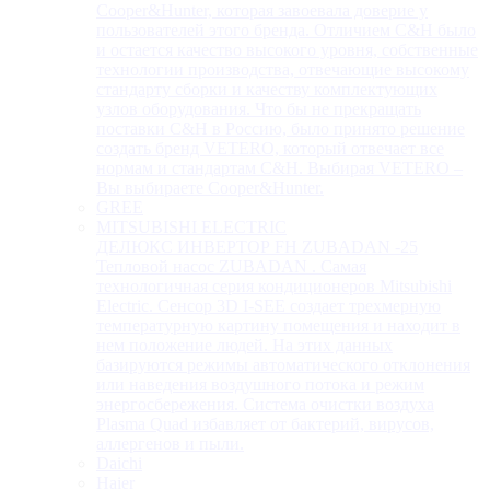
Cooper&Hunter, которая завоевала доверие у
пользователей этого бренда. Отличием C&H было
и остается качество высокого уровня, собственные
технологии производства, отвечающие высокому
стандарту сборки и качеству комплектующих
узлов оборудования. Что бы не прекращать
поставки C&H в Россию, было принято решение
создать бренд VETERO, который отвечает все
нормам и стандартам C&H. Выбирая VETERO –
Вы выбираете Cooper&Hunter.
GREE
MITSUBISHI ELECTRIC
ДЕЛЮКС ИНВЕРТОР FH ZUBADAN -25
Тепловой насос ZUBADAN . Самая
технологичная серия кондиционеров Mitsubishi
Electric. Сенсор 3D I-SEE создает трехмерную
температурную картину помещения и находит в
нем положение людей. На этих данных
базируются режимы автоматического отклонения
или наведения воздушного потока и режим
энергосбережения. Система очистки воздуха
Plasma Quad избавляет от бактерий, вирусов,
аллергенов и пыли.
Daichi
Haier