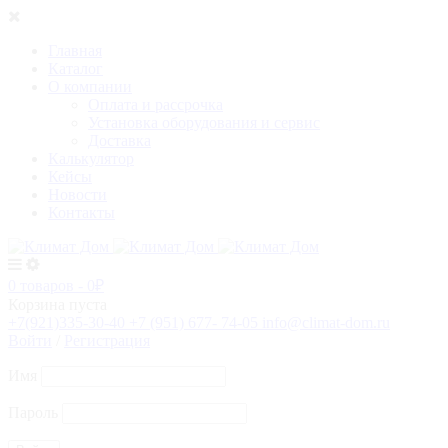
Главная
Каталог
О компании
Оплата и рассрочка
Установка оборудования и сервис
Доставка
Калькулятор
Кейсы
Новости
Контакты
0 товаров
-
0
₽
Корзина пуста
+7(921)335-30-40
+7 (951) 677- 74-05
info@climat-dom.ru
Войти
/
Регистрация
Имя
Пароль