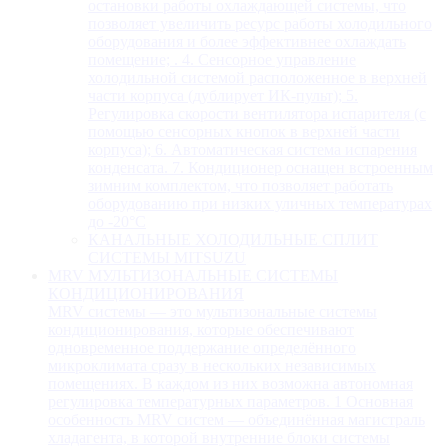
остановки работы охлаждающей системы, что
позволяет увеличить ресурс работы холодильного
оборудования и более эффективнее охлаждать
помещение; . 4. Сенсорное управление
холодильной системой расположенное в верхней
части корпуса (дублирует ИК-пульт); 5.
Регулировка скорости вентилятора испарителя (с
помощью сенсорных кнопок в верхней части
корпуса); 6. Автоматическая система испарения
конденсата. 7. Кондиционер оснащен встроенным
зимним комплектом, что позволяет работать
оборудованию при низких уличных температурах
до -20°С
КАНАЛЬНЫЕ ХОЛОДИЛЬНЫЕ СПЛИТ
СИСТЕМЫ MITSUZU
MRV МУЛЬТИЗОНАЛЬНЫЕ СИСТЕМЫ
КОНДИЦИОНИРОВАНИЯ
MRV системы — это мультизональные системы
кондиционирования, которые обеспечивают
одновременное поддержание определённого
микроклимата сразу в нескольких независимых
помещениях. В каждом из них возможна автономная
регулировка температурных параметров. 1 Основная
особенность MRV систем — объединённая магистраль
хладагента, в которой внутренние блоки системы