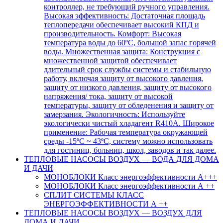
контроллер, не требующий ручного управления.
Высокая эффективность: Достаточная площадь
теплопередачи обеспечивает высокий КПД и
производительность. Комфорт: Высокая
температура воды до 60ºC, большой запас горячей
воды. Множественная защита: Конструкция с
множественной защитой обеспечивает
длительный срок службы системы и стабильную
работу, включая защиту от высокого давления,
защиту от низкого давления, защиту от высокого
напряжения/ тока, защиту от высокой
температуры, защиту от обледенения и защиту от
замерзания. Экологичность: Используйте
экологически чистый хладагент R410A. Широкое
применение: Рабочая температура окружающей
среды -15ºC ~ 43ºC, систему можно использовать
для гостиниц, больниц, школ, заводов и так далее.
ТЕПЛОВЫЕ НАСОСЫ ВОЗДУХ — ВОДА ДЛЯ ДОМА
И ДАЧИ
МОНОБЛОКИ Класс энергоэффективности А+++
МОНОБЛОКИ Класс энергоэффективности А ++
СПЛИТ СИСТЕМЫ КЛАСС
ЭНЕРГОЭФФЕКТИВНОСТИ А ++
ТЕПЛОВЫЕ НАСОСЫ ВОЗДУХ — ВОЗДУХ ДЛЯ
ДОМА И ДАЧИ