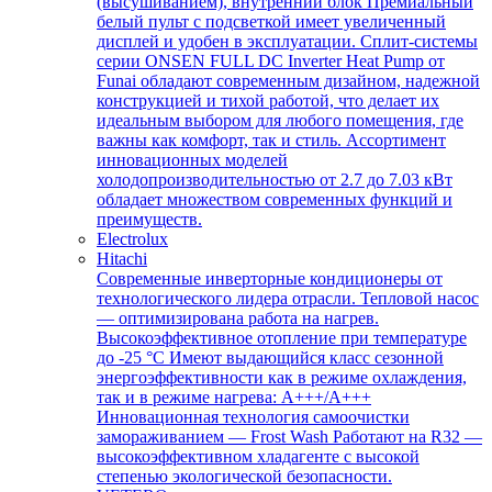
(высушиванием), внутренний блок Премиальный
белый пульт с подсветкой имеет увеличенный
дисплей и удобен в эксплуатации. Сплит-системы
серии ONSEN FULL DC Inverter Heat Pump от
Funai обладают современным дизайном, надежной
конструкцией и тихой работой, что делает их
идеальным выбором для любого помещения, где
важны как комфорт, так и стиль. Ассортимент
инновационных моделей
холодопроизводительностью от 2.7 до 7.03 кВт
обладает множеством современных функций и
преимуществ.
Electrolux
Hitachi
Современные инверторные кондиционеры от
технологического лидера отрасли. Тепловой насос
— оптимизирована работа на нагрев.
Высокоэффективное отопление при температуре
до -25 °С Имеют выдающийся класс сезонной
энергоэффективности как в режиме охлаждения,
так и в режиме нагрева: А+++/A+++
Инновационная технология самоочистки
замораживанием — Frost Wash Работают на R32 —
высокоэффективном хладагенте с высокой
степенью экологической безопасности.