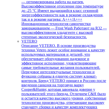
— оптимизирована работа на нагрев.
Высокоэффективное отопление при температуре
до -25 °С Имеют выдающийся класс сезонной
энергоэффективности как в режиме охлаждения,
так и в режиме нагрева: А+++/A+++
Инновационная технология самоочистки
замораживанием — Frost Wash Работают на R32 —
высокоэффективном хладагенте с высокой
степенью экологической безопасности.
VETERO
Описание VETERO. В основе производства
техники Vetero лежит особое внимание к качеству
используемых материалов и деталей, что
обеспечивает оборудованию надежное и
эффективное исполнение, удовлетворяющие
самые требовательные желания пользователей.
Передовое интеллектуальные технологии и
функции собраны в единую систему климат-
контроля. Бренд VETERO пришел в Россию после
введения санкция на торговую марку
Cooper&Hunter, которая завоевала доверие у
пользователей этого бренда. Отличием C&H было
и остается качество высокого уровня, собственные
технологии производства, отвечающие высокому
стандарту сборки и качеству комплектующих