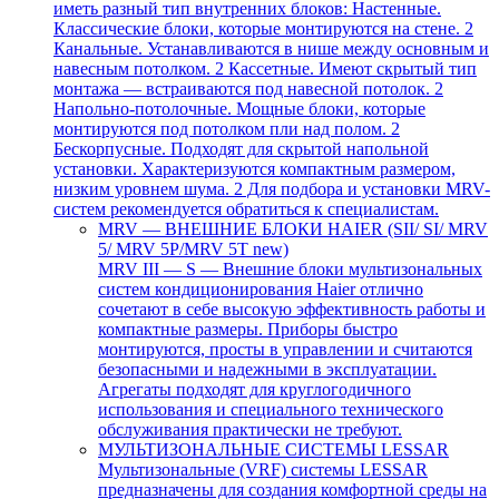
иметь разный тип внутренних блоков: Настенные.
Классические блоки, которые монтируются на стене. 2
Канальные. Устанавливаются в нише между основным и
навесным потолком. 2 Кассетные. Имеют скрытый тип
монтажа — встраиваются под навесной потолок. 2
Напольно-потолочные. Мощные блоки, которые
монтируются под потолком пли над полом. 2
Бескорпусные. Подходят для скрытой напольной
установки. Характеризуются компактным размером,
низким уровнем шума. 2 Для подбора и установки MRV-
систем рекомендуется обратиться к специалистам.
MRV — ВНЕШНИЕ БЛОКИ HAIER (SII/ SI/ MRV
5/ MRV 5P/MRV 5T new)
MRV III — S — Внешние блоки мультизональных
систем кондиционирования Haier отлично
сочетают в себе высокую эффективность работы и
компактные размеры. Приборы быстро
монтируются, просты в управлении и считаются
безопасными и надежными в эксплуатации.
Агрегаты подходят для круглогодичного
использования и специального технического
обслуживания практически не требуют.
МУЛЬТИЗОНАЛЬНЫЕ СИСТЕМЫ LESSAR
Мультизональные (VRF) системы LESSAR
предназначены для создания комфортной среды на