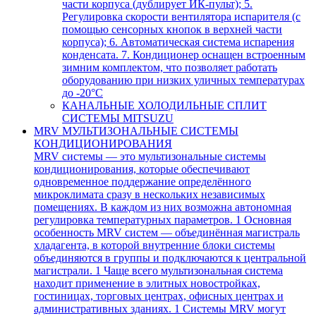
части корпуса (дублирует ИК-пульт); 5.
Регулировка скорости вентилятора испарителя (с
помощью сенсорных кнопок в верхней части
корпуса); 6. Автоматическая система испарения
конденсата. 7. Кондиционер оснащен встроенным
зимним комплектом, что позволяет работать
оборудованию при низких уличных температурах
до -20°С
КАНАЛЬНЫЕ ХОЛОДИЛЬНЫЕ СПЛИТ
СИСТЕМЫ MITSUZU
MRV МУЛЬТИЗОНАЛЬНЫЕ СИСТЕМЫ
КОНДИЦИОНИРОВАНИЯ
MRV системы — это мультизональные системы
кондиционирования, которые обеспечивают
одновременное поддержание определённого
микроклимата сразу в нескольких независимых
помещениях. В каждом из них возможна автономная
регулировка температурных параметров. 1 Основная
особенность MRV систем — объединённая магистраль
хладагента, в которой внутренние блоки системы
объединяются в группы и подключаются к центральной
магистрали. 1 Чаще всего мультизональная система
находит применение в элитных новостройках,
гостиницах, торговых центрах, офисных центрах и
административных зданиях. 1 Системы MRV могут