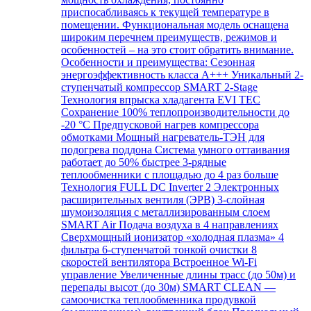
приспосабливаясь к текущей температуре в
помещении. Функциональная модель оснащена
широким перечнем преимуществ, режимов и
особенностей – на это стоит обратить внимание.
Особенности и преимущества: Сезонная
энергоэффективность класса А+++ Уникальный 2-
ступенчатый компрессор SMART 2-Stage
Технология впрыска хладагента EVI TEC
Сохранение 100% теплопроизводительности до
-20 °C Предпусковой нагрев компрессора
обмотками Мощный нагреватель-ТЭН для
подогрева поддона Система умного оттаивания
работает до 50% быстрее 3-рядные
теплообменники с площадью до 4 раз больше
Технология FULL DC Inverter 2 Электронных
расширительных вентиля (ЭРВ) 3-слойная
шумоизоляция с металлизированным слоем
SMART Air Подача воздуха в 4 направлениях
Сверхмощный ионизатор «холодная плазма» 4
фильтра 6-ступенчатой тонкой очистки 8
скоростей вентилятора Встроенное Wi-Fi
управление Увеличенные длины трасс (до 50м) и
перепады высот (до 30м) SMART CLEAN —
самоочистка теплообменника продувкой