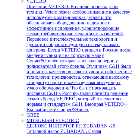
VETERO
Описание VETERO. В основе производства
техники Vetero лежит особое внимание к качеству
используемых материалов и деталей, что
обеспечивает оборудованию надежное и
эффективное исполнение, удовлетворяющие
самые требовательные желания пользователей.
Передовое интеллектуальные технологии и
функции собраны в единую систему климат-
контроля. Бренд VETERO пришел в Россию после
введения санкция на торговую марку
Cooper&Hunter, которая завоевала доверие у
пользователей этого бренда. Отличием C&H было
и остается качество высокого уровня, собственные
технологии производства, отвечающие высокому
стандарту сборки и качеству комплектующих
узлов оборудования. Что бы не прекращать
поставки C&H в Россию, было принято решение
создать бренд VETERO, который отвечает все
нормам и стандартам C&H. Выбирая VETERO –
Вы выбираете Cooper&Hunter.
GREE
MITSUBISHI ELECTRIC
ДЕЛЮКС ИНВЕРТОР FH ZUBADAN -25
Тепловой насос ZUBADAN . Самая