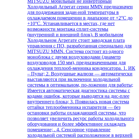
MITSUZU мобильный не инверторный
Холодильный Агрегат серии MMN предназначен
для поддержания задан-ной температуры в
охлаждаемом помещении в диапазоне от +2°С до
+10°С. Устанавливается в местах, где нет
возможности монтажа сплит-системы
(внутренний и внешний блок). В мобильном
Холодильном Агрегате стоит заводская плата
управления с ПО, разработанная специально для
MITSUZU MMN. Система состоит из одного
моноблока с двумя воздуховодами (диаметр
воздуховодов 150 мм), предназначенными для
охлаждения теплооб-менника конденсатора. 1. ИК
– Пульт; 2. Воздушные жалюзи — автоматически
выставляются при включении холодильной
системы в оптимальном, по-ложении для работы;
Имеется автоматическая диагностика системы с
кодами ошибок, которые выводятся на дис-плее
внутреннего блока; 3. Появилась новая система
оттайки теплообменника испарителя — без
остановки работы охлаждающей системы, что
позволяет увеличить ресурс работы холодильного
оборудования и более эффективнее охлаждать
помещение; . 4. Сенсорное управление
холодильной системой расположенное в верхней