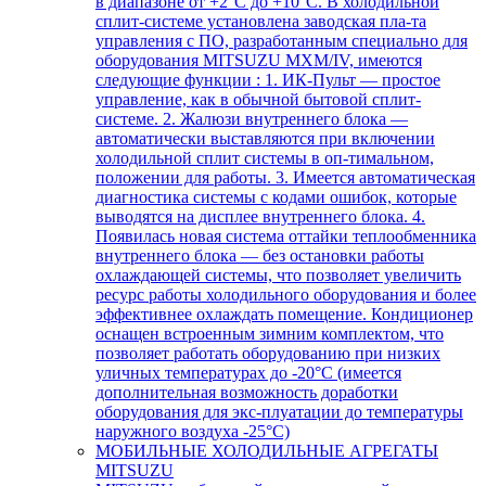
в диапазоне от +2°С до +10°С. В холодильной
сплит-системе установлена заводская пла-та
управления с ПО, разработанным специально для
оборудования MITSUZU MXM/IV, имеются
следующие функции : 1. ИК-Пульт — простое
управление, как в обычной бытовой сплит-
системе. 2. Жалюзи внутреннего блока —
автоматически выставляются при включении
холодильной сплит системы в оп-тимальном,
положении для работы. 3. Имеется автоматическая
диагностика системы с кодами ошибок, которые
выводятся на дисплее внутреннего блока. 4.
Появилась новая система оттайки теплообменника
внутреннего блока — без остановки работы
охлаждающей системы, что позволяет увеличить
ресурс работы холодильного оборудования и более
эффективнее охлаждать помещение. Кондиционер
оснащен встроенным зимним комплектом, что
позволяет работать оборудованию при низких
уличных температурах до -20°С (имеется
дополнительная возможность доработки
оборудования для экс-плуатации до температуры
наружного воздуха -25°С)
МОБИЛЬНЫЕ ХОЛОДИЛЬНЫЕ АГРЕГАТЫ
MITSUZU