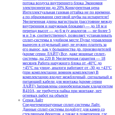
потока воздуха внутреннего блока Экономия
электроэнергии до 20% Конкурентная цена
Интеллектуальная газовая оттайка не по времени,
а по образовании снеговой шубы на испарителе!
Увеличенная длина магистрали (расстояние между
внутренним и наружным блоками) — до 18 м и
перепад высот — до 6 м (у аналогов — не более 5
м и 3 м, соответственно), позволяет устанавливать
сплит-системы в удобном месте Пульт управления
вынесен в отдельный щит, не нужно платить за
его вынос, как у большинства др. производителей
(кроме серии ЛАЙТ) Все, даже мощные сплит-
системы, на 220 В Увеличенная гарантия — 18
месяцев Работа наружного блока от -40°С до
+45°С на улице, аналоги работают от -30 до +43°С
(при комплектации зимним комплектом) В
комплектацию входит межблочный, сигнальный и
питающий кабели для монтажа (кроме серии
ЛАЙТ) Заправлены озонобезопасным хладагентом
R410A, не требуется пайка при монтаже, нет
огневых работ на объекте
Серия Лайт
Среднетемпературные сплит-системы Лайт.
Данные сплит-системы подойдут для камер со
стеклянным фронтом, а также в помещения, где