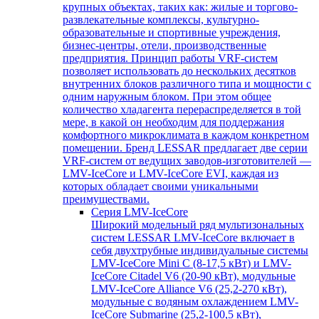
крупных объектах, таких как: жилые и торгово-
развлекательные комплексы, культурно-
образовательные и спортивные учреждения,
бизнес-центры, отели, производственные
предприятия. Принцип работы VRF-систем
позволяет использовать до нескольких десятков
внутренних блоков различного типа и мощности с
одним наружным блоком. При этом общее
количество хладагента перераспределяется в той
мере, в какой он необходим для поддержания
комфортного микроклимата в каждом конкретном
помещении. Бренд LESSAR предлагает две серии
VRF-систем от ведущих заводов-изготовителей —
LMV-IceCore и LMV-IceCore EVI, каждая из
которых обладает своими уникальными
преимуществами.
Серия LMV-IceCore
Широкий модельный ряд мультизональных
систем LESSAR LMV-IceCore включает в
себя двухтрубные индивидуальные системы
LMV-IceCore Mini C (8-17,5 кВт) и LMV-
IceCore Citadel V6 (20-90 кВт), модульные
LMV-IceCore Alliance V6 (25,2-270 кВт),
модульные с водяным охлаждением LMV-
IceCore Submarine (25,2-100,5 кВт),