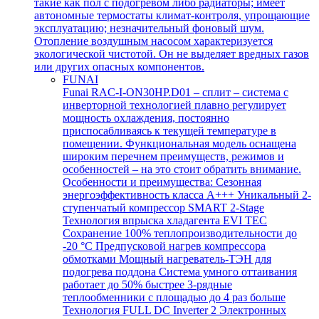
такие как пол с подогревом либо радиаторы; имеет
автономные термостаты климат-контроля, упрощающие
эксплуатацию; незначительный фоновый шум.
Отопление воздушным насосом характеризуется
экологической чистотой. Он не выделяет вредных газов
или других опасных компонентов.
FUNAI
Funai RAC-I-ON30HP.D01 – сплит – система с
инверторной технологией плавно регулирует
мощность охлаждения, постоянно
приспосабливаясь к текущей температуре в
помещении. Функциональная модель оснащена
широким перечнем преимуществ, режимов и
особенностей – на это стоит обратить внимание.
Особенности и преимущества: Сезонная
энергоэффективность класса А+++ Уникальный 2-
ступенчатый компрессор SMART 2-Stage
Технология впрыска хладагента EVI TEC
Сохранение 100% теплопроизводительности до
-20 °C Предпусковой нагрев компрессора
обмотками Мощный нагреватель-ТЭН для
подогрева поддона Система умного оттаивания
работает до 50% быстрее 3-рядные
теплообменники с площадью до 4 раз больше
Технология FULL DC Inverter 2 Электронных