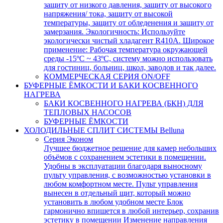
защиту от низкого давления, защиту от высокого
напряжения/ тока, защиту от высокой
температуры, защиту от обледенения и защиту от
замерзания. Экологичность: Используйте
экологически чистый хладагент R410A. Широкое
применение: Рабочая температура окружающей
среды -15ºC ~ 43ºC, систему можно использовать
для гостиниц, больниц, школ, заводов и так далее.
КОММЕРЧЕСКАЯ СЕРИЯ ON/OFF
БУФЕРНЫЕ ЁМКОСТИ И БАКИ КОСВЕННОГО
НАГРЕВА
БАКИ КОСВЕННОГО НАГРЕВА (БКН) ДЛЯ
ТЕПЛОВЫХ НАСОСОВ
БУФЕРНЫЕ ЁМКОСТИ
ХОЛОДИЛЬНЫЕ СПЛИТ СИСТЕМЫ Belluna
Серия Эконом
Лучшее бюджетное решение для камер небольших
объёмов с сохранением эстетики в помещении.
Удобны в эксплуатации благодаря выносному
пульту управления, с возможностью установки в
любом комфортном месте. Пульт управления
вынесен в отдельный щит, который можно
установить в любом удобном месте Блок
гармонично впишется в любой интерьер, сохранив
эстетику в помещении Изменение направления