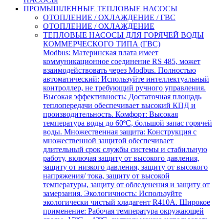
ПРОМЫШЛЕННЫЕ ТЕПЛОВЫЕ НАСОСЫ
ОТОПЛЕНИЕ / ОХЛАЖДЕНИЕ / ГВС
ОТОПЛЕНИЕ / ОХЛАЖДЕНИЕ
ТЕПЛОВЫЕ НАСОСЫ ДЛЯ ГОРЯЧЕЙ ВОДЫ
КОММЕРЧЕСКОГО ТИПА (ГВС)
Modbus: Материнская плата имеет
коммуникационное соединение RS 485, может
взаимодействовать через Modbus. Полностью
автоматический: Используйте интеллектуальный
контроллер, не требующий ручного управления.
Высокая эффективность: Достаточная площадь
теплопередачи обеспечивает высокий КПД и
производительность. Комфорт: Высокая
температура воды до 60ºC, большой запас горячей
воды. Множественная защита: Конструкция с
множественной защитой обеспечивает
длительный срок службы системы и стабильную
работу, включая защиту от высокого давления,
защиту от низкого давления, защиту от высокого
напряжения/ тока, защиту от высокой
температуры, защиту от обледенения и защиту от
замерзания. Экологичность: Используйте
экологически чистый хладагент R410A. Широкое
применение: Рабочая температура окружающей