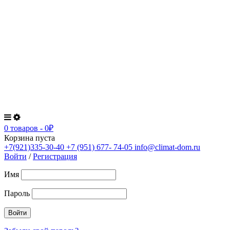
0 товаров
-
0
₽
Корзина пуста
+7(921)335-30-40
+7 (951) 677- 74-05
info@climat-dom.ru
Войти
/
Регистрация
Имя
Пароль