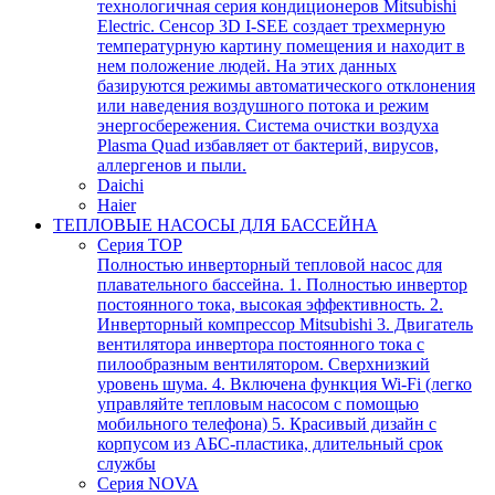
технологичная серия кондиционеров Mitsubishi
Electric. Сенсор 3D I-SEE создает трехмерную
температурную картину помещения и находит в
нем положение людей. На этих данных
базируются режимы автоматического отклонения
или наведения воздушного потока и режим
энергосбережения. Система очистки воздуха
Plasma Quad избавляет от бактерий, вирусов,
аллергенов и пыли.
Daichi
Haier
ТЕПЛОВЫЕ НАСОСЫ ДЛЯ БАССЕЙНА
Серия TOP
Полностью инверторный тепловой насос для
плавательного бассейна. 1. Полностью инвертор
постоянного тока, высокая эффективность. 2.
Инверторный компрессор Mitsubishi 3. Двигатель
вентилятора инвертора постоянного тока с
пилообразным вентилятором. Сверхнизкий
уровень шума. 4. Включена функция Wi-Fi (легко
управляйте тепловым насосом с помощью
мобильного телефона) 5. Красивый дизайн с
корпусом из АБС-пластика, длительный срок
службы
Серия NOVA