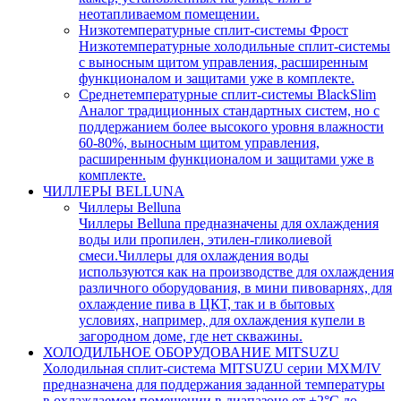
неотапливаемом помещении.
Низкотемпературные сплит-системы Фрост
Низкотемпературные холодильные сплит-системы
с выносным щитом управления, расширенным
функционалом и защитами уже в комплекте.
Среднетемпературные сплит-системы BlackSlim
Аналог традиционных стандартных систем, но с
поддержанием более высокого уровня влажности
60-80%, выносным щитом управления,
расширенным функционалом и защитами уже в
комплекте.
ЧИЛЛЕРЫ BELLUNA
Чиллеры Belluna
Чиллеры Belluna предназначены для охлаждения
воды или пропилен, этилен-гликолиевой
смеси.Чиллеры для охлаждения воды
используются как на производстве для охлаждения
различного оборудования, в мини пивоварнях, для
охлаждение пива в ЦКТ, так и в бытовых
условиях, например, для охлаждения купели в
загородном доме, где нет скважины.
ХОЛОДИЛЬНОЕ ОБОРУДОВАНИЕ MITSUZU
Холодильная сплит-система MITSUZU серии MXM/IV
предназначена для поддержания заданной температуры
в охлаждаемом помещении в диапазоне от +2°С до