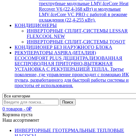
трехтрубные модульные LMV-IceCore Heat
Recover V6 (22,4-168 кВт) и модульные
LMV-IceCore VC PRO с работой в режиме
охлаждения (22,4-255 кВт).
КОНДИЦИОНЕРЫ
ИНВЕРТОРНЫЕ СПЛИТ-СИСТЕМЫ LESSAR
FLEXCOOL NEW
ИНВЕРТОРНЫЕ СПЛИТ-СИСТЕМЫ TOSOT
КОНДИЦИОНЕР БЕЗ НАРУЖНОГО БЛОКА
РЕКУПЕРАТОРЫ ASPIRA (ИТАЛИЯ)
ECOCOMFORT PLUS ДЕЦЕНТРАЛИЗОВАННАЯ
БЕСПРОВОДНАЯ ПРИТОЧНО-ВЫТЯЖНАЯ
УСТАНОВКА С РЕКУПЕРАЦИЕЙ ТЕПЛА. Третье
поколение, где управление происходит с помощью ИК
пульта, разработанного для быстрой работы системы и
простоты её использования.
0 товаров
-
0
₽
Корзина пуста
Наш ассортимент
ИНВЕРТОРНЫЕ ГЕОТЕРМАЛЬНЫЕ ТЕПЛОВЫЕ
НАСОСЫ