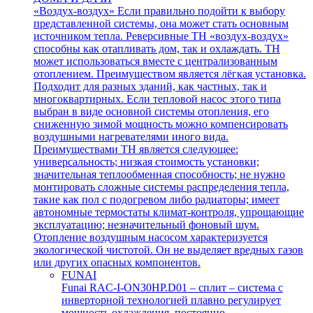
«Воздух-воздух» Если правильно подойти к выбору
представленной системы, она может стать основным
источником тепла. Реверсивные ТН «воздух-воздух»
способны как отапливать дом, так и охлаждать. ТН
может использоваться вместе с централизованным
отоплением. Преимуществом является лёгкая установка.
Подходит для разных зданий, как частных, так и
многоквартирных. Если тепловой насос этого типа
выбран в виде основной системы отопления, его
сниженную зимой мощность можно компенсировать
воздушными нагревателями иного вида.
Преимуществами ТН является следующее:
универсальность; низкая стоимость установки;
значительная теплообменная способность; не нужно
монтировать сложные системы распределения тепла,
такие как пол с подогревом либо радиаторы; имеет
автономные термостаты климат-контроля, упрощающие
эксплуатацию; незначительный фоновый шум.
Отопление воздушным насосом характеризуется
экологической чистотой. Он не выделяет вредных газов
или других опасных компонентов.
FUNAI
Funai RAC-I-ON30HP.D01 – сплит – система с
инверторной технологией плавно регулирует
мощность охлаждения, постоянно