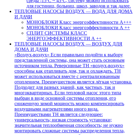
среды -15ºC ~ 43ºC, систему можно использовать
для гостиниц, больниц, школ, заводов и так далее.
ТЕПЛОВЫЕ НАСОСЫ ВОЗДУХ — ВОДА ДЛЯ ДОМА
И ДАЧИ
МОНОБЛОКИ Класс энергоэффективности А+++
МОНОБЛОКИ Класс энергоэффективности А ++
СПЛИТ СИСТЕМЫ КЛАСС
ЭНЕРГОЭФФЕКТИВНОСТИ А ++
ТЕПЛОВЫЕ НАСОСЫ ВОЗДУХ — ВОЗДУХ ДЛЯ
ДОМА И ДАЧИ
«Воздух-воздух» Если правильно подойти к выбору
представленной системы, она может стать основным
источником тепла. Реверсивные ТН «воздух-воздух»
способны как отапливать дом, так и охлаждать. ТН
может использоваться вместе с централизованным
отоплением. Преимуществом является лёгкая установка.
Подходит для разных зданий, как частных, так и
многоквартирных. Если тепловой насос этого типа
выбран в виде основной системы отопления, его
сниженную зимой мощность можно компенсировать
воздушными нагревателями иного вида.
Преимуществами ТН является следующее:
универсальность; низкая стоимость установки;
значительная теплообменная способность; не нужно
монтировать сложные системы распределения тепла,