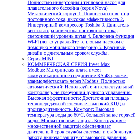
Полностью инверторный тепловой насос для
плавательного бассейна (серия Nova)
Металлический корпус 1. Полностью инвертор
постоянного тока, высокая эффективность 2.
Инверторный компрессор Toshiba 3. Двигатель
вентилятора инвертора постоянного тока,
сверхнизкий уровень шума 4. Включена функция
Wi-Fi (легко управляйте тепловым насосом с
помощью мобильного телефона) 5. Красивый
дизайн с длительным сроком службы.
Серия MINI
КОММЕРЧЕСКАЯ СЕРИЯ Inver-Max
Modbus: Материнская плата имеет
коммуникационное соединение RS 485, может
взаимодействовать через Modbus. Полностью
автоматический: Используйте интеллектуальный
контроллер, не требующий ручного управления.
Высокая эффективность: Достаточная площадь
теплопередачи обеспечивает высокий КПД и
производительность. Комфорт: Высокая
температура воды до 60ºC, большой запас горячей
воды. Множественная защита: Конструкция с
множественной защитой обеспечивает
длительный срок службы системы и стабильную
работу, включая защиту от высокого давления,