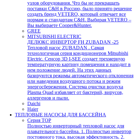
узлов оборудования. Что бы не прекращать
поставки C&H в Россию, было принято решение
создать бренд VETERO, который отвечает все
нормам и стандартам C&H. Выбирая VETERO –
Вы выбираете Cooper&Hunter.
GREE
MITSUBISHI ELECTRIC
ДЕЛЮКС ИНВЕРТОР FH ZUBADAN -25
Тепловой насос ZUBADAN . Самая
технологичная серия кондиционеров Mitsubishi
Electric. Сенсор 3D I-SEE создает трехмерную
температурную картину помещения и находит в
нем положение людей. На этих данных
базируются режимы автоматического отклонения
или наведения воздушного потока и режим
энергосбережения. Система очистки воздуха
Plasma Quad избавляет от бактерий, вирусов,
аллергенов и пыли.
Daichi
Haier
ТЕПЛОВЫЕ НАСОСЫ ДЛЯ БАССЕЙНА
Серия TOP
Полностью инверторный тепловой насос для
плавательного бассейна. 1. Полностью инвертор
постоянного тока, высокая эффективность. 2.