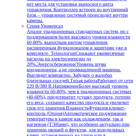
нет места для установки выносного щита
управления. Контроллер встроен во внутренний
блок – управление системой происходит внутри
камеры.
Серия Универсал
Аналог традиционных стандартных систем, но с
поддержанием более высокого уровня влажности
60-80%, выносным щитом управления,
расширенным функционалом и защитами уже в
комплекте. ТехнологииСнижают ежемесячные
расходы на электроэнергию до
20%.ЭнергосбережениеУровень шума
кондиционера, а не промышленной машины.
Выглядит компактно. Забудьте о жалобах
бдительных соседей.Тихая работаРаботают от сети
220 В/380 В.НапряжениеБолее высокий уровень
влажности 60-80%, чем в традиционных системах
(40-60%), предотвратит усушку продукта, потерю
его веса, сохранит качество продукта и увеличит
срок его хранения.ВлажностьФункция климат-
контроль (Опция)Автоматическое поддержание
температуры в камере как охлаждением, так и
нагревом (ТЭНами), что особенно актуально при
хранении овощей и фруктов, для холодильных
камер, установленных на улице или в