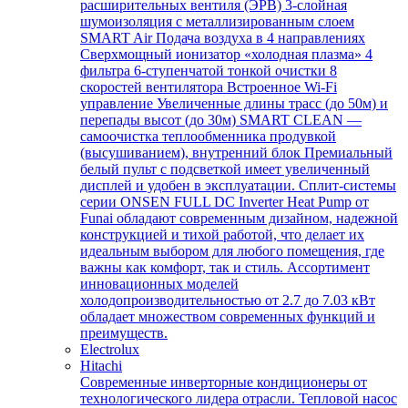
расширительных вентиля (ЭРВ) 3-слойная
шумоизоляция с металлизированным слоем
SMART Air Подача воздуха в 4 направлениях
Сверхмощный ионизатор «холодная плазма» 4
фильтра 6-ступенчатой тонкой очистки 8
скоростей вентилятора Встроенное Wi-Fi
управление Увеличенные длины трасс (до 50м) и
перепады высот (до 30м) SMART CLEAN —
самоочистка теплообменника продувкой
(высушиванием), внутренний блок Премиальный
белый пульт с подсветкой имеет увеличенный
дисплей и удобен в эксплуатации. Сплит-системы
серии ONSEN FULL DC Inverter Heat Pump от
Funai обладают современным дизайном, надежной
конструкцией и тихой работой, что делает их
идеальным выбором для любого помещения, где
важны как комфорт, так и стиль. Ассортимент
инновационных моделей
холодопроизводительностью от 2.7 до 7.03 кВт
обладает множеством современных функций и
преимуществ.
Electrolux
Hitachi
Современные инверторные кондиционеры от
технологического лидера отрасли. Тепловой насос