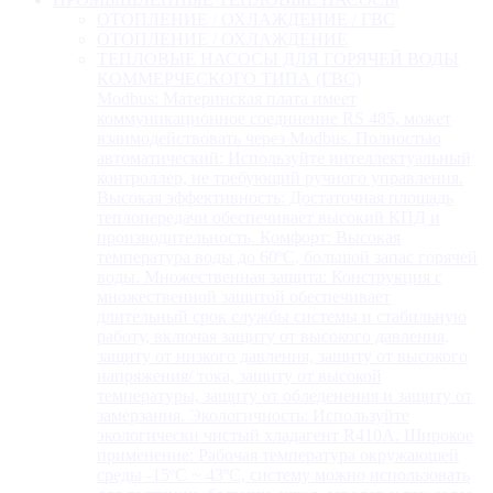
ОТОПЛЕНИЕ / ОХЛАЖДЕНИЕ / ГВС
ОТОПЛЕНИЕ / ОХЛАЖДЕНИЕ
ТЕПЛОВЫЕ НАСОСЫ ДЛЯ ГОРЯЧЕЙ ВОДЫ
КОММЕРЧЕСКОГО ТИПА (ГВС)
Modbus: Материнская плата имеет
коммуникационное соединение RS 485, может
взаимодействовать через Modbus. Полностью
автоматический: Используйте интеллектуальный
контроллер, не требующий ручного управления.
Высокая эффективность: Достаточная площадь
теплопередачи обеспечивает высокий КПД и
производительность. Комфорт: Высокая
температура воды до 60ºC, большой запас горячей
воды. Множественная защита: Конструкция с
множественной защитой обеспечивает
длительный срок службы системы и стабильную
работу, включая защиту от высокого давления,
защиту от низкого давления, защиту от высокого
напряжения/ тока, защиту от высокой
температуры, защиту от обледенения и защиту от
замерзания. Экологичность: Используйте
экологически чистый хладагент R410A. Широкое
применение: Рабочая температура окружающей
среды -15ºC ~ 43ºC, систему можно использовать