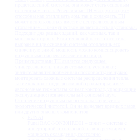
представленной системы, она может стать основным
источником тепла. Реверсивные ТН «воздух-воздух»
способны как отапливать дом, так и охлаждать. ТН
может использоваться вместе с централизованным
отоплением. Преимуществом является лёгкая установка.
Подходит для разных зданий, как частных, так и
многоквартирных. Если тепловой насос этого типа
выбран в виде основной системы отопления, его
сниженную зимой мощность можно компенсировать
воздушными нагревателями иного вида.
Преимуществами ТН является следующее:
универсальность; низкая стоимость установки;
значительная теплообменная способность; не нужно
монтировать сложные системы распределения тепла,
такие как пол с подогревом либо радиаторы; имеет
автономные термостаты климат-контроля, упрощающие
эксплуатацию; незначительный фоновый шум.
Отопление воздушным насосом характеризуется
экологической чистотой. Он не выделяет вредных газов
или других опасных компонентов.
FUNAI
Funai RAC-I-ON30HP.D01 – сплит – система с
инверторной технологией плавно регулирует
мощность охлаждения, постоянно
приспосабливаясь к текущей температуре в