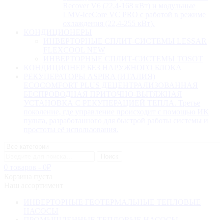
Recover V6 (22,4-168 кВт) и модульные
LMV-IceCore VC PRO с работой в режиме
охлаждения (22,4-255 кВт).
КОНДИЦИОНЕРЫ
ИНВЕРТОРНЫЕ СПЛИТ-СИСТЕМЫ LESSAR
FLEXCOOL NEW
ИНВЕРТОРНЫЕ СПЛИТ-СИСТЕМЫ TOSOT
КОНДИЦИОНЕР БЕЗ НАРУЖНОГО БЛОКА
РЕКУПЕРАТОРЫ ASPIRA (ИТАЛИЯ)
ECOCOMFORT PLUS ДЕЦЕНТРАЛИЗОВАННАЯ
БЕСПРОВОДНАЯ ПРИТОЧНО-ВЫТЯЖНАЯ
УСТАНОВКА С РЕКУПЕРАЦИЕЙ ТЕПЛА. Третье
поколение, где управление происходит с помощью ИК
пульта, разработанного для быстрой работы системы и
простоты её использования.
0 товаров
-
0
₽
Корзина пуста
Наш ассортимент
ИНВЕРТОРНЫЕ ГЕОТЕРМАЛЬНЫЕ ТЕПЛОВЫЕ
НАСОСЫ
ПРОМЫШЛЕННЫЕ ТЕПЛОВЫЕ НАСОСЫ