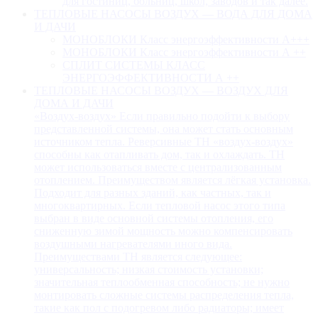
для гостиниц, больниц, школ, заводов и так далее.
ТЕПЛОВЫЕ НАСОСЫ ВОЗДУХ — ВОДА ДЛЯ ДОМА
И ДАЧИ
МОНОБЛОКИ Класс энергоэффективности А+++
МОНОБЛОКИ Класс энергоэффективности А ++
СПЛИТ СИСТЕМЫ КЛАСС
ЭНЕРГОЭФФЕКТИВНОСТИ А ++
ТЕПЛОВЫЕ НАСОСЫ ВОЗДУХ — ВОЗДУХ ДЛЯ
ДОМА И ДАЧИ
«Воздух-воздух» Если правильно подойти к выбору
представленной системы, она может стать основным
источником тепла. Реверсивные ТН «воздух-воздух»
способны как отапливать дом, так и охлаждать. ТН
может использоваться вместе с централизованным
отоплением. Преимуществом является лёгкая установка.
Подходит для разных зданий, как частных, так и
многоквартирных. Если тепловой насос этого типа
выбран в виде основной системы отопления, его
сниженную зимой мощность можно компенсировать
воздушными нагревателями иного вида.
Преимуществами ТН является следующее:
универсальность; низкая стоимость установки;
значительная теплообменная способность; не нужно
монтировать сложные системы распределения тепла,
такие как пол с подогревом либо радиаторы; имеет