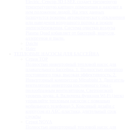
Electric. Сенсор 3D I-SEE создает трехмерную
температурную картину помещения и находит в
нем положение людей. На этих данных
базируются режимы автоматического отклонения
или наведения воздушного потока и режим
энергосбережения. Система очистки воздуха
Plasma Quad избавляет от бактерий, вирусов,
аллергенов и пыли.
Daichi
Haier
ТЕПЛОВЫЕ НАСОСЫ ДЛЯ БАССЕЙНА
Серия TOP
Полностью инверторный тепловой насос для
плавательного бассейна. 1. Полностью инвертор
постоянного тока, высокая эффективность. 2.
Инверторный компрессор Mitsubishi 3. Двигатель
вентилятора инвертора постоянного тока с
пилообразным вентилятором. Сверхнизкий
уровень шума. 4. Включена функция Wi-Fi (легко
управляйте тепловым насосом с помощью
мобильного телефона) 5. Красивый дизайн с
корпусом из АБС-пластика, длительный срок
службы
Серия NOVA
Полностью инверторный тепловой насос для