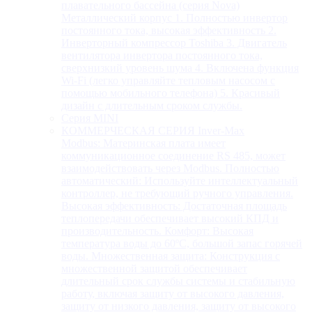
плавательного бассейна (серия Nova)
Металлический корпус 1. Полностью инвертор
постоянного тока, высокая эффективность 2.
Инверторный компрессор Toshiba 3. Двигатель
вентилятора инвертора постоянного тока,
сверхнизкий уровень шума 4. Включена функция
Wi-Fi (легко управляйте тепловым насосом с
помощью мобильного телефона) 5. Красивый
дизайн с длительным сроком службы.
Серия MINI
КОММЕРЧЕСКАЯ СЕРИЯ Inver-Max
Modbus: Материнская плата имеет
коммуникационное соединение RS 485, может
взаимодействовать через Modbus. Полностью
автоматический: Используйте интеллектуальный
контроллер, не требующий ручного управления.
Высокая эффективность: Достаточная площадь
теплопередачи обеспечивает высокий КПД и
производительность. Комфорт: Высокая
температура воды до 60ºC, большой запас горячей
воды. Множественная защита: Конструкция с
множественной защитой обеспечивает
длительный срок службы системы и стабильную
работу, включая защиту от высокого давления,
защиту от низкого давления, защиту от высокого