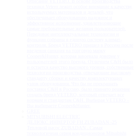
Описание VETERO. В основе производства
техники Vetero лежит особое внимание к качеству
используемых материалов и деталей, что
обеспечивает оборудованию надежное и
эффективное исполнение, удовлетворяющие
самые требовательные желания пользователей.
Передовое интеллектуальные технологии и
функции собраны в единую систему климат-
контроля. Бренд VETERO пришел в Россию после
введения санкция на торговую марку
Cooper&Hunter, которая завоевала доверие у
пользователей этого бренда. Отличием C&H было
и остается качество высокого уровня, собственные
технологии производства, отвечающие высокому
стандарту сборки и качеству комплектующих
узлов оборудования. Что бы не прекращать
поставки C&H в Россию, было принято решение
создать бренд VETERO, который отвечает все
нормам и стандартам C&H. Выбирая VETERO –
Вы выбираете Cooper&Hunter.
GREE
MITSUBISHI ELECTRIC
ДЕЛЮКС ИНВЕРТОР FH ZUBADAN -25
Тепловой насос ZUBADAN . Самая
технологичная серия кондиционеров Mitsubishi