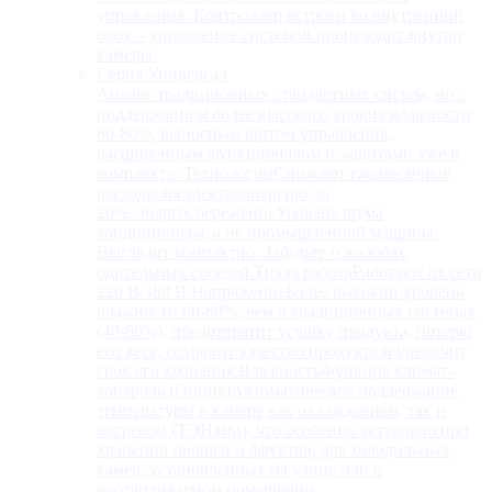
управления. Контроллер встроен во внутренний
блок – управление системой происходит внутри
камеры.
Серия Универсал
Аналог традиционных стандартных систем, но с
поддержанием более высокого уровня влажности
60-80%, выносным щитом управления,
расширенным функционалом и защитами уже в
комплекте. ТехнологииСнижают ежемесячные
расходы на электроэнергию до
20%.ЭнергосбережениеУровень шума
кондиционера, а не промышленной машины.
Выглядит компактно. Забудьте о жалобах
бдительных соседей.Тихая работаРаботают от сети
220 В/380 В.НапряжениеБолее высокий уровень
влажности 60-80%, чем в традиционных системах
(40-60%), предотвратит усушку продукта, потерю
его веса, сохранит качество продукта и увеличит
срок его хранения.ВлажностьФункция климат-
контроль (Опция)Автоматическое поддержание
температуры в камере как охлаждением, так и
нагревом (ТЭНами), что особенно актуально при
хранении овощей и фруктов, для холодильных
камер, установленных на улице или в
неотапливаемом помещении.