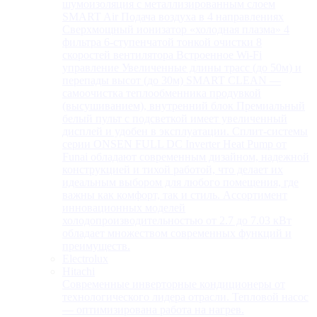
шумоизоляция с металлизированным слоем
SMART Air Подача воздуха в 4 направлениях
Сверхмощный ионизатор «холодная плазма» 4
фильтра 6-ступенчатой тонкой очистки 8
скоростей вентилятора Встроенное Wi-Fi
управление Увеличенные длины трасс (до 50м) и
перепады высот (до 30м) SMART CLEAN —
самоочистка теплообменника продувкой
(высушиванием), внутренний блок Премиальный
белый пульт с подсветкой имеет увеличенный
дисплей и удобен в эксплуатации. Сплит-системы
серии ONSEN FULL DC Inverter Heat Pump от
Funai обладают современным дизайном, надежной
конструкцией и тихой работой, что делает их
идеальным выбором для любого помещения, где
важны как комфорт, так и стиль. Ассортимент
инновационных моделей
холодопроизводительностью от 2.7 до 7.03 кВт
обладает множеством современных функций и
преимуществ.
Electrolux
Hitachi
Современные инверторные кондиционеры от
технологического лидера отрасли. Тепловой насос
— оптимизирована работа на нагрев.