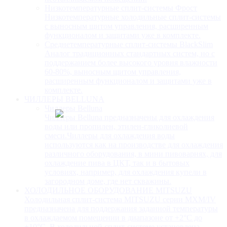
Низкотемпературные сплит-системы Фрост
Низкотемпературные холодильные сплит-системы
с выносным щитом управления, расширенным
функционалом и защитами уже в комплекте.
Среднетемпературные сплит-системы BlackSlim
Аналог традиционных стандартных систем, но с
поддержанием более высокого уровня влажности
60-80%, выносным щитом управления,
расширенным функционалом и защитами уже в
комплекте.
ЧИЛЛЕРЫ BELLUNA
Чиллеры Belluna
Чиллеры Belluna предназначены для охлаждения
воды или пропилен, этилен-гликолиевой
смеси.Чиллеры для охлаждения воды
используются как на производстве для охлаждения
различного оборудования, в мини пивоварнях, для
охлаждение пива в ЦКТ, так и в бытовых
условиях, например, для охлаждения купели в
загородном доме, где нет скважины.
ХОЛОДИЛЬНОЕ ОБОРУДОВАНИЕ MITSUZU
Холодильная сплит-система MITSUZU серии MXM/IV
предназначена для поддержания заданной температуры
в охлаждаемом помещении в диапазоне от +2°С до
+10°С. В холодильной сплит-системе установлена