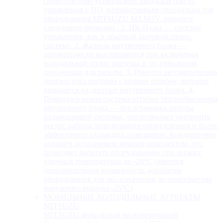
сплит-системе установлена заводская пла-та
управления с ПО, разработанным специально для
оборудования MITSUZU MXM/IV, имеются
следующие функции : 1. ИК-Пульт — простое
управление, как в обычной бытовой сплит-
системе. 2. Жалюзи внутреннего блока —
автоматически выставляются при включении
холодильной сплит системы в оп-тимальном,
положении для работы. 3. Имеется автоматическая
диагностика системы с кодами ошибок, которые
выводятся на дисплее внутреннего блока. 4.
Появилась новая система оттайки теплообменника
внутреннего блока — без остановки работы
охлаждающей системы, что позволяет увеличить
ресурс работы холодильного оборудования и более
эффективнее охлаждать помещение. Кондиционер
оснащен встроенным зимним комплектом, что
позволяет работать оборудованию при низких
уличных температурах до -20°С (имеется
дополнительная возможность доработки
оборудования для экс-плуатации до температуры
наружного воздуха -25°С)
МОБИЛЬНЫЕ ХОЛОДИЛЬНЫЕ АГРЕГАТЫ
MITSUZU
MITSUZU мобильный не инверторный