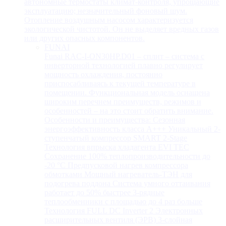
автономные термостаты климат-контроля, упрощающие
эксплуатацию; незначительный фоновый шум.
Отопление воздушным насосом характеризуется
экологической чистотой. Он не выделяет вредных газов
или других опасных компонентов.
FUNAI
Funai RAC-I-ON30HP.D01 – сплит – система с
инверторной технологией плавно регулирует
мощность охлаждения, постоянно
приспосабливаясь к текущей температуре в
помещении. Функциональная модель оснащена
широким перечнем преимуществ, режимов и
особенностей – на это стоит обратить внимание.
Особенности и преимущества: Сезонная
энергоэффективность класса А+++ Уникальный 2-
ступенчатый компрессор SMART 2-Stage
Технология впрыска хладагента EVI TEC
Сохранение 100% теплопроизводительности до
-20 °C Предпусковой нагрев компрессора
обмотками Мощный нагреватель-ТЭН для
подогрева поддона Система умного оттаивания
работает до 50% быстрее 3-рядные
теплообменники с площадью до 4 раз больше
Технология FULL DC Inverter 2 Электронных
расширительных вентиля (ЭРВ) 3-слойная