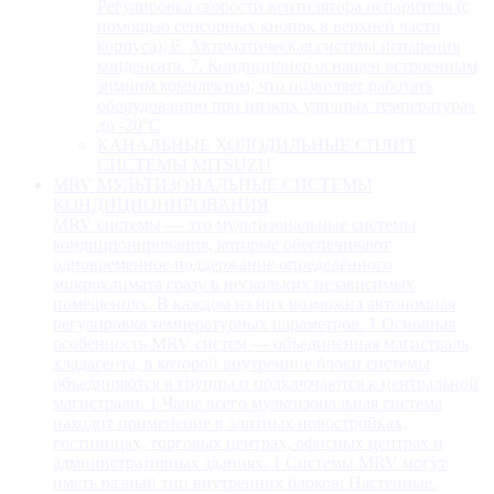
Регулировка скорости вентилятора испарителя (с
помощью сенсорных кнопок в верхней части
корпуса); 6. Автоматическая система испарения
конденсата. 7. Кондиционер оснащен встроенным
зимним комплектом, что позволяет работать
оборудованию при низких уличных температурах
до -20°С
КАНАЛЬНЫЕ ХОЛОДИЛЬНЫЕ СПЛИТ
СИСТЕМЫ MITSUZU
MRV МУЛЬТИЗОНАЛЬНЫЕ СИСТЕМЫ
КОНДИЦИОНИРОВАНИЯ
MRV системы — это мультизональные системы
кондиционирования, которые обеспечивают
одновременное поддержание определённого
микроклимата сразу в нескольких независимых
помещениях. В каждом из них возможна автономная
регулировка температурных параметров. 1 Основная
особенность MRV систем — объединённая магистраль
хладагента, в которой внутренние блоки системы
объединяются в группы и подключаются к центральной
магистрали. 1 Чаще всего мультизональная система
находит применение в элитных новостройках,
гостиницах, торговых центрах, офисных центрах и
административных зданиях. 1 Системы MRV могут
иметь разный тип внутренних блоков: Настенные.