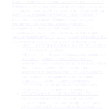
Классические блоки, которые монтируются на стене. 2
Канальные. Устанавливаются в нише между основным и
навесным потолком. 2 Кассетные. Имеют скрытый тип
монтажа — встраиваются под навесной потолок. 2
Напольно-потолочные. Мощные блоки, которые
монтируются под потолком пли над полом. 2
Бескорпусные. Подходят для скрытой напольной
установки. Характеризуются компактным размером,
низким уровнем шума. 2 Для подбора и установки MRV-
систем рекомендуется обратиться к специалистам.
MRV — ВНЕШНИЕ БЛОКИ HAIER (SII/ SI/ MRV
5/ MRV 5P/MRV 5T new)
MRV III — S — Внешние блоки мультизональных
систем кондиционирования Haier отлично
сочетают в себе высокую эффективность работы и
компактные размеры. Приборы быстро
монтируются, просты в управлении и считаются
безопасными и надежными в эксплуатации.
Агрегаты подходят для круглогодичного
использования и специального технического
обслуживания практически не требуют.
МУЛЬТИЗОНАЛЬНЫЕ СИСТЕМЫ LESSAR
Мультизональные (VRF) системы LESSAR
предназначены для создания комфортной среды на
крупных объектах, таких как: жилые и торгово-