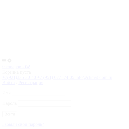
0 товаров
-
0
₽
Корзина пуста
+7(921)335-30-40
+7 (951) 677- 74-05
info@climat-dom.ru
Войти
/
Регистрация
Имя
Пароль
Забыли свой пароль?