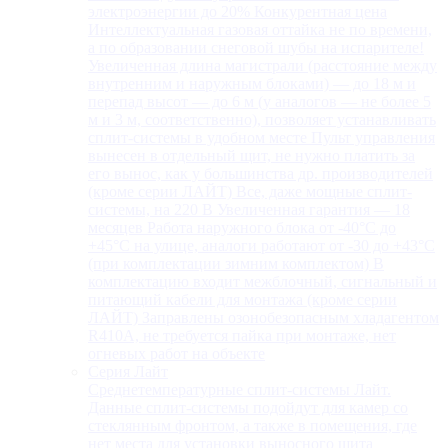
электроэнергии до 20% Конкурентная цена
Интеллектуальная газовая оттайка не по времени,
а по образовании снеговой шубы на испарителе!
Увеличенная длина магистрали (расстояние между
внутренним и наружным блоками) — до 18 м и
перепад высот — до 6 м (у аналогов — не более 5
м и 3 м, соответственно), позволяет устанавливать
сплит-системы в удобном месте Пульт управления
вынесен в отдельный щит, не нужно платить за
его вынос, как у большинства др. производителей
(кроме серии ЛАЙТ) Все, даже мощные сплит-
системы, на 220 В Увеличенная гарантия — 18
месяцев Работа наружного блока от -40°С до
+45°С на улице, аналоги работают от -30 до +43°С
(при комплектации зимним комплектом) В
комплектацию входит межблочный, сигнальный и
питающий кабели для монтажа (кроме серии
ЛАЙТ) Заправлены озонобезопасным хладагентом
R410A, не требуется пайка при монтаже, нет
огневых работ на объекте
Серия Лайт
Среднетемпературные сплит-системы Лайт.
Данные сплит-системы подойдут для камер со
стеклянным фронтом, а также в помещения, где
нет места для установки выносного щита