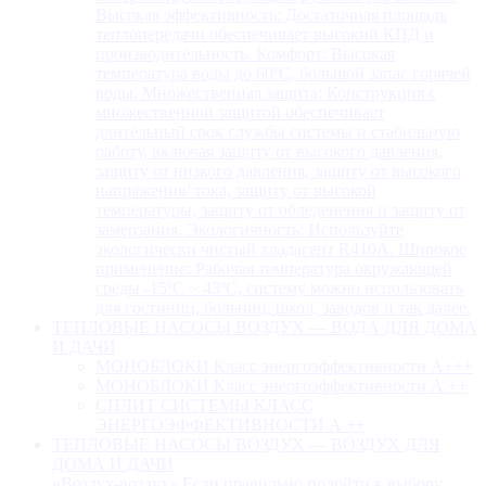
Высокая эффективность: Достаточная площадь
теплопередачи обеспечивает высокий КПД и
производительность. Комфорт: Высокая
температура воды до 60ºC, большой запас горячей
воды. Множественная защита: Конструкция с
множественной защитой обеспечивает
длительный срок службы системы и стабильную
работу, включая защиту от высокого давления,
защиту от низкого давления, защиту от высокого
напряжения/ тока, защиту от высокой
температуры, защиту от обледенения и защиту от
замерзания. Экологичность: Используйте
экологически чистый хладагент R410A. Широкое
применение: Рабочая температура окружающей
среды -15ºC ~ 43ºC, систему можно использовать
для гостиниц, больниц, школ, заводов и так далее.
ТЕПЛОВЫЕ НАСОСЫ ВОЗДУХ — ВОДА ДЛЯ ДОМА
И ДАЧИ
МОНОБЛОКИ Класс энергоэффективности А+++
МОНОБЛОКИ Класс энергоэффективности А ++
СПЛИТ СИСТЕМЫ КЛАСС
ЭНЕРГОЭФФЕКТИВНОСТИ А ++
ТЕПЛОВЫЕ НАСОСЫ ВОЗДУХ — ВОЗДУХ ДЛЯ
ДОМА И ДАЧИ
«Воздух-воздух» Если правильно подойти к выбору