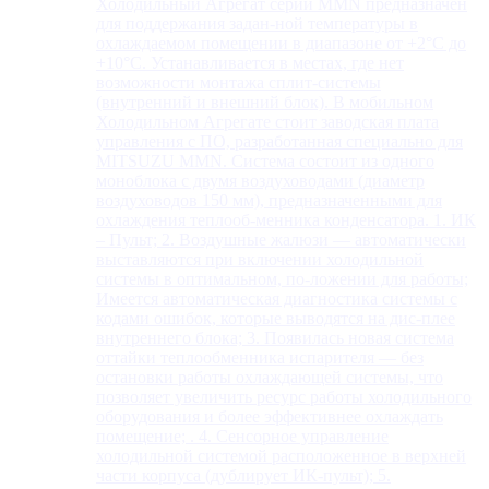
Холодильный Агрегат серии MMN предназначен
для поддержания задан-ной температуры в
охлаждаемом помещении в диапазоне от +2°С до
+10°С. Устанавливается в местах, где нет
возможности монтажа сплит-системы
(внутренний и внешний блок). В мобильном
Холодильном Агрегате стоит заводская плата
управления с ПО, разработанная специально для
MITSUZU MMN. Система состоит из одного
моноблока с двумя воздуховодами (диаметр
воздуховодов 150 мм), предназначенными для
охлаждения теплооб-менника конденсатора. 1. ИК
– Пульт; 2. Воздушные жалюзи — автоматически
выставляются при включении холодильной
системы в оптимальном, по-ложении для работы;
Имеется автоматическая диагностика системы с
кодами ошибок, которые выводятся на дис-плее
внутреннего блока; 3. Появилась новая система
оттайки теплообменника испарителя — без
остановки работы охлаждающей системы, что
позволяет увеличить ресурс работы холодильного
оборудования и более эффективнее охлаждать
помещение; . 4. Сенсорное управление
холодильной системой расположенное в верхней
части корпуса (дублирует ИК-пульт); 5.