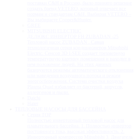
поставки C&H в Россию, было принято решение
создать бренд VETERO, который отвечает все
нормам и стандартам C&H. Выбирая VETERO –
Вы выбираете Cooper&Hunter.
GREE
MITSUBISHI ELECTRIC
ДЕЛЮКС ИНВЕРТОР FH ZUBADAN -25
Тепловой насос ZUBADAN . Самая
технологичная серия кондиционеров Mitsubishi
Electric. Сенсор 3D I-SEE создает трехмерную
температурную картину помещения и находит в
нем положение людей. На этих данных
базируются режимы автоматического отклонения
или наведения воздушного потока и режим
энергосбережения. Система очистки воздуха
Plasma Quad избавляет от бактерий, вирусов,
аллергенов и пыли.
Daichi
Haier
ТЕПЛОВЫЕ НАСОСЫ ДЛЯ БАССЕЙНА
Серия TOP
Полностью инверторный тепловой насос для
плавательного бассейна. 1. Полностью инвертор
постоянного тока, высокая эффективность. 2.
Инверторный компрессор Mitsubishi 3. Двигатель