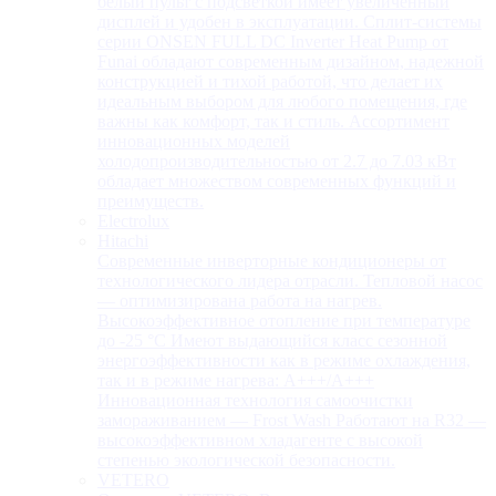
белый пульт с подсветкой имеет увеличенный
дисплей и удобен в эксплуатации. Сплит-системы
серии ONSEN FULL DC Inverter Heat Pump от
Funai обладают современным дизайном, надежной
конструкцией и тихой работой, что делает их
идеальным выбором для любого помещения, где
важны как комфорт, так и стиль. Ассортимент
инновационных моделей
холодопроизводительностью от 2.7 до 7.03 кВт
обладает множеством современных функций и
преимуществ.
Electrolux
Hitachi
Современные инверторные кондиционеры от
технологического лидера отрасли. Тепловой насос
— оптимизирована работа на нагрев.
Высокоэффективное отопление при температуре
до -25 °С Имеют выдающийся класс сезонной
энергоэффективности как в режиме охлаждения,
так и в режиме нагрева: А+++/A+++
Инновационная технология самоочистки
замораживанием — Frost Wash Работают на R32 —
высокоэффективном хладагенте с высокой
степенью экологической безопасности.
VETERO