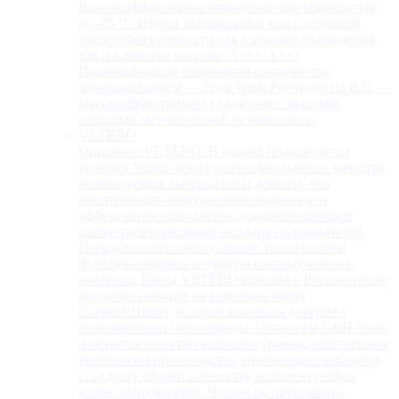
Высокоэффективное отопление при температуре
до -25 °С Имеют выдающийся класс сезонной
энергоэффективности как в режиме охлаждения,
так и в режиме нагрева: А+++/A+++
Инновационная технология самоочистки
замораживанием — Frost Wash Работают на R32 —
высокоэффективном хладагенте с высокой
степенью экологической безопасности.
VETERO
Описание VETERO. В основе производства
техники Vetero лежит особое внимание к качеству
используемых материалов и деталей, что
обеспечивает оборудованию надежное и
эффективное исполнение, удовлетворяющие
самые требовательные желания пользователей.
Передовое интеллектуальные технологии и
функции собраны в единую систему климат-
контроля. Бренд VETERO пришел в Россию после
введения санкция на торговую марку
Cooper&Hunter, которая завоевала доверие у
пользователей этого бренда. Отличием C&H было
и остается качество высокого уровня, собственные
технологии производства, отвечающие высокому
стандарту сборки и качеству комплектующих
узлов оборудования. Что бы не прекращать