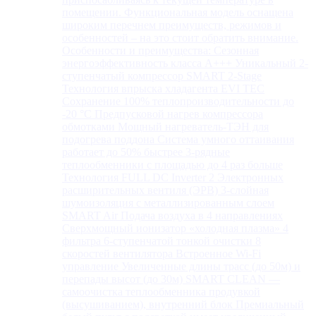
помещении. Функциональная модель оснащена
широким перечнем преимуществ, режимов и
особенностей – на это стоит обратить внимание.
Особенности и преимущества: Сезонная
энергоэффективность класса А+++ Уникальный 2-
ступенчатый компрессор SMART 2-Stage
Технология впрыска хладагента EVI TEC
Сохранение 100% теплопроизводительности до
-20 °C Предпусковой нагрев компрессора
обмотками Мощный нагреватель-ТЭН для
подогрева поддона Система умного оттаивания
работает до 50% быстрее 3-рядные
теплообменники с площадью до 4 раз больше
Технология FULL DC Inverter 2 Электронных
расширительных вентиля (ЭРВ) 3-слойная
шумоизоляция с металлизированным слоем
SMART Air Подача воздуха в 4 направлениях
Сверхмощный ионизатор «холодная плазма» 4
фильтра 6-ступенчатой тонкой очистки 8
скоростей вентилятора Встроенное Wi-Fi
управление Увеличенные длины трасс (до 50м) и
перепады высот (до 30м) SMART CLEAN —
самоочистка теплообменника продувкой
(высушиванием), внутренний блок Премиальный