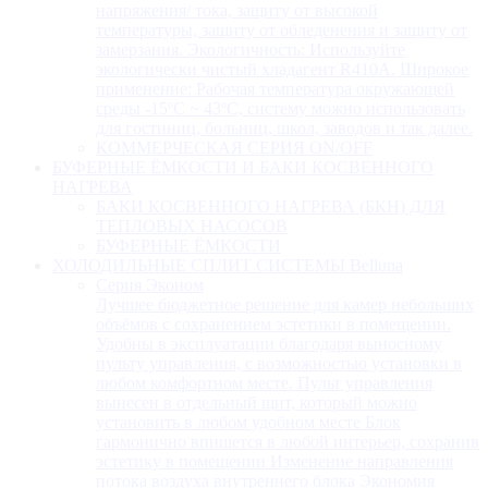
напряжения/ тока, защиту от высокой
температуры, защиту от обледенения и защиту от
замерзания. Экологичность: Используйте
экологически чистый хладагент R410A. Широкое
применение: Рабочая температура окружающей
среды -15ºC ~ 43ºC, систему можно использовать
для гостиниц, больниц, школ, заводов и так далее.
КОММЕРЧЕСКАЯ СЕРИЯ ON/OFF
БУФЕРНЫЕ ЁМКОСТИ И БАКИ КОСВЕННОГО
НАГРЕВА
БАКИ КОСВЕННОГО НАГРЕВА (БКН) ДЛЯ
ТЕПЛОВЫХ НАСОСОВ
БУФЕРНЫЕ ЁМКОСТИ
ХОЛОДИЛЬНЫЕ СПЛИТ СИСТЕМЫ Belluna
Серия Эконом
Лучшее бюджетное решение для камер небольших
объёмов с сохранением эстетики в помещении.
Удобны в эксплуатации благодаря выносному
пульту управления, с возможностью установки в
любом комфортном месте. Пульт управления
вынесен в отдельный щит, который можно
установить в любом удобном месте Блок
гармонично впишется в любой интерьер, сохранив
эстетику в помещении Изменение направления
потока воздуха внутреннего блока Экономия