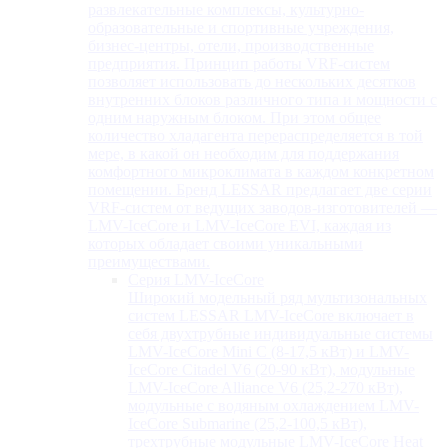
развлекательные комплексы, культурно-
образовательные и спортивные учреждения,
бизнес-центры, отели, производственные
предприятия. Принцип работы VRF-систем
позволяет использовать до нескольких десятков
внутренних блоков различного типа и мощности с
одним наружным блоком. При этом общее
количество хладагента перераспределяется в той
мере, в какой он необходим для поддержания
комфортного микроклимата в каждом конкретном
помещении. Бренд LESSAR предлагает две серии
VRF-систем от ведущих заводов-изготовителей —
LMV-IceCore и LMV-IceCore EVI, каждая из
которых обладает своими уникальными
преимуществами.
Серия LMV-IceCore
Широкий модельный ряд мультизональных
систем LESSAR LMV-IceCore включает в
себя двухтрубные индивидуальные системы
LMV-IceCore Mini C (8-17,5 кВт) и LMV-
IceCore Citadel V6 (20-90 кВт), модульные
LMV-IceCore Alliance V6 (25,2-270 кВт),
модульные с водяным охлаждением LMV-
IceCore Submarine (25,2-100,5 кВт),
трехтрубные модульные LMV-IceCore Heat