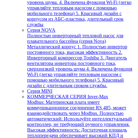
уровень шума. 4. Включена функция Wi-Fi (легко
управляйте тепловым насосом с помощью
мобильного телефона) 5. Красивый дизайн с
корпусом из АБС-пластика, длительный срок
службы
Серия NOVA
Полностью инверторный тепловой насос для
плавательного бассейна (серия Nova)
Металлический корпус 1. Полностью инвертор
постоянного тока, высокая эффективность 2.
Инверторный компрессор Toshiba 3. Двигатель
вентилятора инвертора постоянного тока,
сверхнизкий уровень шума 4. Включена функция
Wi-Fi (легко управляйте тепловым насосом с
помощью мобильного телефона) 5. Красивый
дизайн с длительным сроком службы.
Серия MINI
КОММЕРЧЕСКАЯ СЕРИЯ Inver-Max
Modbus: Материнская плата имеет
коммуникационное соединение RS 485, может
взаимодействовать через Modbus. Полностью
автоматический: Используйте интеллектуальный
контроллер, не требующий ручного управления.
Высокая эффективность: Достаточная площадь
теплопередачи обеспечивает высокий КПД и