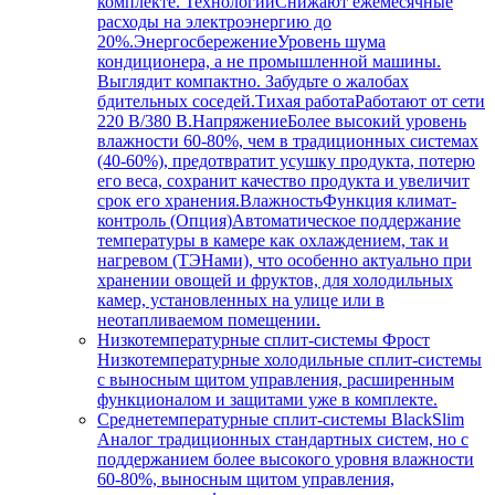
комплекте. ТехнологииСнижают ежемесячные
расходы на электроэнергию до
20%.ЭнергосбережениеУровень шума
кондиционера, а не промышленной машины.
Выглядит компактно. Забудьте о жалобах
бдительных соседей.Тихая работаРаботают от сети
220 В/380 В.НапряжениеБолее высокий уровень
влажности 60-80%, чем в традиционных системах
(40-60%), предотвратит усушку продукта, потерю
его веса, сохранит качество продукта и увеличит
срок его хранения.ВлажностьФункция климат-
контроль (Опция)Автоматическое поддержание
температуры в камере как охлаждением, так и
нагревом (ТЭНами), что особенно актуально при
хранении овощей и фруктов, для холодильных
камер, установленных на улице или в
неотапливаемом помещении.
Низкотемпературные сплит-системы Фрост
Низкотемпературные холодильные сплит-системы
с выносным щитом управления, расширенным
функционалом и защитами уже в комплекте.
Среднетемпературные сплит-системы BlackSlim
Аналог традиционных стандартных систем, но с
поддержанием более высокого уровня влажности
60-80%, выносным щитом управления,