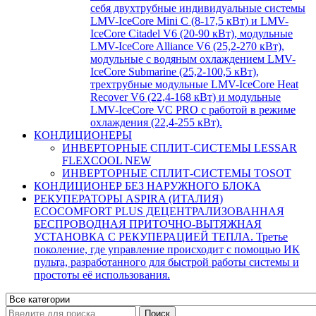
себя двухтрубные индивидуальные системы
LMV-IceCore Mini C (8-17,5 кВт) и LMV-
IceCore Citadel V6 (20-90 кВт), модульные
LMV-IceCore Alliance V6 (25,2-270 кВт),
модульные с водяным охлаждением LMV-
IceCore Submarine (25,2-100,5 кВт),
трехтрубные модульные LMV-IceCore Heat
Recover V6 (22,4-168 кВт) и модульные
LMV-IceCore VC PRO с работой в режиме
охлаждения (22,4-255 кВт).
КОНДИЦИОНЕРЫ
ИНВЕРТОРНЫЕ СПЛИТ-СИСТЕМЫ LESSAR
FLEXCOOL NEW
ИНВЕРТОРНЫЕ СПЛИТ-СИСТЕМЫ TOSOT
КОНДИЦИОНЕР БЕЗ НАРУЖНОГО БЛОКА
РЕКУПЕРАТОРЫ ASPIRA (ИТАЛИЯ)
ECOCOMFORT PLUS ДЕЦЕНТРАЛИЗОВАННАЯ
БЕСПРОВОДНАЯ ПРИТОЧНО-ВЫТЯЖНАЯ
УСТАНОВКА С РЕКУПЕРАЦИЕЙ ТЕПЛА. Третье
поколение, где управление происходит с помощью ИК
пульта, разработанного для быстрой работы системы и
простоты её использования.