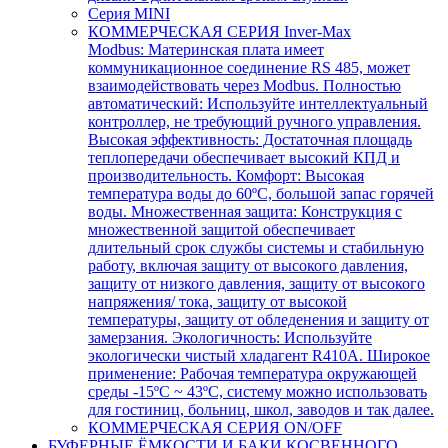
Серия MINI
КОММЕРЧЕСКАЯ СЕРИЯ Inver-Max
Modbus: Материнская плата имеет
коммуникационное соединение RS 485, может
взаимодействовать через Modbus. Полностью
автоматический: Используйте интеллектуальный
контроллер, не требующий ручного управления.
Высокая эффективность: Достаточная площадь
теплопередачи обеспечивает высокий КПД и
производительность. Комфорт: Высокая
температура воды до 60ºC, большой запас горячей
воды. Множественная защита: Конструкция с
множественной защитой обеспечивает
длительный срок службы системы и стабильную
работу, включая защиту от высокого давления,
защиту от низкого давления, защиту от высокого
напряжения/ тока, защиту от высокой
температуры, защиту от обледенения и защиту от
замерзания. Экологичность: Используйте
экологически чистый хладагент R410A. Широкое
применение: Рабочая температура окружающей
среды -15ºC ~ 43ºC, систему можно использовать
для гостиниц, больниц, школ, заводов и так далее.
КОММЕРЧЕСКАЯ СЕРИЯ ON/OFF
БУФЕРНЫЕ ЁМКОСТИ И БАКИ КОСВЕННОГО