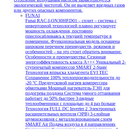
экологической чистотой. Он не выделяет вредных газов
или других опасных компонентов.
FUNAI
Funai RAC-I-ON30HP.D01 – сплит – система с
инверторной технологией плавно регулирует
мощность охлаждения, постоянно
приспосабливаясь к текущей температуре в
помещении. Функциональная модель оснащена
широким перечнем преимуществ, режимов и
особенностей – на это стоит обратить внимание.
Особенности и преимущества: Сезонная
энергоэффективность класса А+++ Уникальный 2-
ступенчатый компрессор SMART 2-Stage
Технология впрыска хладагента EVI TEC
Сохранение 100% теплопроизводительности до
-20 °C Предпусковой нагрев компрессора
обмотками Мощный нагреватель-ТЭН для
подогрева поддона Система умного оттаивания
работает до 50% быстрее 3-рядные
теплообменники с площадью до 4 раз больше
Технология FULL DC Inverter 2 Электронных
расширительных вентиля (ЭРВ) 3-слойная
шумоизоляция с металлизированным слоем
SMART Air Подача воздуха в 4 направлениях