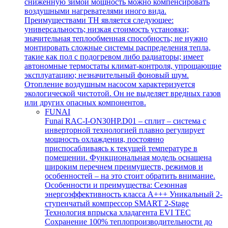
сниженную зимой мощность можно компенсировать
воздушными нагревателями иного вида.
Преимуществами ТН является следующее:
универсальность; низкая стоимость установки;
значительная теплообменная способность; не нужно
монтировать сложные системы распределения тепла,
такие как пол с подогревом либо радиаторы; имеет
автономные термостаты климат-контроля, упрощающие
эксплуатацию; незначительный фоновый шум.
Отопление воздушным насосом характеризуется
экологической чистотой. Он не выделяет вредных газов
или других опасных компонентов.
FUNAI
Funai RAC-I-ON30HP.D01 – сплит – система с
инверторной технологией плавно регулирует
мощность охлаждения, постоянно
приспосабливаясь к текущей температуре в
помещении. Функциональная модель оснащена
широким перечнем преимуществ, режимов и
особенностей – на это стоит обратить внимание.
Особенности и преимущества: Сезонная
энергоэффективность класса А+++ Уникальный 2-
ступенчатый компрессор SMART 2-Stage
Технология впрыска хладагента EVI TEC
Сохранение 100% теплопроизводительности до