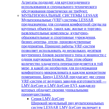
Агрегаты подходят для круглогодичного
использования и специального технического
обслуживания практически не требуют.
МУЛЬТИЗОНАЛЬНЫЕ СИСТЕМЫ LESSAR
Мультизональные (VRF) системы LESSAR
предназначены для создания комфортной среды на
крупных объектах, таких как: жилые и торгово-
развлекательные комплексы, культурно-
образовательные и спортивные учреждения,
бизнес-центры, отели, производственные
предприятия. Принцип работы VRF-систем
позволяет использовать до нескольких десятков
внутренних блоков различного типа и мощности с
одним наружным блоком. При этом общее
количество хладагента перераспределяется в той
мере, в какой он необходим для поддержания
комфортного микроклимата в каждом конкретном
помещении. Бренд LESSAR предлагает две серии
VRF-систем от ведущих заводов-изготовителей —
LMV-IceCore и LMV-IceCore EVI, каждая из
которых обладает своими уникальными
преимуществами.
Серия LMV-IceCore
Широкий модельный ряд мультизональных
систем LESSAR LMV-IceCore включает в