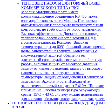
ТЕПЛОВЫЕ НАСОСЫ ДЛЯ ГОРЯЧЕЙ ВОДЫ
КОММЕРЧЕСКОГО ТИПА (ГВС)
Modbus: Материнская плата имеет
коммуникационное соединение RS 485, может
взаимодействовать через Modbus. Полностью
автоматический: Используйте интеллектуальный
контроллер, не требующий ручного управления.
Высокая эффективность: Достаточная площадь
теплопередачи обеспечивает высокий КПД и
производительность. Комфорт: Высокая
температура воды до 60ºC, большой запас горячей
воды. Множественная защита: Конструкция с
множественной защитой обеспечивает
длительный срок службы системы и стабильную
работу, включая защиту от высокого давления,
защиту от низкого давления, защиту от высокого
напряжения/ тока, защиту от высокой
температуры, защиту от обледенения и защиту от
замерзания. Экологичность: Используйте
экологически чистый хладагент R410A. Широкое
применение: Рабочая температура окружающей
среды -15ºC ~ 43ºC, систему можно использовать
для гостиниц, больниц, школ, заводов и так далее.
ТЕПЛОВЫЕ НАСОСЫ ВОЗДУХ — ВОДА ДЛЯ ДОМА
И ДАЧИ