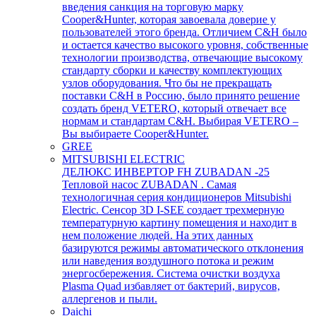
введения санкция на торговую марку
Cooper&Hunter, которая завоевала доверие у
пользователей этого бренда. Отличием C&H было
и остается качество высокого уровня, собственные
технологии производства, отвечающие высокому
стандарту сборки и качеству комплектующих
узлов оборудования. Что бы не прекращать
поставки C&H в Россию, было принято решение
создать бренд VETERO, который отвечает все
нормам и стандартам C&H. Выбирая VETERO –
Вы выбираете Cooper&Hunter.
GREE
MITSUBISHI ELECTRIC
ДЕЛЮКС ИНВЕРТОР FH ZUBADAN -25
Тепловой насос ZUBADAN . Самая
технологичная серия кондиционеров Mitsubishi
Electric. Сенсор 3D I-SEE создает трехмерную
температурную картину помещения и находит в
нем положение людей. На этих данных
базируются режимы автоматического отклонения
или наведения воздушного потока и режим
энергосбережения. Система очистки воздуха
Plasma Quad избавляет от бактерий, вирусов,
аллергенов и пыли.
Daichi