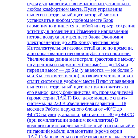
пульту управления, с возможностью установки в
любом комфортном месте. Пульт управления
вынесен в отдельный щит, который можно
установить в любом удобном месте Блок
гармонично впишется в любой интерьер, сохранив
эстетику в помещении Изменение направления
потока воздуха внутреннего блока Экономия
электроэнергии до 20% Конкурентная цена
Интеллектуальная газовая оттайка не по времени,
а по образовании снеговой шубы на испарителе!
Увеличенная длина магистрали (расстояние между
внутренним и наружным блоками) — до 18 м и
перепад высот — до 6 м (у аналогов — не более 5
м и 3 м, соответственно), позволяет устанавливать
сплит-системы в удобном месте Пульт управления
вынесен в отдельный щит, не нужно платить за
его вынос, как у большинства др. производителей
(кроме серии ЛАЙТ) Все, даже мощные сплит-
системы, на 220 В Увеличенная гарантия — 18
месяцев Работа наружного блока от -40°С до
+45°С на улице, аналоги работают от -30 до +43°С
(при комплектации зимним комплектом) В
комплектацию входит межблочный, сигнальный и
питающий кабели для монтажа (кроме серии
ЛАЙТ) Заправлены озонобезопасным хладагентом