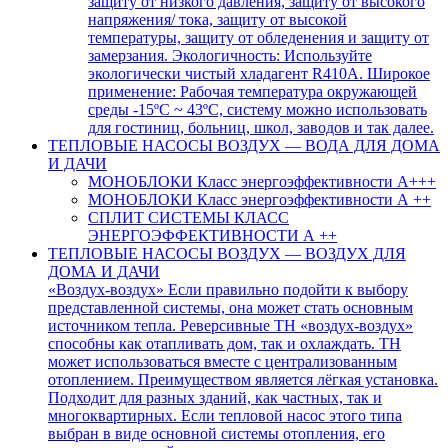
защиту от низкого давления, защиту от высокого
напряжения/ тока, защиту от высокой
температуры, защиту от обледенения и защиту от
замерзания. Экологичность: Используйте
экологически чистый хладагент R410A. Широкое
применение: Рабочая температура окружающей
среды -15ºC ~ 43ºC, систему можно использовать
для гостиниц, больниц, школ, заводов и так далее.
ТЕПЛОВЫЕ НАСОСЫ ВОЗДУХ — ВОДА ДЛЯ ДОМА
И ДАЧИ
МОНОБЛОКИ Класс энергоэффективности А+++
МОНОБЛОКИ Класс энергоэффективности А ++
СПЛИТ СИСТЕМЫ КЛАСС
ЭНЕРГОЭФФЕКТИВНОСТИ А ++
ТЕПЛОВЫЕ НАСОСЫ ВОЗДУХ — ВОЗДУХ ДЛЯ
ДОМА И ДАЧИ
«Воздух-воздух» Если правильно подойти к выбору
представленной системы, она может стать основным
источником тепла. Реверсивные ТН «воздух-воздух»
способны как отапливать дом, так и охлаждать. ТН
может использоваться вместе с централизованным
отоплением. Преимуществом является лёгкая установка.
Подходит для разных зданий, как частных, так и
многоквартирных. Если тепловой насос этого типа
выбран в виде основной системы отопления, его