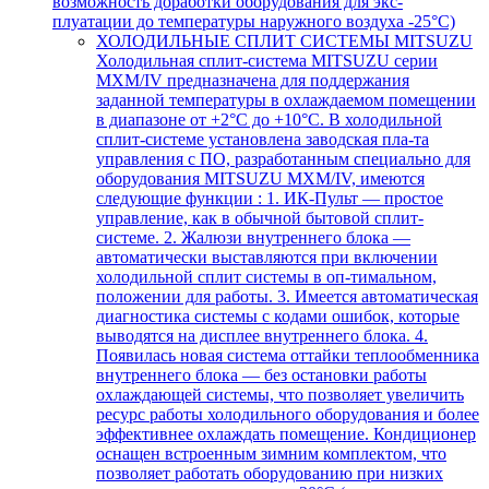
возможность доработки оборудования для экс-
плуатации до температуры наружного воздуха -25°С)
ХОЛОДИЛЬНЫЕ СПЛИТ СИСТЕМЫ MITSUZU
Холодильная сплит-система MITSUZU серии
MXM/IV предназначена для поддержания
заданной температуры в охлаждаемом помещении
в диапазоне от +2°С до +10°С. В холодильной
сплит-системе установлена заводская пла-та
управления с ПО, разработанным специально для
оборудования MITSUZU MXM/IV, имеются
следующие функции : 1. ИК-Пульт — простое
управление, как в обычной бытовой сплит-
системе. 2. Жалюзи внутреннего блока —
автоматически выставляются при включении
холодильной сплит системы в оп-тимальном,
положении для работы. 3. Имеется автоматическая
диагностика системы с кодами ошибок, которые
выводятся на дисплее внутреннего блока. 4.
Появилась новая система оттайки теплообменника
внутреннего блока — без остановки работы
охлаждающей системы, что позволяет увеличить
ресурс работы холодильного оборудования и более
эффективнее охлаждать помещение. Кондиционер
оснащен встроенным зимним комплектом, что
позволяет работать оборудованию при низких