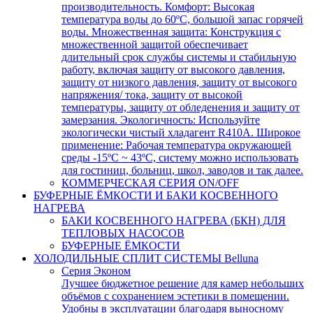
производительность. Комфорт: Высокая
температура воды до 60ºC, большой запас горячей
воды. Множественная защита: Конструкция с
множественной защитой обеспечивает
длительный срок службы системы и стабильную
работу, включая защиту от высокого давления,
защиту от низкого давления, защиту от высокого
напряжения/ тока, защиту от высокой
температуры, защиту от обледенения и защиту от
замерзания. Экологичность: Используйте
экологически чистый хладагент R410A. Широкое
применение: Рабочая температура окружающей
среды -15ºC ~ 43ºC, систему можно использовать
для гостиниц, больниц, школ, заводов и так далее.
КОММЕРЧЕСКАЯ СЕРИЯ ON/OFF
БУФЕРНЫЕ ЁМКОСТИ И БАКИ КОСВЕННОГО
НАГРЕВА
БАКИ КОСВЕННОГО НАГРЕВА (БКН) ДЛЯ
ТЕПЛОВЫХ НАСОСОВ
БУФЕРНЫЕ ЁМКОСТИ
ХОЛОДИЛЬНЫЕ СПЛИТ СИСТЕМЫ Belluna
Серия Эконом
Лучшее бюджетное решение для камер небольших
объёмов с сохранением эстетики в помещении.
Удобны в эксплуатации благодаря выносному