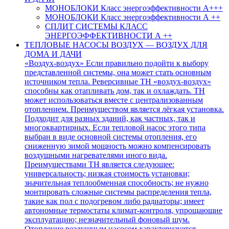
МОНОБЛОКИ Класс энергоэффективности А+++
МОНОБЛОКИ Класс энергоэффективности А ++
СПЛИТ СИСТЕМЫ КЛАСС
ЭНЕРГОЭФФЕКТИВНОСТИ А ++
ТЕПЛОВЫЕ НАСОСЫ ВОЗДУХ — ВОЗДУХ ДЛЯ
ДОМА И ДАЧИ
«Воздух-воздух» Если правильно подойти к выбору
представленной системы, она может стать основным
источником тепла. Реверсивные ТН «воздух-воздух»
способны как отапливать дом, так и охлаждать. ТН
может использоваться вместе с централизованным
отоплением. Преимуществом является лёгкая установка.
Подходит для разных зданий, как частных, так и
многоквартирных. Если тепловой насос этого типа
выбран в виде основной системы отопления, его
сниженную зимой мощность можно компенсировать
воздушными нагревателями иного вида.
Преимуществами ТН является следующее:
универсальность; низкая стоимость установки;
значительная теплообменная способность; не нужно
монтировать сложные системы распределения тепла,
такие как пол с подогревом либо радиаторы; имеет
автономные термостаты климат-контроля, упрощающие
эксплуатацию; незначительный фоновый шум.
Отопление воздушным насосом характеризуется