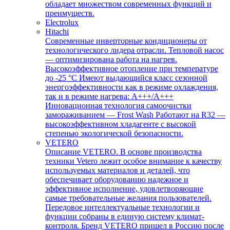
обладает множеством современных функций и
преимуществ.
Electrolux
Hitachi
Современные инверторные кондиционеры от
технологического лидера отрасли. Тепловой насос
— оптимизирована работа на нагрев.
Высокоэффективное отопление при температуре
до -25 °С Имеют выдающийся класс сезонной
энергоэффективности как в режиме охлаждения,
так и в режиме нагрева: А+++/A+++
Инновационная технология самоочистки
замораживанием — Frost Wash Работают на R32 —
высокоэффективном хладагенте с высокой
степенью экологической безопасности.
VETERO
Описание VETERO. В основе производства
техники Vetero лежит особое внимание к качеству
используемых материалов и деталей, что
обеспечивает оборудованию надежное и
эффективное исполнение, удовлетворяющие
самые требовательные желания пользователей.
Передовое интеллектуальные технологии и
функции собраны в единую систему климат-
контроля. Бренд VETERO пришел в Россию после