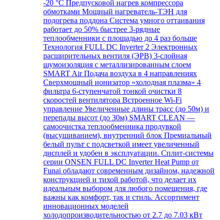
-20 °C Предпусковой нагрев компрессора
обмотками Мощный нагреватель-ТЭН для
подогрева поддона Система умного оттаивания
работает до 50% быстрее 3-рядные
теплообменники с площадью до 4 раз больше
Технология FULL DC Inverter 2 Электронных
расширительных вентиля (ЭРВ) 3-слойная
шумоизоляция с металлизированным слоем
SMART Air Подача воздуха в 4 направлениях
Сверхмощный ионизатор «холодная плазма» 4
фильтра 6-ступенчатой тонкой очистки 8
скоростей вентилятора Встроенное Wi-Fi
управление Увеличенные длины трасс (до 50м) и
перепады высот (до 30м) SMART CLEAN —
самоочистка теплообменника продувкой
(высушиванием), внутренний блок Премиальный
белый пульт с подсветкой имеет увеличенный
дисплей и удобен в эксплуатации. Сплит-системы
серии ONSEN FULL DC Inverter Heat Pump от
Funai обладают современным дизайном, надежной
конструкцией и тихой работой, что делает их
идеальным выбором для любого помещения, где
важны как комфорт, так и стиль. Ассортимент
инновационных моделей
холодопроизводительностью от 2.7 до 7.03 кВт