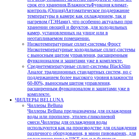
срок его хранения.ВлажностьФункция климат-
контроль (Опция)Автоматическое поддержание
температуры в камере как охлаждением, так и
нагревом (ТЭНами), что особенно актуально при
хранении овощей и фруктов, для холодильных
камер, установленных на улице или в
неотапливаемом помещении.
Низкотемпературные сплит-системы Фрост
Низкотемпературные холодильные сплит-системы
с выносным щитом управления, расширенным
функционалом и защитами уже в комплекте.
Среднетемпературные сплит-системы BlackSlim
Аналог традиционных стандартных систем, но с
поддержанием более высокого уровня влажности
60-80%, выносным щитом управления,
расширенным функционалом и защитами уже в
комплекте.
ЧИЛЛЕРЫ BELLUNA
Чиллеры Belluna
Чиллеры Belluna предназначены для охлаждения
воды или пропилен, этилен-гликолиевой
смеси.Чиллеры для охлаждения воды
используются как на производстве для охлаждения
различного оборудования, в мини пивоварнях, для
охлаждение пива в ЦКТ, так и в бытовых