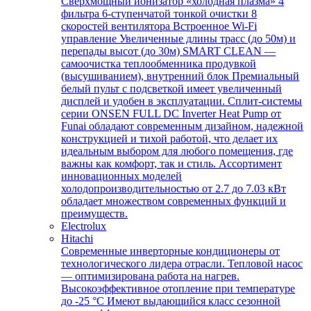
Сверхмощный ионизатор «холодная плазма» 4
фильтра 6-ступенчатой тонкой очистки 8
скоростей вентилятора Встроенное Wi-Fi
управление Увеличенные длины трасс (до 50м) и
перепады высот (до 30м) SMART CLEAN —
самоочистка теплообменника продувкой
(высушиванием), внутренний блок Премиальный
белый пульт с подсветкой имеет увеличенный
дисплей и удобен в эксплуатации. Сплит-системы
серии ONSEN FULL DC Inverter Heat Pump от
Funai обладают современным дизайном, надежной
конструкцией и тихой работой, что делает их
идеальным выбором для любого помещения, где
важны как комфорт, так и стиль. Ассортимент
инновационных моделей
холодопроизводительностью от 2.7 до 7.03 кВт
обладает множеством современных функций и
преимуществ.
Electrolux
Hitachi
Современные инверторные кондиционеры от
технологического лидера отрасли. Тепловой насос
— оптимизирована работа на нагрев.
Высокоэффективное отопление при температуре
до -25 °С Имеют выдающийся класс сезонной