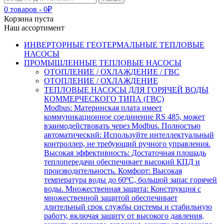
0 товаров
-
0
₽
Корзина пуста
Наш ассортимент
ИНВЕРТОРНЫЕ ГЕОТЕРМАЛЬНЫЕ ТЕПЛОВЫЕ
НАСОСЫ
ПРОМЫШЛЕННЫЕ ТЕПЛОВЫЕ НАСОСЫ
ОТОПЛЕНИЕ / ОХЛАЖДЕНИЕ / ГВС
ОТОПЛЕНИЕ / ОХЛАЖДЕНИЕ
ТЕПЛОВЫЕ НАСОСЫ ДЛЯ ГОРЯЧЕЙ ВОДЫ
КОММЕРЧЕСКОГО ТИПА (ГВС)
Modbus: Материнская плата имеет
коммуникационное соединение RS 485, может
взаимодействовать через Modbus. Полностью
автоматический: Используйте интеллектуальный
контроллер, не требующий ручного управления.
Высокая эффективность: Достаточная площадь
теплопередачи обеспечивает высокий КПД и
производительность. Комфорт: Высокая
температура воды до 60ºC, большой запас горячей
воды. Множественная защита: Конструкция с
множественной защитой обеспечивает
длительный срок службы системы и стабильную
работу, включая защиту от высокого давления,