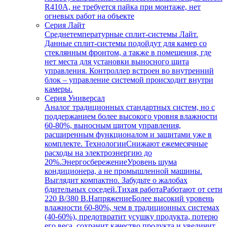
R410A, не требуется пайка при монтаже, нет
огневых работ на объекте
Серия Лайт
Среднетемпературные сплит-системы Лайт.
Данные сплит-системы подойдут для камер со
стеклянным фронтом, а также в помещения, где
нет места для установки выносного щита
управления. Контроллер встроен во внутренний
блок – управление системой происходит внутри
камеры.
Серия Универсал
Аналог традиционных стандартных систем, но с
поддержанием более высокого уровня влажности
60-80%, выносным щитом управления,
расширенным функционалом и защитами уже в
комплекте. ТехнологииСнижают ежемесячные
расходы на электроэнергию до
20%.ЭнергосбережениеУровень шума
кондиционера, а не промышленной машины.
Выглядит компактно. Забудьте о жалобах
бдительных соседей.Тихая работаРаботают от сети
220 В/380 В.НапряжениеБолее высокий уровень
влажности 60-80%, чем в традиционных системах
(40-60%), предотвратит усушку продукта, потерю
его веса, сохранит качество продукта и увеличит