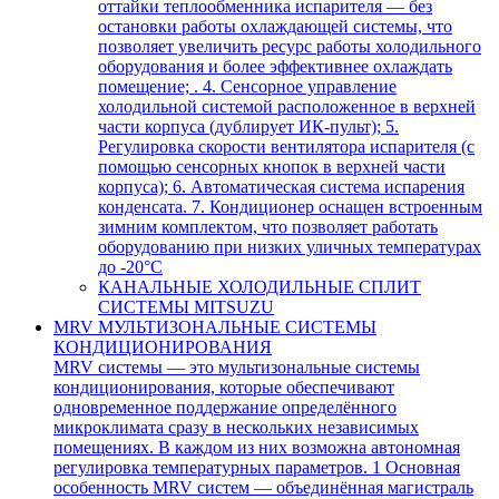
оттайки теплообменника испарителя — без
остановки работы охлаждающей системы, что
позволяет увеличить ресурс работы холодильного
оборудования и более эффективнее охлаждать
помещение; . 4. Сенсорное управление
холодильной системой расположенное в верхней
части корпуса (дублирует ИК-пульт); 5.
Регулировка скорости вентилятора испарителя (с
помощью сенсорных кнопок в верхней части
корпуса); 6. Автоматическая система испарения
конденсата. 7. Кондиционер оснащен встроенным
зимним комплектом, что позволяет работать
оборудованию при низких уличных температурах
до -20°С
КАНАЛЬНЫЕ ХОЛОДИЛЬНЫЕ СПЛИТ
СИСТЕМЫ MITSUZU
MRV МУЛЬТИЗОНАЛЬНЫЕ СИСТЕМЫ
КОНДИЦИОНИРОВАНИЯ
MRV системы — это мультизональные системы
кондиционирования, которые обеспечивают
одновременное поддержание определённого
микроклимата сразу в нескольких независимых
помещениях. В каждом из них возможна автономная
регулировка температурных параметров. 1 Основная
особенность MRV систем — объединённая магистраль