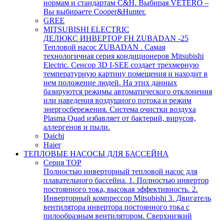
нормам и стандартам C&H. Выбирая VETERO –
Вы выбираете Cooper&Hunter.
GREE
MITSUBISHI ELECTRIC
ДЕЛЮКС ИНВЕРТОР FH ZUBADAN -25
Тепловой насос ZUBADAN . Самая
технологичная серия кондиционеров Mitsubishi
Electric. Сенсор 3D I-SEE создает трехмерную
температурную картину помещения и находит в
нем положение людей. На этих данных
базируются режимы автоматического отклонения
или наведения воздушного потока и режим
энергосбережения. Система очистки воздуха
Plasma Quad избавляет от бактерий, вирусов,
аллергенов и пыли.
Daichi
Haier
ТЕПЛОВЫЕ НАСОСЫ ДЛЯ БАССЕЙНА
Серия TOP
Полностью инверторный тепловой насос для
плавательного бассейна. 1. Полностью инвертор
постоянного тока, высокая эффективность. 2.
Инверторный компрессор Mitsubishi 3. Двигатель
вентилятора инвертора постоянного тока с
пилообразным вентилятором. Сверхнизкий