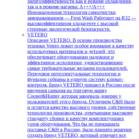
энергоэффективности как в режиме охлаждения,
так и в режиме нагрева: А+++/A+++
Инновационная технология самоочистки
замораживанием — Frost Wash Работают на R32 —
высокоэффективном хладагенте с высокой
степенью экологической безопасности.
VETERO
Описание VETERO. В основе производства
техники Vetero лежит особое внимание к качеству
используемых материалов и деталей, что
обеспечивает оборудованию надежное и
эффективное исполнение, удовлетворяющие
самые требовательные желания пользователей.
Передовое интеллектуальные технологии и
функции собраны в единую систему климат-
контроля. Бренд VETERO пришел в Россию после
введения санкция на торговую марку
Cooper&Hunter, которая завоевала доверие у
пользователей этого бренда. Отличием C&H было
и остается качество высокого уровня, собственные
технологии производства, отвечающие высокому
стандарту сборки и качеству комплектующих
узлов оборудования. Что бы не прекращать
поставки C&H в Россию, было принято решение
создать бренд VETERO, который отвечает все