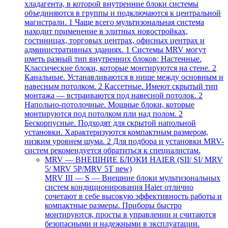
хладагента, в которой внутренние блоки системы
объединяются в группы и подключаются к центральной
магистрали. 1 Чаще всего мультизональная система
находит применение в элитных новостройках,
гостиницах, торговых центрах, офисных центрах и
административных зданиях. 1 Системы MRV могут
иметь разный тип внутренних блоков: Настенные.
Классические блоки, которые монтируются на стене. 2
Канальные. Устанавливаются в нише между основным и
навесным потолком. 2 Кассетные. Имеют скрытый тип
монтажа — встраиваются под навесной потолок. 2
Напольно-потолочные. Мощные блоки, которые
монтируются под потолком пли над полом. 2
Бескорпусные. Подходят для скрытой напольной
установки. Характеризуются компактным размером,
низким уровнем шума. 2 Для подбора и установки MRV-
систем рекомендуется обратиться к специалистам.
MRV — ВНЕШНИЕ БЛОКИ HAIER (SII/ SI/ MRV
5/ MRV 5P/MRV 5T new)
MRV III — S — Внешние блоки мультизональных
систем кондиционирования Haier отлично
сочетают в себе высокую эффективность работы и
компактные размеры. Приборы быстро
монтируются, просты в управлении и считаются
безопасными и надежными в эксплуатации.