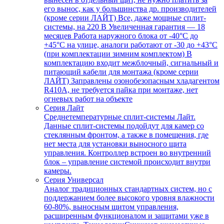
его вынос, как у большинства др. производителей
(кроме серии ЛАЙТ) Все, даже мощные сплит-
системы, на 220 В Увеличенная гарантия — 18
месяцев Работа наружного блока от -40°С до
+45°С на улице, аналоги работают от -30 до +43°С
(при комплектации зимним комплектом) В
комплектацию входит межблочный, сигнальный и
питающий кабели для монтажа (кроме серии
ЛАЙТ) Заправлены озонобезопасным хладагентом
R410A, не требуется пайка при монтаже, нет
огневых работ на объекте
Серия Лайт
Среднетемпературные сплит-системы Лайт.
Данные сплит-системы подойдут для камер со
стеклянным фронтом, а также в помещения, где
нет места для установки выносного щита
управления. Контроллер встроен во внутренний
блок – управление системой происходит внутри
камеры.
Серия Универсал
Аналог традиционных стандартных систем, но с
поддержанием более высокого уровня влажности
60-80%, выносным щитом управления,
расширенным функционалом и защитами уже в