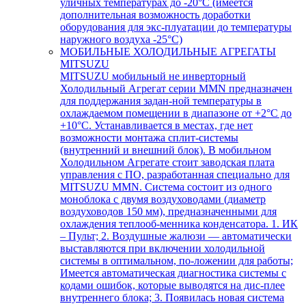
уличных температурах до -20°С (имеется
дополнительная возможность доработки
оборудования для экс-плуатации до температуры
наружного воздуха -25°С)
МОБИЛЬНЫЕ ХОЛОДИЛЬНЫЕ АГРЕГАТЫ
MITSUZU
MITSUZU мобильный не инверторный
Холодильный Агрегат серии MMN предназначен
для поддержания задан-ной температуры в
охлаждаемом помещении в диапазоне от +2°С до
+10°С. Устанавливается в местах, где нет
возможности монтажа сплит-системы
(внутренний и внешний блок). В мобильном
Холодильном Агрегате стоит заводская плата
управления с ПО, разработанная специально для
MITSUZU MMN. Система состоит из одного
моноблока с двумя воздуховодами (диаметр
воздуховодов 150 мм), предназначенными для
охлаждения теплооб-менника конденсатора. 1. ИК
– Пульт; 2. Воздушные жалюзи — автоматически
выставляются при включении холодильной
системы в оптимальном, по-ложении для работы;
Имеется автоматическая диагностика системы с
кодами ошибок, которые выводятся на дис-плее
внутреннего блока; 3. Появилась новая система