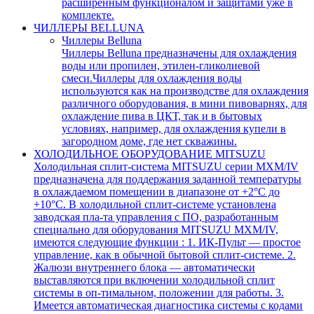
расширенным функционалом и защитами уже в
комплекте.
ЧИЛЛЕРЫ BELLUNA
Чиллеры Belluna
Чиллеры Belluna предназначены для охлаждения
воды или пропилен, этилен-гликолиевой
смеси.Чиллеры для охлаждения воды
используются как на производстве для охлаждения
различного оборудования, в мини пивоварнях, для
охлаждение пива в ЦКТ, так и в бытовых
условиях, например, для охлаждения купели в
загородном доме, где нет скважины.
ХОЛОДИЛЬНОЕ ОБОРУДОВАНИЕ MITSUZU
Холодильная сплит-система MITSUZU серии MXM/IV
предназначена для поддержания заданной температуры
в охлаждаемом помещении в диапазоне от +2°С до
+10°С. В холодильной сплит-системе установлена
заводская пла-та управления с ПО, разработанным
специально для оборудования MITSUZU MXM/IV,
имеются следующие функции : 1. ИК-Пульт — простое
управление, как в обычной бытовой сплит-системе. 2.
Жалюзи внутреннего блока — автоматически
выставляются при включении холодильной сплит
системы в оп-тимальном, положении для работы. 3.
Имеется автоматическая диагностика системы с кодами