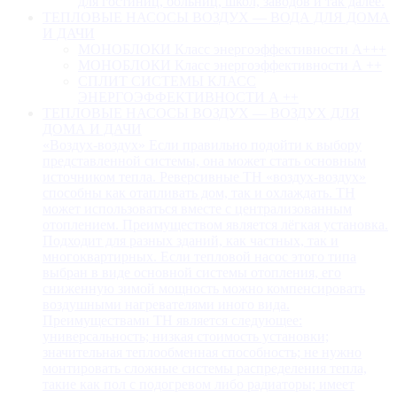
для гостиниц, больниц, школ, заводов и так далее.
ТЕПЛОВЫЕ НАСОСЫ ВОЗДУХ — ВОДА ДЛЯ ДОМА
И ДАЧИ
МОНОБЛОКИ Класс энергоэффективности А+++
МОНОБЛОКИ Класс энергоэффективности А ++
СПЛИТ СИСТЕМЫ КЛАСС
ЭНЕРГОЭФФЕКТИВНОСТИ А ++
ТЕПЛОВЫЕ НАСОСЫ ВОЗДУХ — ВОЗДУХ ДЛЯ
ДОМА И ДАЧИ
«Воздух-воздух» Если правильно подойти к выбору
представленной системы, она может стать основным
источником тепла. Реверсивные ТН «воздух-воздух»
способны как отапливать дом, так и охлаждать. ТН
может использоваться вместе с централизованным
отоплением. Преимуществом является лёгкая установка.
Подходит для разных зданий, как частных, так и
многоквартирных. Если тепловой насос этого типа
выбран в виде основной системы отопления, его
сниженную зимой мощность можно компенсировать
воздушными нагревателями иного вида.
Преимуществами ТН является следующее:
универсальность; низкая стоимость установки;
значительная теплообменная способность; не нужно
монтировать сложные системы распределения тепла,
такие как пол с подогревом либо радиаторы; имеет