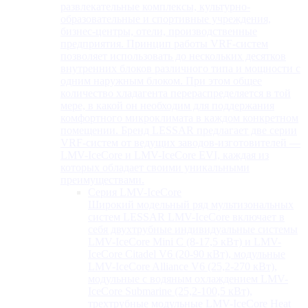
развлекательные комплексы, культурно-
образовательные и спортивные учреждения,
бизнес-центры, отели, производственные
предприятия. Принцип работы VRF-систем
позволяет использовать до нескольких десятков
внутренних блоков различного типа и мощности с
одним наружным блоком. При этом общее
количество хладагента перераспределяется в той
мере, в какой он необходим для поддержания
комфортного микроклимата в каждом конкретном
помещении. Бренд LESSAR предлагает две серии
VRF-систем от ведущих заводов-изготовителей —
LMV-IceCore и LMV-IceCore EVI, каждая из
которых обладает своими уникальными
преимуществами.
Серия LMV-IceCore
Широкий модельный ряд мультизональных
систем LESSAR LMV-IceCore включает в
себя двухтрубные индивидуальные системы
LMV-IceCore Mini C (8-17,5 кВт) и LMV-
IceCore Citadel V6 (20-90 кВт), модульные
LMV-IceCore Alliance V6 (25,2-270 кВт),
модульные с водяным охлаждением LMV-
IceCore Submarine (25,2-100,5 кВт),
трехтрубные модульные LMV-IceCore Heat