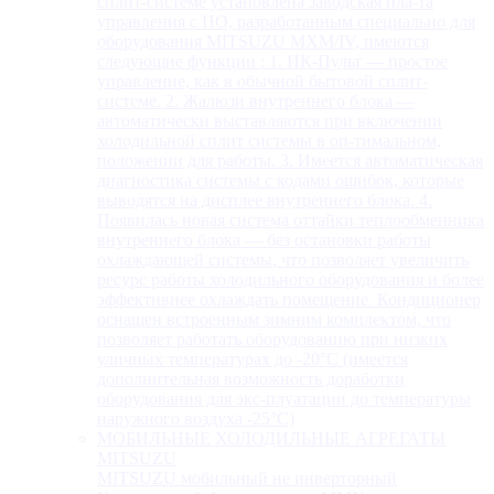
сплит-системе установлена заводская пла-та
управления с ПО, разработанным специально для
оборудования MITSUZU MXM/IV, имеются
следующие функции : 1. ИК-Пульт — простое
управление, как в обычной бытовой сплит-
системе. 2. Жалюзи внутреннего блока —
автоматически выставляются при включении
холодильной сплит системы в оп-тимальном,
положении для работы. 3. Имеется автоматическая
диагностика системы с кодами ошибок, которые
выводятся на дисплее внутреннего блока. 4.
Появилась новая система оттайки теплообменника
внутреннего блока — без остановки работы
охлаждающей системы, что позволяет увеличить
ресурс работы холодильного оборудования и более
эффективнее охлаждать помещение. Кондиционер
оснащен встроенным зимним комплектом, что
позволяет работать оборудованию при низких
уличных температурах до -20°С (имеется
дополнительная возможность доработки
оборудования для экс-плуатации до температуры
наружного воздуха -25°С)
МОБИЛЬНЫЕ ХОЛОДИЛЬНЫЕ АГРЕГАТЫ
MITSUZU
MITSUZU мобильный не инверторный