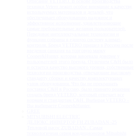
Описание VETERO. В основе производства
техники Vetero лежит особое внимание к качеству
используемых материалов и деталей, что
обеспечивает оборудованию надежное и
эффективное исполнение, удовлетворяющие
самые требовательные желания пользователей.
Передовое интеллектуальные технологии и
функции собраны в единую систему климат-
контроля. Бренд VETERO пришел в Россию после
введения санкция на торговую марку
Cooper&Hunter, которая завоевала доверие у
пользователей этого бренда. Отличием C&H было
и остается качество высокого уровня, собственные
технологии производства, отвечающие высокому
стандарту сборки и качеству комплектующих
узлов оборудования. Что бы не прекращать
поставки C&H в Россию, было принято решение
создать бренд VETERO, который отвечает все
нормам и стандартам C&H. Выбирая VETERO –
Вы выбираете Cooper&Hunter.
GREE
MITSUBISHI ELECTRIC
ДЕЛЮКС ИНВЕРТОР FH ZUBADAN -25
Тепловой насос ZUBADAN . Самая
технологичная серия кондиционеров Mitsubishi