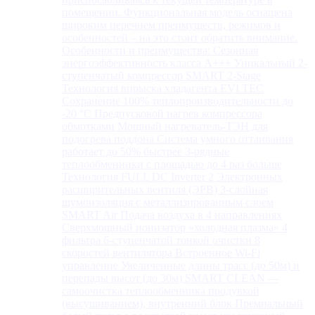
помещении. Функциональная модель оснащена
широким перечнем преимуществ, режимов и
особенностей – на это стоит обратить внимание.
Особенности и преимущества: Сезонная
энергоэффективность класса А+++ Уникальный 2-
ступенчатый компрессор SMART 2-Stage
Технология впрыска хладагента EVI TEC
Сохранение 100% теплопроизводительности до
-20 °C Предпусковой нагрев компрессора
обмотками Мощный нагреватель-ТЭН для
подогрева поддона Система умного оттаивания
работает до 50% быстрее 3-рядные
теплообменники с площадью до 4 раз больше
Технология FULL DC Inverter 2 Электронных
расширительных вентиля (ЭРВ) 3-слойная
шумоизоляция с металлизированным слоем
SMART Air Подача воздуха в 4 направлениях
Сверхмощный ионизатор «холодная плазма» 4
фильтра 6-ступенчатой тонкой очистки 8
скоростей вентилятора Встроенное Wi-Fi
управление Увеличенные длины трасс (до 50м) и
перепады высот (до 30м) SMART CLEAN —
самоочистка теплообменника продувкой
(высушиванием), внутренний блок Премиальный