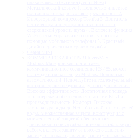
плавательного бассейна (серия Nova)
Металлический корпус 1. Полностью инвертор
постоянного тока, высокая эффективность 2.
Инверторный компрессор Toshiba 3. Двигатель
вентилятора инвертора постоянного тока,
сверхнизкий уровень шума 4. Включена функция
Wi-Fi (легко управляйте тепловым насосом с
помощью мобильного телефона) 5. Красивый
дизайн с длительным сроком службы.
Серия MINI
КОММЕРЧЕСКАЯ СЕРИЯ Inver-Max
Modbus: Материнская плата имеет
коммуникационное соединение RS 485, может
взаимодействовать через Modbus. Полностью
автоматический: Используйте интеллектуальный
контроллер, не требующий ручного управления.
Высокая эффективность: Достаточная площадь
теплопередачи обеспечивает высокий КПД и
производительность. Комфорт: Высокая
температура воды до 60ºC, большой запас горячей
воды. Множественная защита: Конструкция с
множественной защитой обеспечивает
длительный срок службы системы и стабильную
работу, включая защиту от высокого давления,
защиту от низкого давления, защиту от высокого