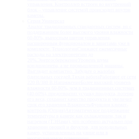
управления. Контроллер встроен во внутренний
блок – управление системой происходит внутри
камеры.
Серия Универсал
Аналог традиционных стандартных систем, но с
поддержанием более высокого уровня влажности
60-80%, выносным щитом управления,
расширенным функционалом и защитами уже в
комплекте. ТехнологииСнижают ежемесячные
расходы на электроэнергию до
20%.ЭнергосбережениеУровень шума
кондиционера, а не промышленной машины.
Выглядит компактно. Забудьте о жалобах
бдительных соседей.Тихая работаРаботают от сети
220 В/380 В.НапряжениеБолее высокий уровень
влажности 60-80%, чем в традиционных системах
(40-60%), предотвратит усушку продукта, потерю
его веса, сохранит качество продукта и увеличит
срок его хранения.ВлажностьФункция климат-
контроль (Опция)Автоматическое поддержание
температуры в камере как охлаждением, так и
нагревом (ТЭНами), что особенно актуально при
хранении овощей и фруктов, для холодильных
камер, установленных на улице или в
неотапливаемом помещении.