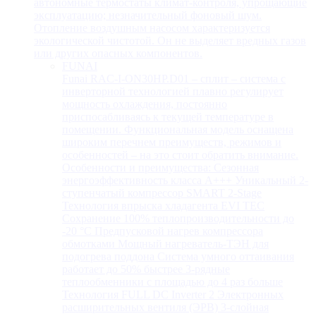
автономные термостаты климат-контроля, упрощающие
эксплуатацию; незначительный фоновый шум.
Отопление воздушным насосом характеризуется
экологической чистотой. Он не выделяет вредных газов
или других опасных компонентов.
FUNAI
Funai RAC-I-ON30HP.D01 – сплит – система с
инверторной технологией плавно регулирует
мощность охлаждения, постоянно
приспосабливаясь к текущей температуре в
помещении. Функциональная модель оснащена
широким перечнем преимуществ, режимов и
особенностей – на это стоит обратить внимание.
Особенности и преимущества: Сезонная
энергоэффективность класса А+++ Уникальный 2-
ступенчатый компрессор SMART 2-Stage
Технология впрыска хладагента EVI TEC
Сохранение 100% теплопроизводительности до
-20 °C Предпусковой нагрев компрессора
обмотками Мощный нагреватель-ТЭН для
подогрева поддона Система умного оттаивания
работает до 50% быстрее 3-рядные
теплообменники с площадью до 4 раз больше
Технология FULL DC Inverter 2 Электронных
расширительных вентиля (ЭРВ) 3-слойная