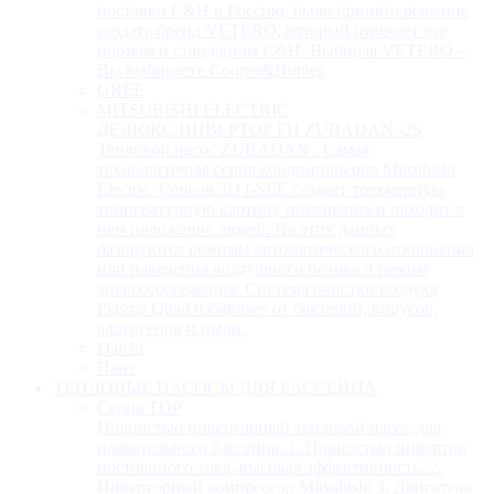
поставки C&H в Россию, было принято решение
создать бренд VETERO, который отвечает все
нормам и стандартам C&H. Выбирая VETERO –
Вы выбираете Cooper&Hunter.
GREE
MITSUBISHI ELECTRIC
ДЕЛЮКС ИНВЕРТОР FH ZUBADAN -25
Тепловой насос ZUBADAN . Самая
технологичная серия кондиционеров Mitsubishi
Electric. Сенсор 3D I-SEE создает трехмерную
температурную картину помещения и находит в
нем положение людей. На этих данных
базируются режимы автоматического отклонения
или наведения воздушного потока и режим
энергосбережения. Система очистки воздуха
Plasma Quad избавляет от бактерий, вирусов,
аллергенов и пыли.
Daichi
Haier
ТЕПЛОВЫЕ НАСОСЫ ДЛЯ БАССЕЙНА
Серия TOP
Полностью инверторный тепловой насос для
плавательного бассейна. 1. Полностью инвертор
постоянного тока, высокая эффективность. 2.
Инверторный компрессор Mitsubishi 3. Двигатель