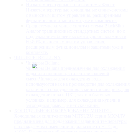
Низкотемпературные сплит-системы Фрост
Низкотемпературные холодильные сплит-системы
с выносным щитом управления, расширенным
функционалом и защитами уже в комплекте.
Среднетемпературные сплит-системы BlackSlim
Аналог традиционных стандартных систем, но с
поддержанием более высокого уровня влажности
60-80%, выносным щитом управления,
расширенным функционалом и защитами уже в
комплекте.
ЧИЛЛЕРЫ BELLUNA
Чиллеры Belluna
Чиллеры Belluna предназначены для охлаждения
воды или пропилен, этилен-гликолиевой
смеси.Чиллеры для охлаждения воды
используются как на производстве для охлаждения
различного оборудования, в мини пивоварнях, для
охлаждение пива в ЦКТ, так и в бытовых
условиях, например, для охлаждения купели в
загородном доме, где нет скважины.
ХОЛОДИЛЬНОЕ ОБОРУДОВАНИЕ MITSUZU
Холодильная сплит-система MITSUZU серии MXM/IV
предназначена для поддержания заданной температуры
в охлаждаемом помещении в диапазоне от +2°С до
+10°С. В холодильной сплит-системе установлена