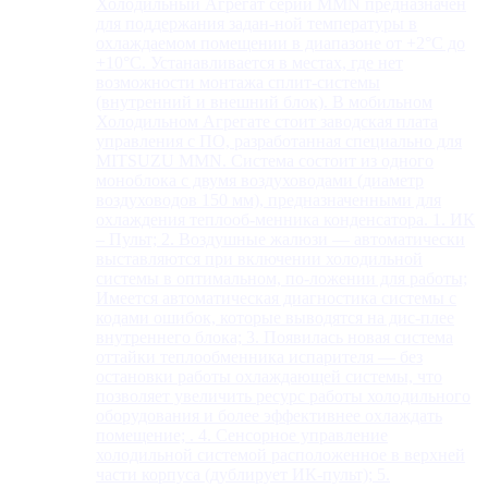
Холодильный Агрегат серии MMN предназначен
для поддержания задан-ной температуры в
охлаждаемом помещении в диапазоне от +2°С до
+10°С. Устанавливается в местах, где нет
возможности монтажа сплит-системы
(внутренний и внешний блок). В мобильном
Холодильном Агрегате стоит заводская плата
управления с ПО, разработанная специально для
MITSUZU MMN. Система состоит из одного
моноблока с двумя воздуховодами (диаметр
воздуховодов 150 мм), предназначенными для
охлаждения теплооб-менника конденсатора. 1. ИК
– Пульт; 2. Воздушные жалюзи — автоматически
выставляются при включении холодильной
системы в оптимальном, по-ложении для работы;
Имеется автоматическая диагностика системы с
кодами ошибок, которые выводятся на дис-плее
внутреннего блока; 3. Появилась новая система
оттайки теплообменника испарителя — без
остановки работы охлаждающей системы, что
позволяет увеличить ресурс работы холодильного
оборудования и более эффективнее охлаждать
помещение; . 4. Сенсорное управление
холодильной системой расположенное в верхней
части корпуса (дублирует ИК-пульт); 5.