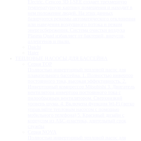
Electric. Сенсор 3D I-SEE создает трехмерную
температурную картину помещения и находит в
нем положение людей. На этих данных
базируются режимы автоматического отклонения
или наведения воздушного потока и режим
энергосбережения. Система очистки воздуха
Plasma Quad избавляет от бактерий, вирусов,
аллергенов и пыли.
Daichi
Haier
ТЕПЛОВЫЕ НАСОСЫ ДЛЯ БАССЕЙНА
Серия TOP
Полностью инверторный тепловой насос для
плавательного бассейна. 1. Полностью инвертор
постоянного тока, высокая эффективность. 2.
Инверторный компрессор Mitsubishi 3. Двигатель
вентилятора инвертора постоянного тока с
пилообразным вентилятором. Сверхнизкий
уровень шума. 4. Включена функция Wi-Fi (легко
управляйте тепловым насосом с помощью
мобильного телефона) 5. Красивый дизайн с
корпусом из АБС-пластика, длительный срок
службы
Серия NOVA
Полностью инверторный тепловой насос для