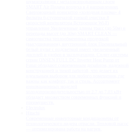
шумоизоляция с металлизированным слоем
SMART Air Подача воздуха в 4 направлениях
Сверхмощный ионизатор «холодная плазма» 4
фильтра 6-ступенчатой тонкой очистки 8
скоростей вентилятора Встроенное Wi-Fi
управление Увеличенные длины трасс (до 50м) и
перепады высот (до 30м) SMART CLEAN —
самоочистка теплообменника продувкой
(высушиванием), внутренний блок Премиальный
белый пульт с подсветкой имеет увеличенный
дисплей и удобен в эксплуатации. Сплит-системы
серии ONSEN FULL DC Inverter Heat Pump от
Funai обладают современным дизайном, надежной
конструкцией и тихой работой, что делает их
идеальным выбором для любого помещения, где
важны как комфорт, так и стиль. Ассортимент
инновационных моделей
холодопроизводительностью от 2.7 до 7.03 кВт
обладает множеством современных функций и
преимуществ.
Electrolux
Hitachi
Современные инверторные кондиционеры от
технологического лидера отрасли. Тепловой насос
— оптимизирована работа на нагрев.