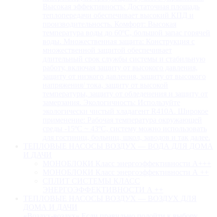
Высокая эффективность: Достаточная площадь
теплопередачи обеспечивает высокий КПД и
производительность. Комфорт: Высокая
температура воды до 60ºC, большой запас горячей
воды. Множественная защита: Конструкция с
множественной защитой обеспечивает
длительный срок службы системы и стабильную
работу, включая защиту от высокого давления,
защиту от низкого давления, защиту от высокого
напряжения/ тока, защиту от высокой
температуры, защиту от обледенения и защиту от
замерзания. Экологичность: Используйте
экологически чистый хладагент R410A. Широкое
применение: Рабочая температура окружающей
среды -15ºC ~ 43ºC, систему можно использовать
для гостиниц, больниц, школ, заводов и так далее.
ТЕПЛОВЫЕ НАСОСЫ ВОЗДУХ — ВОДА ДЛЯ ДОМА
И ДАЧИ
МОНОБЛОКИ Класс энергоэффективности А+++
МОНОБЛОКИ Класс энергоэффективности А ++
СПЛИТ СИСТЕМЫ КЛАСС
ЭНЕРГОЭФФЕКТИВНОСТИ А ++
ТЕПЛОВЫЕ НАСОСЫ ВОЗДУХ — ВОЗДУХ ДЛЯ
ДОМА И ДАЧИ
«Воздух-воздух» Если правильно подойти к выбору