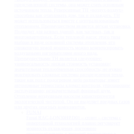
представленной системы, она может стать основным
источником тепла. Реверсивные ТН «воздух-воздух»
способны как отапливать дом, так и охлаждать. ТН
может использоваться вместе с централизованным
отоплением. Преимуществом является лёгкая установка.
Подходит для разных зданий, как частных, так и
многоквартирных. Если тепловой насос этого типа
выбран в виде основной системы отопления, его
сниженную зимой мощность можно компенсировать
воздушными нагревателями иного вида.
Преимуществами ТН является следующее:
универсальность; низкая стоимость установки;
значительная теплообменная способность; не нужно
монтировать сложные системы распределения тепла,
такие как пол с подогревом либо радиаторы; имеет
автономные термостаты климат-контроля, упрощающие
эксплуатацию; незначительный фоновый шум.
Отопление воздушным насосом характеризуется
экологической чистотой. Он не выделяет вредных газов
или других опасных компонентов.
FUNAI
Funai RAC-I-ON30HP.D01 – сплит – система с
инверторной технологией плавно регулирует
мощность охлаждения, постоянно
приспосабливаясь к текущей температуре в