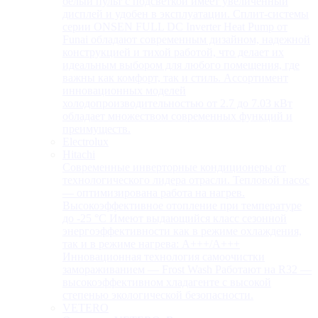
белый пульт с подсветкой имеет увеличенный
дисплей и удобен в эксплуатации. Сплит-системы
серии ONSEN FULL DC Inverter Heat Pump от
Funai обладают современным дизайном, надежной
конструкцией и тихой работой, что делает их
идеальным выбором для любого помещения, где
важны как комфорт, так и стиль. Ассортимент
инновационных моделей
холодопроизводительностью от 2.7 до 7.03 кВт
обладает множеством современных функций и
преимуществ.
Electrolux
Hitachi
Современные инверторные кондиционеры от
технологического лидера отрасли. Тепловой насос
— оптимизирована работа на нагрев.
Высокоэффективное отопление при температуре
до -25 °С Имеют выдающийся класс сезонной
энергоэффективности как в режиме охлаждения,
так и в режиме нагрева: А+++/A+++
Инновационная технология самоочистки
замораживанием — Frost Wash Работают на R32 —
высокоэффективном хладагенте с высокой
степенью экологической безопасности.
VETERO