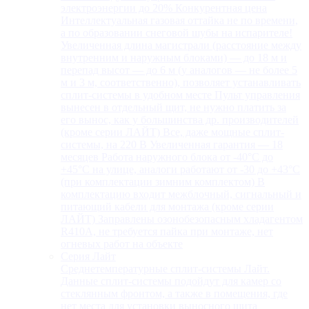
электроэнергии до 20% Конкурентная цена
Интеллектуальная газовая оттайка не по времени,
а по образовании снеговой шубы на испарителе!
Увеличенная длина магистрали (расстояние между
внутренним и наружным блоками) — до 18 м и
перепад высот — до 6 м (у аналогов — не более 5
м и 3 м, соответственно), позволяет устанавливать
сплит-системы в удобном месте Пульт управления
вынесен в отдельный щит, не нужно платить за
его вынос, как у большинства др. производителей
(кроме серии ЛАЙТ) Все, даже мощные сплит-
системы, на 220 В Увеличенная гарантия — 18
месяцев Работа наружного блока от -40°С до
+45°С на улице, аналоги работают от -30 до +43°С
(при комплектации зимним комплектом) В
комплектацию входит межблочный, сигнальный и
питающий кабели для монтажа (кроме серии
ЛАЙТ) Заправлены озонобезопасным хладагентом
R410A, не требуется пайка при монтаже, нет
огневых работ на объекте
Серия Лайт
Среднетемпературные сплит-системы Лайт.
Данные сплит-системы подойдут для камер со
стеклянным фронтом, а также в помещения, где
нет места для установки выносного щита