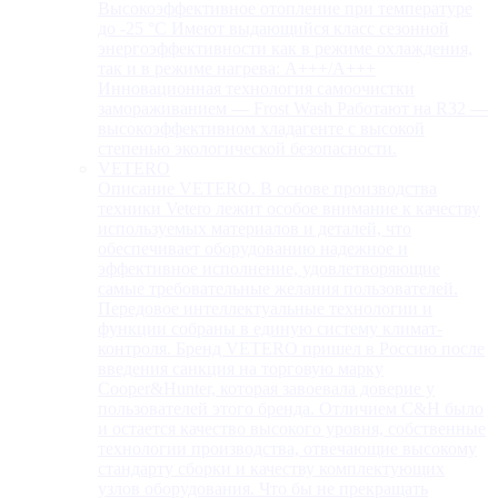
Высокоэффективное отопление при температуре
до -25 °С Имеют выдающийся класс сезонной
энергоэффективности как в режиме охлаждения,
так и в режиме нагрева: А+++/A+++
Инновационная технология самоочистки
замораживанием — Frost Wash Работают на R32 —
высокоэффективном хладагенте с высокой
степенью экологической безопасности.
VETERO
Описание VETERO. В основе производства
техники Vetero лежит особое внимание к качеству
используемых материалов и деталей, что
обеспечивает оборудованию надежное и
эффективное исполнение, удовлетворяющие
самые требовательные желания пользователей.
Передовое интеллектуальные технологии и
функции собраны в единую систему климат-
контроля. Бренд VETERO пришел в Россию после
введения санкция на торговую марку
Cooper&Hunter, которая завоевала доверие у
пользователей этого бренда. Отличием C&H было
и остается качество высокого уровня, собственные
технологии производства, отвечающие высокому
стандарту сборки и качеству комплектующих
узлов оборудования. Что бы не прекращать