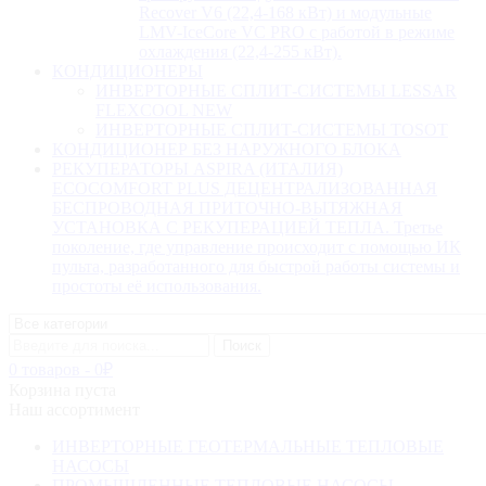
Recover V6 (22,4-168 кВт) и модульные
LMV-IceCore VC PRO с работой в режиме
охлаждения (22,4-255 кВт).
КОНДИЦИОНЕРЫ
ИНВЕРТОРНЫЕ СПЛИТ-СИСТЕМЫ LESSAR
FLEXCOOL NEW
ИНВЕРТОРНЫЕ СПЛИТ-СИСТЕМЫ TOSOT
КОНДИЦИОНЕР БЕЗ НАРУЖНОГО БЛОКА
РЕКУПЕРАТОРЫ ASPIRA (ИТАЛИЯ)
ECOCOMFORT PLUS ДЕЦЕНТРАЛИЗОВАННАЯ
БЕСПРОВОДНАЯ ПРИТОЧНО-ВЫТЯЖНАЯ
УСТАНОВКА С РЕКУПЕРАЦИЕЙ ТЕПЛА. Третье
поколение, где управление происходит с помощью ИК
пульта, разработанного для быстрой работы системы и
простоты её использования.
0 товаров
-
0
₽
Корзина пуста
Наш ассортимент
ИНВЕРТОРНЫЕ ГЕОТЕРМАЛЬНЫЕ ТЕПЛОВЫЕ
НАСОСЫ
ПРОМЫШЛЕННЫЕ ТЕПЛОВЫЕ НАСОСЫ