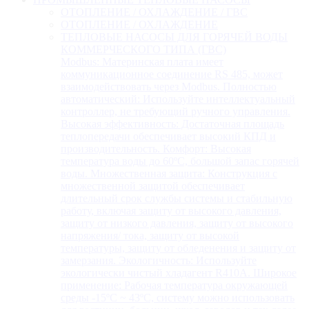
ОТОПЛЕНИЕ / ОХЛАЖДЕНИЕ / ГВС
ОТОПЛЕНИЕ / ОХЛАЖДЕНИЕ
ТЕПЛОВЫЕ НАСОСЫ ДЛЯ ГОРЯЧЕЙ ВОДЫ
КОММЕРЧЕСКОГО ТИПА (ГВС)
Modbus: Материнская плата имеет
коммуникационное соединение RS 485, может
взаимодействовать через Modbus. Полностью
автоматический: Используйте интеллектуальный
контроллер, не требующий ручного управления.
Высокая эффективность: Достаточная площадь
теплопередачи обеспечивает высокий КПД и
производительность. Комфорт: Высокая
температура воды до 60ºC, большой запас горячей
воды. Множественная защита: Конструкция с
множественной защитой обеспечивает
длительный срок службы системы и стабильную
работу, включая защиту от высокого давления,
защиту от низкого давления, защиту от высокого
напряжения/ тока, защиту от высокой
температуры, защиту от обледенения и защиту от
замерзания. Экологичность: Используйте
экологически чистый хладагент R410A. Широкое
применение: Рабочая температура окружающей
среды -15ºC ~ 43ºC, систему можно использовать