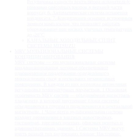
Регулировка скорости вентилятора испарителя (с
помощью сенсорных кнопок в верхней части
корпуса); 6. Автоматическая система испарения
конденсата. 7. Кондиционер оснащен встроенным
зимним комплектом, что позволяет работать
оборудованию при низких уличных температурах
до -20°С
КАНАЛЬНЫЕ ХОЛОДИЛЬНЫЕ СПЛИТ
СИСТЕМЫ MITSUZU
MRV МУЛЬТИЗОНАЛЬНЫЕ СИСТЕМЫ
КОНДИЦИОНИРОВАНИЯ
MRV системы — это мультизональные системы
кондиционирования, которые обеспечивают
одновременное поддержание определённого
микроклимата сразу в нескольких независимых
помещениях. В каждом из них возможна автономная
регулировка температурных параметров. 1 Основная
особенность MRV систем — объединённая магистраль
хладагента, в которой внутренние блоки системы
объединяются в группы и подключаются к центральной
магистрали. 1 Чаще всего мультизональная система
находит применение в элитных новостройках,
гостиницах, торговых центрах, офисных центрах и
административных зданиях. 1 Системы MRV могут
иметь разный тип внутренних блоков: Настенные.