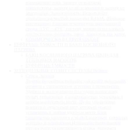
напряжения/ тока, защиту от высокой
температуры, защиту от обледенения и защиту от
замерзания. Экологичность: Используйте
экологически чистый хладагент R410A. Широкое
применение: Рабочая температура окружающей
среды -15ºC ~ 43ºC, систему можно использовать
для гостиниц, больниц, школ, заводов и так далее.
КОММЕРЧЕСКАЯ СЕРИЯ ON/OFF
БУФЕРНЫЕ ЁМКОСТИ И БАКИ КОСВЕННОГО
НАГРЕВА
БАКИ КОСВЕННОГО НАГРЕВА (БКН) ДЛЯ
ТЕПЛОВЫХ НАСОСОВ
БУФЕРНЫЕ ЁМКОСТИ
ХОЛОДИЛЬНЫЕ СПЛИТ СИСТЕМЫ Belluna
Серия Эконом
Лучшее бюджетное решение для камер небольших
объёмов с сохранением эстетики в помещении.
Удобны в эксплуатации благодаря выносному
пульту управления, с возможностью установки в
любом комфортном месте. Пульт управления
вынесен в отдельный щит, который можно
установить в любом удобном месте Блок
гармонично впишется в любой интерьер, сохранив
эстетику в помещении Изменение направления
потока воздуха внутреннего блока Экономия