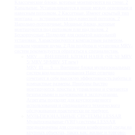
Классические блоки, которые монтируются на стене. 2
Канальные. Устанавливаются в нише между основным и
навесным потолком. 2 Кассетные. Имеют скрытый тип
монтажа — встраиваются под навесной потолок. 2
Напольно-потолочные. Мощные блоки, которые
монтируются под потолком пли над полом. 2
Бескорпусные. Подходят для скрытой напольной
установки. Характеризуются компактным размером,
низким уровнем шума. 2 Для подбора и установки MRV-
систем рекомендуется обратиться к специалистам.
MRV — ВНЕШНИЕ БЛОКИ HAIER (SII/ SI/ MRV
5/ MRV 5P/MRV 5T new)
MRV III — S — Внешние блоки мультизональных
систем кондиционирования Haier отлично
сочетают в себе высокую эффективность работы и
компактные размеры. Приборы быстро
монтируются, просты в управлении и считаются
безопасными и надежными в эксплуатации.
Агрегаты подходят для круглогодичного
использования и специального технического
обслуживания практически не требуют.
МУЛЬТИЗОНАЛЬНЫЕ СИСТЕМЫ LESSAR
Мультизональные (VRF) системы LESSAR
предназначены для создания комфортной среды на
крупных объектах, таких как: жилые и торгово-