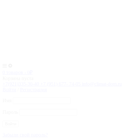
0 товаров
-
0
₽
Корзина пуста
+7(921)335-30-40
+7 (951) 677- 74-05
info@climat-dom.ru
Войти
/
Регистрация
Имя
Пароль
Забыли свой пароль?